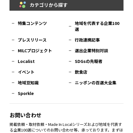
カテゴリから探す
福岡
エリア
島根
エリア
大阪市
エリア
福井
エリア
千葉
エリア
山形
エリア
特集コンテンツ
地域を代表する企業100
選
佐賀
エリア
岡山
エリア
北摂
エリア
長野
エリア
東京23区
エリア
福島
エリア
プレスリリース
行政連携記事
MILCプロジェクト
選出企業特別対談
長崎
エリア
広島
エリア
堺・泉州
エリア
岐阜
エリア
多摩
エリア
Localist
SDGsの先駆者
イベント
飲食店
熊本
エリア
山口
エリア
河内
エリア
静岡
エリア
神奈川
エリア
地域豆知識
ニッポンの百選大全集
Sporkle
大分
エリア
徳島
エリア
兵庫
エリア
愛知
エリア
山梨
エリア
お問い合わせ
掲載依頼・取材依頼・Made In Localシリーズおよび地域を代表す
宮崎
エリア
香川
エリア
奈良
エリア
三重
エリア
る企業100選についてのお問い合わせ等、承っております。まずは