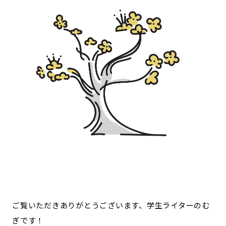
宮崎エリア
鹿児島エリア
沖縄エリア
カテゴリから探す
特集コンテンツ
地域を代表する 企業100選
プレスリリース
行政連携記事
MILCプロジェクト
選出企業特別対談
Localist
SDGsの先駆者
イベント
飲食店
地域豆知識
ニッポンの百選大全集
Sporkle
ご覧いただきありがとうございます、学生ライターのむ
「人」から探す
ぎです！