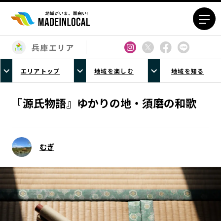
兵庫エリア
エリアから探す
エリアトップ
地域を楽しむ
地域を知る
北海道エリア
青森エリア
岩手エリア
宮城エリア
『源氏物語』ゆかりの地・須磨の和歌
秋田エリア
山形エリア
福島エリア
茨城エリア
栃木エリア
群馬エリア
むぎ
埼玉エリア
千葉エリア
東京23区エリア
多摩エリア
神奈川エリア
新潟エリア
富山エリア
石川エリア
福井エリア
山梨エリア