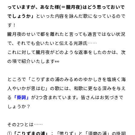
っていますが、あなた様(＝朧月夜)はどう思っておいで
でしょうか」
といった内容を詠んだ歌になっているので
す！
朧月夜のせいで都を離れたと言っても過言ではない状況
で、それでも会いたいと伝える光源氏……
これに対して朧月夜がどのような返事をしたのかは、次
の項で紹介いたします👀
ところで「こりずまの浦のみるめのゆかしきを塩焼く海
人やいかが思はむ」の歌には、和歌に更なる深みを与え
る
「掛詞」
が2つ含まれています。皆さんはお気づきで
しょうか？
その2つとは……
①
「こりずまの浦」
：「懲りず」と「須磨の浦」の掛詞