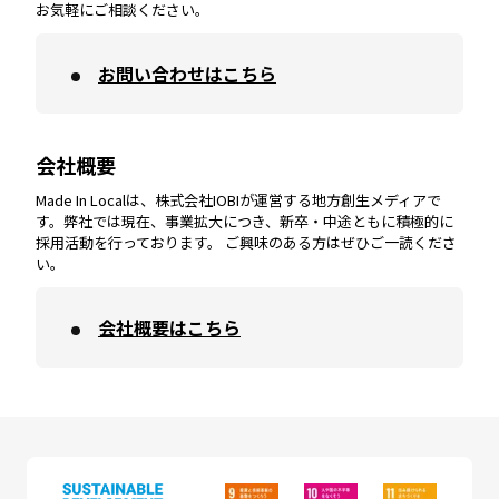
お気軽にご相談ください。
お問い合わせはこちら
鹿児島
エリア
愛媛
エリア
和歌山
エリア
会社概要
沖縄
エリア
高知
エリア
Made In Localは、株式会社IOBIが運営する地方創生メディアで
す。弊社では現在、事業拡大につき、新卒・中途ともに積極的に
採用活動を行っております。 ご興味のある方はぜひご一読くださ
い。
会社概要はこちら