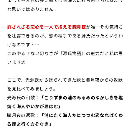
ましてや人目の多い都では到底人に打ち明けられるよう
な思いではありません。
許されざる恋心を一人で抱える朧月夜
が唯一その気持ち
を吐露できるのが、恋の相手である源氏だったというわ
けなのです……
このやるせない切なさが『源氏物語』の魅力だと私は思
います🌌
ここで、光源氏から送られてきた歌と朧月夜からの返歌
を見比べてみましょう。
光源氏の和歌：
「こりずまの浦のみるめのゆかしきを塩
焼く海人やいかが思はむ」
朧月夜の返歌：
「浦にたく海人だにつつむ恋なればくゆ
る煙よ行く方ぞなき」