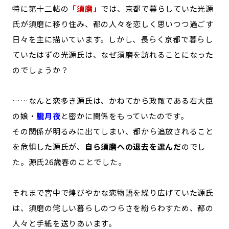
特に第十二帖の
「須磨」
では、京都で暮らしていた光源
氏が須磨に移り住み、都の人々を恋しく思いつつ過ごす
日々を主に描いています。しかし、長らく京都で暮らし
ていたはずの光源氏は、なぜ須磨を訪れることになった
のでしょうか？
……なんと恋多き源氏は、かねてから政敵である右大臣
の娘・
朧月夜
と密かに関係をもっていたのです。
その関係が明るみに出てしまい、都から追放されること
を危惧した源氏が、
自ら須磨への退去を選んだ
のでし
た。源氏26歳春のことでした。
それまで宮中で煌びやかな恋物語を繰り広げていた源氏
は、須磨の侘しい暮らしのつらさを紛らわすため、都の
人々と手紙を送りあいます。