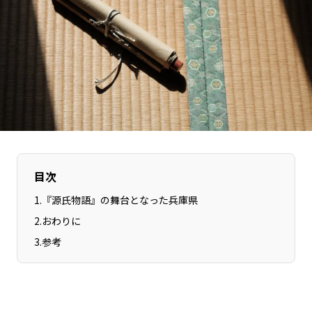
長野エリア
岐阜エリア
静岡エリア
愛知エリア
三重エリア
滋賀エリア
京都エリア
大阪市エリア
北摂エリア
堺・泉州エリア
河内エリア
兵庫エリア
奈良エリア
和歌山エリア
鳥取エリア
島根エリア
目次
岡山エリア
広島エリア
1
.
『源氏物語』の舞台となった兵庫県
山口エリア
徳島エリア
2
.
おわりに
香川エリア
愛媛エリア
3
.
参考
高知エリア
福岡エリア
佐賀エリア
長崎エリア
熊本エリア
大分エリア