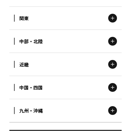
関東
北海道
エリア
中部・北陸
茨城
エリア
青森
エリア
近畿
新潟
エリア
栃木
エリア
岩手
エリア
中国・四国
滋賀
エリア
富山
エリア
群馬
エリア
宮城
エリア
九州・沖縄
鳥取
エリア
京都
エリア
石川
エリア
埼玉
エリア
秋田
エリア