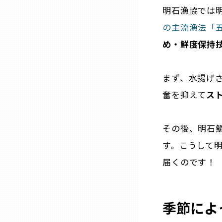
明石漁協では
の主流漁法「
熊本
め・鮮度保持
大分
まず、水揚げ
宮崎
奮を抑えて
ス
鹿児島
その後、明石
す。こうして
沖縄
届くのです！
季節によ