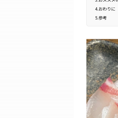
ニッポンの百選大全集
群馬
4
.
おわりに
Sporkle
5
.
参考
埼玉
千葉
東京23区
多摩地域
神奈川
新潟
富山