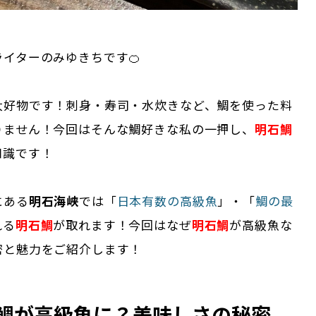
イターのみゆきちです🍊
大好物です！刺身・寿司・水炊きなど、鯛を使った料
りません！今回はそんな鯛好きな私の一押し、
明石鯛
知識です！
にある
明石海峡
では「
日本有数の高級魚
」・「
鯛の最
れる
明石鯛
が取れます！今回はなぜ
明石鯛
が高級魚な
密と魅力をご紹介します！
鯛が高級魚に？美味しさの秘密