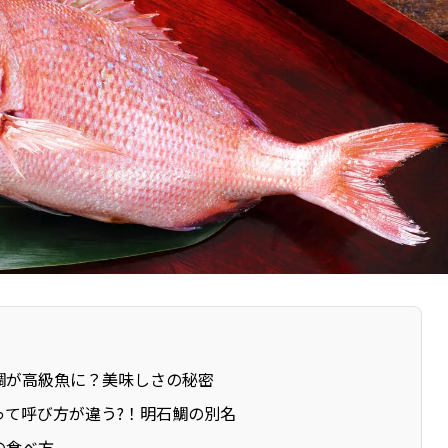
鯛が高級魚に？美味しさの秘密
って呼び方が違う?！明石鯛の別名
の食べ方