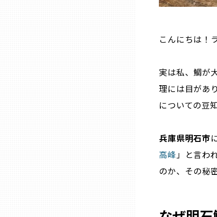
三重
こんにちは！ラ
滋賀
実は私、鯛が
京都
理には目があ
についての豆
大阪市
兵庫県明石市
北摂
高峰
」と言わ
のか、その秘
堺・泉州
河内
なぜ明石