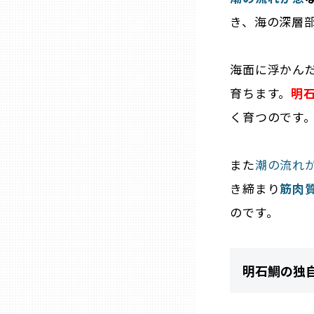
山口
き、海の深層
徳島
海面に浮かん
育ちます。
明
香川
く育つのです
愛媛
また
潮の流れ
高知
き締まり
筋肉
のです。
福岡
佐賀
明石鯛の独
長崎