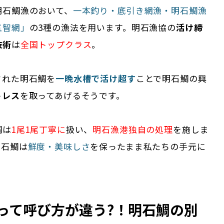
明石鯛漁のおいて、
一本釣り・底引き網漁・明石鯛漁
五智網」
の3種の漁法を用います。明石漁協の
活け締
技術
は
全国トップクラス
。
された明石鯛を
一晩水槽で活け超す
ことで明石鯛の興
トレス
を取ってあげるそうです。
鯛は
1尾1尾丁寧に
扱い、
明石漁港独自の処理
を施しま
明石鯛は
鮮度・美味しさ
を保ったまま私たちの手元に
って呼び方が違う?！明石鯛の別