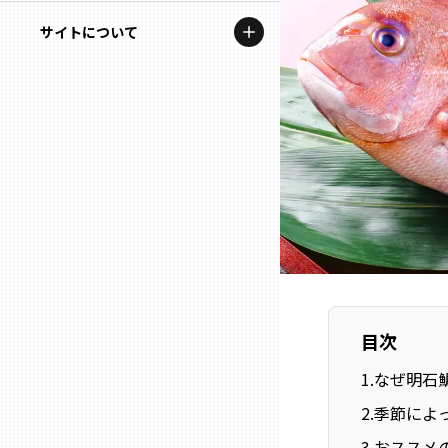
地域を代表する企業100選
記事ライター
サイトについて
岩手
プレスリリース
アンバサダー
私たちの理念
宮城
行政連携記事
お問い合わせ
MILCプロジェクト
秋田
運営会社情報
選出企業特別対談
山形
Localist
SDGsの先駆者
福島
イベント
目次
茨城
飲食店
1
.
なぜ明石
栃木
2
.
季節によ
地域豆知識
3
.
おススメ