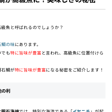
高級魚と呼ばれるのでしょうか？
石鯛の味
にあります。
中でも
特に旨味が豊富
と言われ、高級魚に位置付けら
明石鯛が
特に旨味が豊富
になる秘密をご紹介します！
地の利
な明石海峡
では、特別な海流である「
イヤニチ
」が起