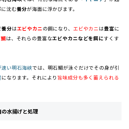
部に沈む
養分
が海面に浮かびます。
だ
養分
は
エビやカニ
の餌になり、
エビやカニ
は
豊富
に
石鯛
は、それらの豊富な
エビやカニなどを餌に
すくす
。
が速い明石海峡
では、明石鯛が泳ぐだけでその身が引
質
になります。それにより
旨味成分も多く蓄えられる
自の水揚げと処理