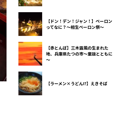
【ドン！デン！ジャン！】ペーロン
ってなに？～相生ペーロン祭～
【赤とんぼ】三木露風の生まれた
地、兵庫県たつの市～童謡とともに
～
【ラーメン×うどん!?】えきそば