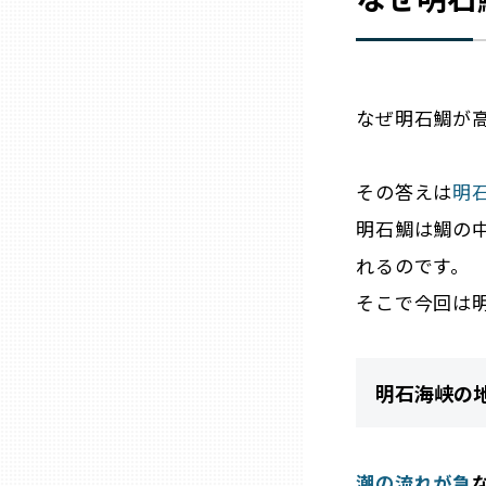
兵庫
奈良
なぜ明石鯛が
和歌山
その答えは
明
明石鯛は鯛の
鳥取
れるのです。
島根
そこで今回は
岡山
明石海峡の
広島
潮の流れが急