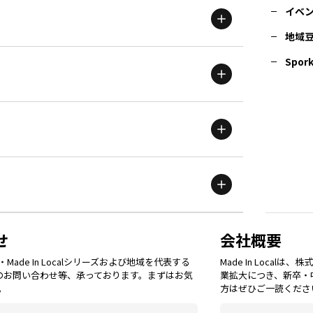
イベ
地域
茨城
エリア
青森
エリア
Spork
新潟
エリア
栃木
エリア
岩手
エリア
滋賀
エリア
富山
エリア
群馬
エリア
宮城
エリア
鳥取
エリア
京都
エリア
石川
エリア
埼玉
エリア
秋田
エリア
せ
会社概要
福岡
エリア
ade In Localシリーズおよび地域を代表する
Made In Loca
島根
エリア
大阪市
エリア
てのお問い合わせ等、承っております。まずはお気
業拡大につき、新卒・
福井
エリア
千葉
エリア
。
方はぜひご一読くださ
山形
エリア