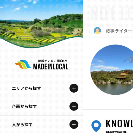
NO1 L
記事ライター
エリアから探す
企画から探す
北海道
KNOW
特集コンテンツ
人から探す
青森
地域豆知識