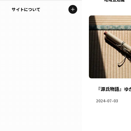
地域を代表する企業100選
記事ライター
サイトについて
岩手
プレスリリース
アンバサダー
私たちの理念
宮城
行政連携記事
お問い合わせ
MILCプロジェクト
秋田
運営会社情報
選出企業特別対談
山形
Localist
SDGsの先駆者
福島
『源氏物語』ゆ
イベント
茨城
2024-07-03
飲食店
栃木
地域豆知識