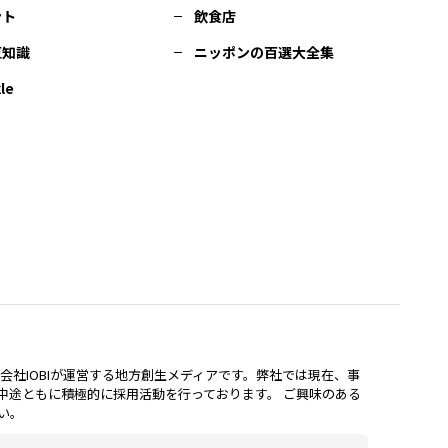
ント
飲食店
豆知識
ニッポンの百選大全集
le
lは、株式会社IOBIが運営する地方創生メディアです。弊社では現在、事
中途ともに積極的に採用活動を行っております。 ご興味のある
い。