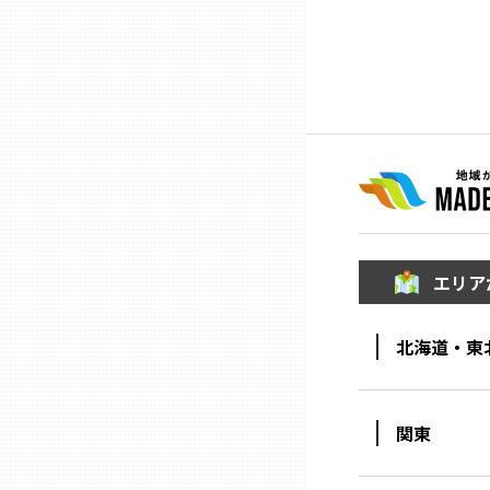
ニッポンの百選大全集
群馬
Sporkle
埼玉
千葉
東京23区
エリア
多摩地域
北海道・東
神奈川
新潟
関東
富山