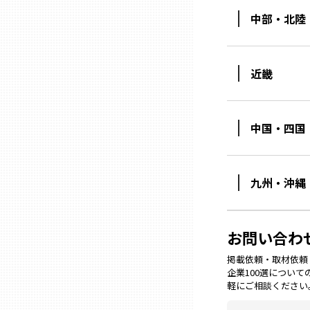
中部・北陸
石川
近畿
福井
中国・四国
山梨
長野
九州・沖縄
岐阜
お問い合わ
静岡
掲載依頼・取材依頼・M
企業100選につい
軽にご相談ください
愛知