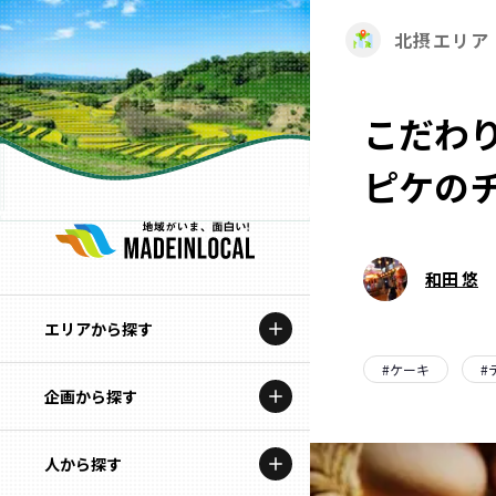
北摂エリア
こだわ
ピケの
和田 悠
エリアから探す
#
ケーキ
#
企画から探す
北海道
特集コンテンツ
人から探す
青森