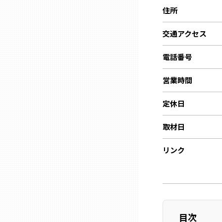
ニッポンの百選大全集
群馬
住所
Sporkle
交通アクセス
埼玉
電話番号
千葉
営業時間
東京23区
定休日
取材日
多摩地域
リンク
神奈川
新潟
目次
富山