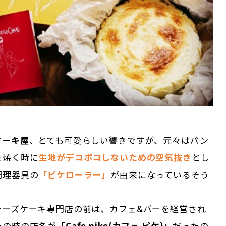
ケーキ屋
、とても可愛らしい響きですが、元々はパン
を焼く時に
生地がデコボコしないための空気抜き
とし
調理器具の
「ピケローラー」
が由来になっているそう
チーズケーキ専門店の前は、カフェ&バーを経営され
その時の店名が
「Cafe pike(カフェ ピケ)」
だったの