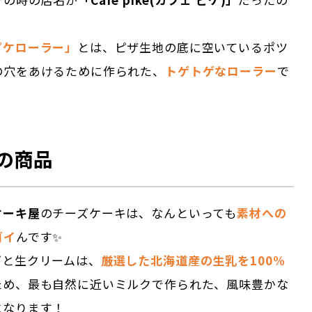
ピケローラー」
とは、ピザ生地の底に空いているポツ
の穴をあけるために作られた、
トゲトゲなローラー
で
の商品
ケーキ屋
のチーズケーキは、なんといっても
素材への
ゴイ
んです✨
ズと生クリームは、
厳選した北海道産の生乳を100%
ため、最も自然に近いミルクで作られた、風味豊かな
になります！