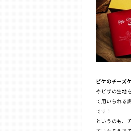
山口
徳島
香川
愛媛
高知
ピケのチーズ
やピザの生地
福岡
て用いられる
です！
佐賀
というのも、
長崎
ていたそうで