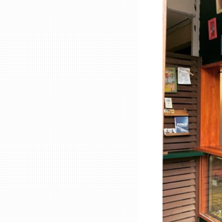
三重
滋賀
京都
大阪市
北摂
堺・泉州
河内