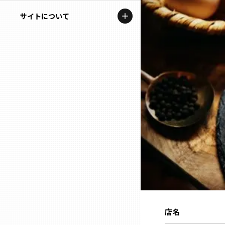
地域を代表する企業100選
記事ライター
サイトについて
岩手
プレスリリース
アンバサダー
私たちの理念
宮城
行政連携記事
お問い合わせ
MILCプロジェクト
秋田
運営会社情報
選出企業特別対談
山形
Localist
SDGsの先駆者
福島
イベント
茨城
飲食店
栃木
地域豆知識
店名