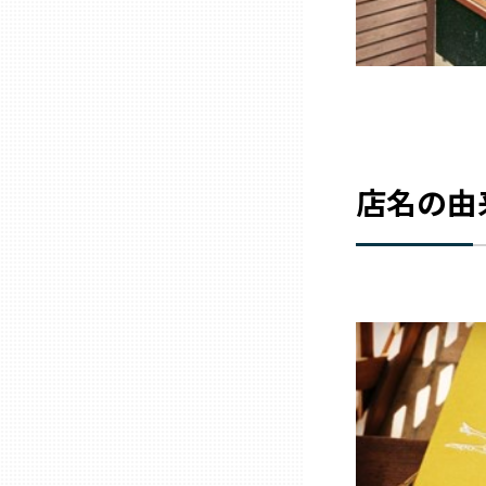
兵庫
奈良
和歌山
店名の由
鳥取
島根
岡山
広島