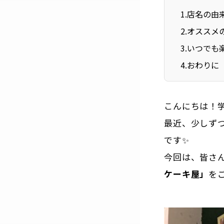
1
.
店名の由
2
.
オススメ
石川
3
.
いつでも
福井
4
.
おわりに
山梨
こんにちは！
最近、少しず
長野
です✨
岐阜
今回は、皆さ
ケーキ屋」
を
静岡
愛知