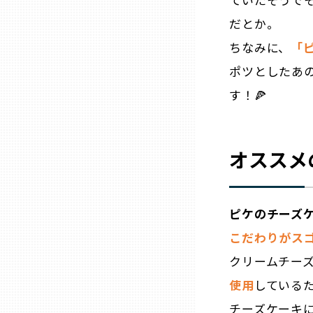
だとか。
熊本
ちなみに、
「
ポツとしたあ
大分
す！🍕
宮崎
オススメ
鹿児島
沖縄
ピケのチーズ
こだわりがス
クリームチー
使用
している
チーズケーキ