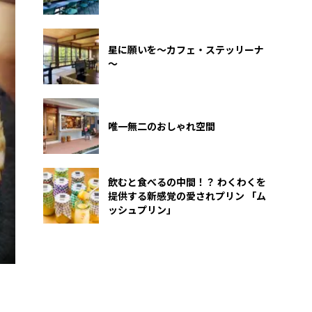
星に願いを～カフェ・ステッリーナ
～
唯一無二のおしゃれ空間
飲むと食べるの中間！？ わくわくを
提供する新感覚の愛されプリン 「ム
ッシュプリン」