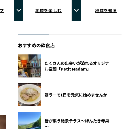
プ
地域を楽しむ
地域を知る
おすすめの飲食店
たくさんの出会いが溢れるオリジナ
ル空間「Petit Madam」
朝ラーで1日を元気に始めませんか
皆が集う絶景テラス～ほんたき寺巣
～