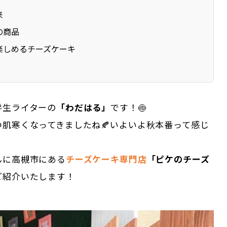
来
の商品
楽しめるチーズケーキ
学生ライターの
「わだはる」
です！🍥
つ肌寒くなってきましたね🍂いよいよ秋本番って感じ
んに高槻市にある
チーズケーキ専門店
「ピケのチーズ
ご紹介いたします！