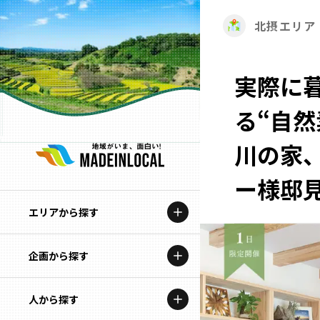
北摂エリア
実際に
る“自然
川の家
ー様邸見
エリアから探す
企画から探す
北海道
特集コンテンツ
人から探す
青森