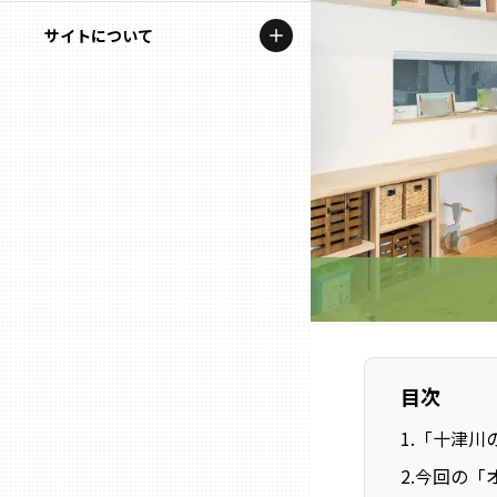
地域を代表する企業100選
記事ライター
サイトについて
岩手
プレスリリース
アンバサダー
私たちの理念
宮城
行政連携記事
お問い合わせ
MILCプロジェクト
秋田
運営会社情報
選出企業特別対談
山形
Localist
SDGsの先駆者
福島
イベント
茨城
目次
飲食店
1
.
「十津川
栃木
地域豆知識
2
.
今回の「