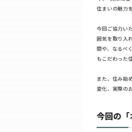
住まいの魅力
兵庫
奈良
今回ご協力い
囲気を取り入
和歌山
間や、なるべ
もこだわった
鳥取
また、住み始
島根
変化、実際の
岡山
今回の「
広島