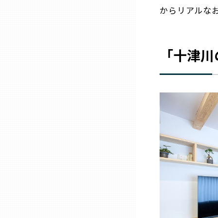
からリアルな
石川
「十津川
福井
山梨
長野
岐阜
静岡
愛知