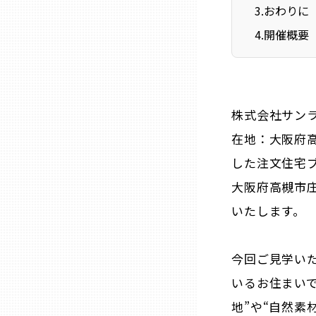
ニッポンの百選大全集
3
.
おわりに
群馬
4
.
開催概要
Sporkle
埼玉
千葉
株式会社サン
在地：大阪府
東京23区
した注文住宅ブ
大阪府高槻市
多摩地域
いたします。
神奈川
今回ご見学い
新潟
いるお住まい
地”や“自然素
富山