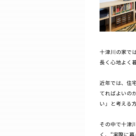
三重
滋賀
京都
十津川の家で
長く心地よく
大阪市
近年では、住
北摂
てればよいの
い」と考える
堺・泉州
その中で十津
河内
く、“実際に