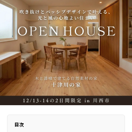
長野エリア
岐阜エリア
静岡エリア
愛知エリア
三重エリア
滋賀エリア
京都エリア
大阪市エリア
北摂エリア
堺・泉州エリア
河内エリア
兵庫エリア
奈良エリア
和歌山エリア
鳥取エリア
島根エリア
岡山エリア
広島エリア
山口エリア
徳島エリア
香川エリア
愛媛エリア
高知エリア
福岡エリア
佐賀エリア
長崎エリア
目次
熊本エリア
大分エリア