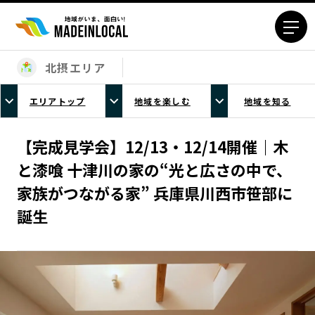
北摂エリア
エリアから探す
エリアトップ
地域を楽しむ
地域を知る
北海道エリア
青森エリア
岩手エリア
宮城エリア
【完成見学会】12/13・12/14開催｜木
秋田エリア
山形エリア
と漆喰 十津川の家の“光と広さの中で、
福島エリア
茨城エリア
家族がつながる家” 兵庫県川西市笹部に
栃木エリア
群馬エリア
誕生
埼玉エリア
千葉エリア
東京23区エリア
多摩エリア
神奈川エリア
新潟エリア
富山エリア
石川エリア
福井エリア
山梨エリア