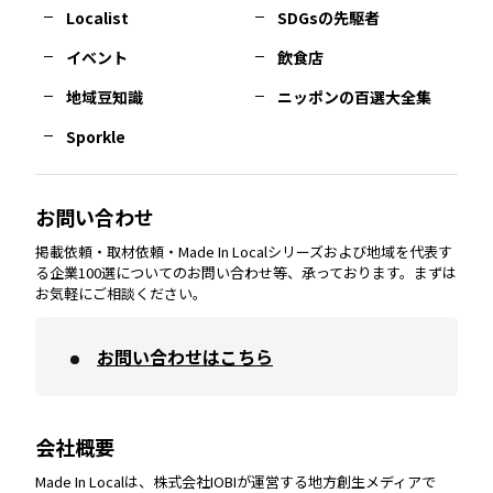
長崎
エリア
広島
エリア
堺・泉州
エリア
岐阜
エリア
多摩
エリア
Localist
SDGsの先駆者
イベント
飲食店
熊本
エリア
山口
エリア
河内
エリア
静岡
エリア
神奈川
エリア
地域豆知識
ニッポンの百選大全集
Sporkle
大分
エリア
徳島
エリア
兵庫
エリア
愛知
エリア
山梨
エリア
お問い合わせ
掲載依頼・取材依頼・Made In Localシリーズおよび地域を代表す
宮崎
エリア
香川
エリア
奈良
エリア
三重
エリア
る企業100選についてのお問い合わせ等、承っております。まずは
お気軽にご相談ください。
お問い合わせはこちら
鹿児島
エリア
愛媛
エリア
和歌山
エリア
会社概要
沖縄
エリア
高知
エリア
Made In Localは、株式会社IOBIが運営する地方創生メディアで