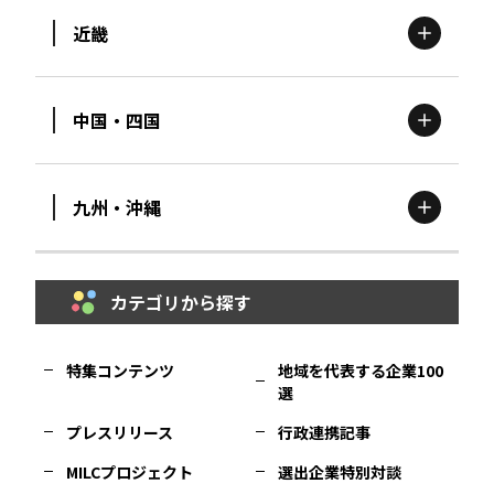
近畿
新潟
エリア
栃木
エリア
岩手
エリア
中国・四国
滋賀
エリア
富山
エリア
群馬
エリア
宮城
エリア
九州・沖縄
鳥取
エリア
京都
エリア
石川
エリア
埼玉
エリア
秋田
エリア
カテゴリから探す
福岡
エリア
島根
エリア
大阪市
エリア
福井
エリア
千葉
エリア
山形
エリア
特集コンテンツ
地域を代表する企業100
選
佐賀
エリア
岡山
エリア
北摂
エリア
長野
エリア
東京23区
エリア
福島
エリア
プレスリリース
行政連携記事
MILCプロジェクト
選出企業特別対談