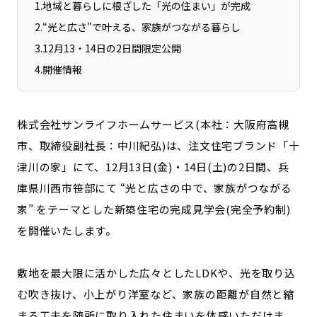
1
.
地域と暮らしに根ざした「光の住まい」が完成
宮崎エリア
鹿児島エリア
2
.
“光と広さ”で叶える、家族がつながる暮らし
沖縄エリア
3
.
12月13・14日の2日間限定公開
4
.
開催情報
カテゴリから探す
特集コンテンツ
地域を代表する 企業100選
株式会社サンライフホームサービス(本社：大阪府高槻
プレスリリース
行政連携記事
市、取締役副社長：中川紀弘)は、注文住宅ブランド「十
MILCプロジェクト
選出企業特別対談
津川の家」にて、12月13日(金)・14日(土)の2日間、兵
Localist
SDGsの先駆者
庫県川西市笹部にて “光と広さの中で、家族がつながる
イベント
飲食店
家” をテーマとした新築住宅の完成見学会(完全予約制)
地域豆知識
ニッポンの百選大全集
を開催いたします。
Sporkle
敷地を最大限に活かした広々としたLDKや、光を取り込
む吹き抜け、小上がり洋室など、家族の距離が自然と縮
「人」から探す
まる工夫を随所に取り入れた住まいを体感いただけま