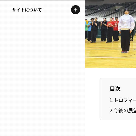
地域を代表する企業100選
記事ライター
サイトについて
岩手
プレスリリース
アンバサダー
私たちの理念
宮城
行政連携記事
お問い合わせ
MILCプロジェクト
秋田
運営会社情報
選出企業特別対談
山形
Localist
SDGsの先駆者
福島
目次
イベント
1
.
トロフィ
茨城
2
.
今後の展
飲食店
栃木
地域豆知識