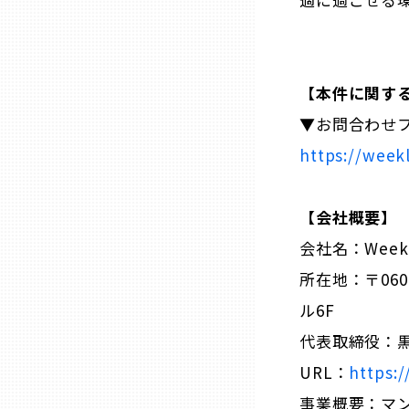
山口
徳島
【本件に関す
香川
▼お問合わせ
https://week
愛媛
【会社概要】
高知
会社名：Week
所在地：〒060
福岡
ル6F
代表取締役：黒
佐賀
URL：
https:
事業概要：マ
長崎