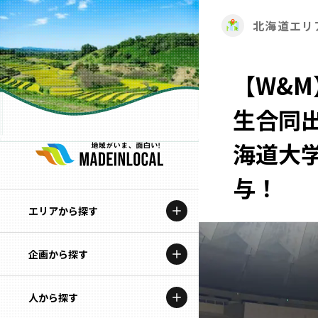
北海道エリ
【W&M
生合同
海道大
与！
エリアから探す
企画から探す
北海道
特集コンテンツ
人から探す
青森