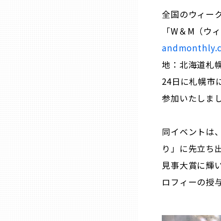
ニッポンの百選大全集
群馬
全国のウィー
Sporkle
「W＆M（ウィ
埼玉
andmonthly.
地：北海道札幌
千葉
24日に札幌
参加いたしま
東京23区
多摩地域
同イベントは、
り」に先立ち
神奈川
見事大賞に輝
ロフィーの授
新潟
富山