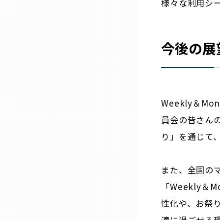
様々な利用シ
兵庫
今後の展
奈良
和歌山
Weekly＆M
鳥取
員会の皆さん
島根
り」を通じて
岡山
また、全国の
「Weekly
広島
性化や、お祭
適に過ごせる