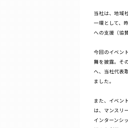
当社は、地域
三重
一環として、昨
滋賀
への支援（協
京都
今回のイベン
舞を披露。そ
大阪市
へ、当社代表
ました。
北摂
また、イベン
堺・泉州
は、マンスリ
河内
インターンシ