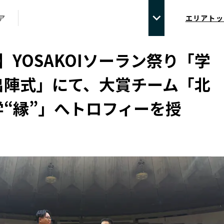
ア
エリアトッ
】YOSAKOIソーラン祭り「学
出陣式」にて、大賞チーム「北
学“縁”」へトロフィーを授