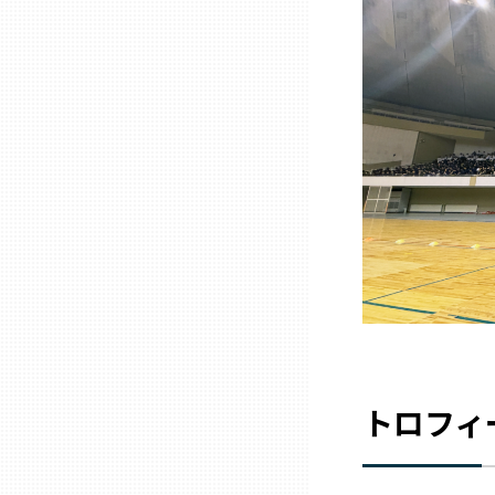
石川
福井
山梨
長野
岐阜
静岡
トロフィ
愛知