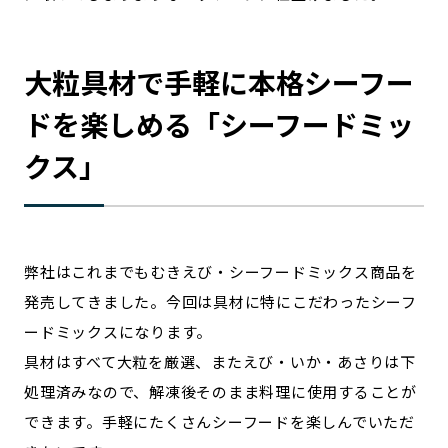
宮崎エリア
鹿児島エリア
沖縄エリア
大粒具材で手軽に本格シーフー
ドを楽しめる「シーフードミッ
カテゴリから探す
クス」
特集コンテンツ
地域を代表する 企業100選
プレスリリース
行政連携記事
MILCプロジェクト
選出企業特別対談
Localist
SDGsの先駆者
弊社はこれまでもむきえび・シーフードミックス商品を
イベント
飲食店
発売してきました。今回は具材に特にこだわったシーフ
地域豆知識
ニッポンの百選大全集
ードミックスになります。
Sporkle
具材はすべて大粒を厳選、またえび・いか・あさりは下
処理済みなので、解凍後そのまま料理に使用することが
できます。手軽にたくさんシーフードを楽しんでいただ
「人」から探す