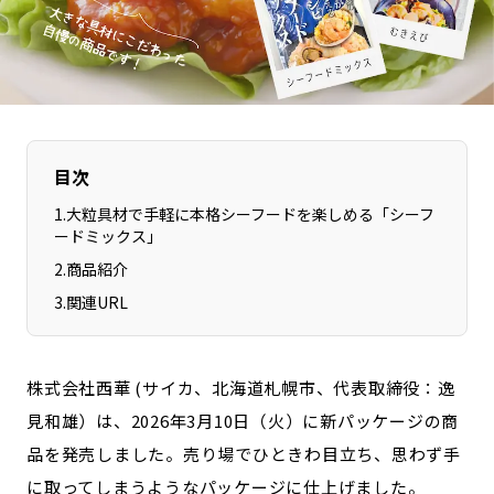
長野エリア
岐阜エリア
静岡エリア
愛知エリア
三重エリア
滋賀エリア
京都エリア
大阪市エリア
北摂エリア
堺・泉州エリア
目次
河内エリア
兵庫エリア
1
.
大粒具材で手軽に本格シーフードを楽しめる「シーフ
奈良エリア
和歌山エリア
ードミックス」
鳥取エリア
島根エリア
2
.
商品紹介
岡山エリア
3
.
関連URL
広島エリア
山口エリア
徳島エリア
香川エリア
愛媛エリア
株式会社西華 (サイカ、北海道札幌市、代表取締役：逸
高知エリア
福岡エリア
見和雄）は、2026年3月10日（火）に新パッケージの商
佐賀エリア
長崎エリア
品を発売しました。売り場でひときわ目立ち、思わず手
熊本エリア
大分エリア
に取ってしまうようなパッケージに仕上げました。