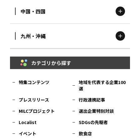
中国・四国
滋賀
エリア
富山
エリア
群馬
エリア
宮城
エリア
九州・沖縄
鳥取
エリア
京都
エリア
石川
エリア
埼玉
エリア
秋田
エリア
カテゴリから探す
福岡
エリア
島根
エリア
大阪市
エリア
福井
エリア
千葉
エリア
山形
エリア
特集コンテンツ
地域を代表する企業100
選
佐賀
エリア
岡山
エリア
北摂
エリア
長野
エリア
東京23区
エリア
福島
エリア
プレスリリース
行政連携記事
MILCプロジェクト
選出企業特別対談
長崎
エリア
広島
エリア
堺・泉州
エリア
岐阜
エリア
多摩
エリア
Localist
SDGsの先駆者
イベント
飲食店