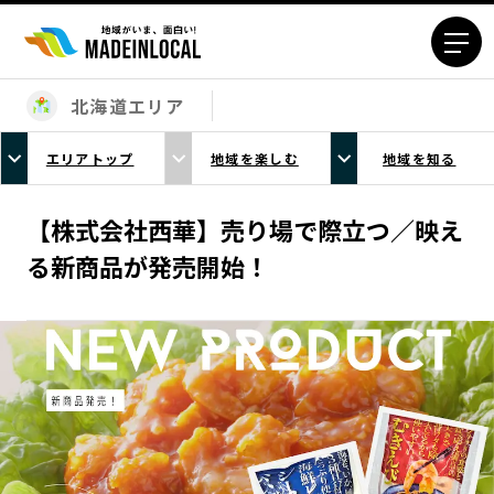
北海道エリア
エリアから探す
エリアトップ
地域を楽しむ
地域を知る
北海道エリア
青森エリア
岩手エリア
宮城エリア
【株式会社西華】売り場で際立つ／映え
秋田エリア
山形エリア
る新商品が発売開始！
福島エリア
茨城エリア
栃木エリア
群馬エリア
埼玉エリア
千葉エリア
東京23区エリア
多摩エリア
神奈川エリア
新潟エリア
富山エリア
石川エリア
福井エリア
山梨エリア