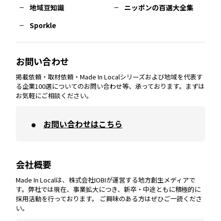
熊本
エリア
山口
エリア
河内
エリア
静岡
エリア
神奈川
エリア
地域豆知識
ニッポンの百選大全集
Sporkle
大分
エリア
徳島
エリア
兵庫
エリア
愛知
エリア
山梨
エリア
お問い合わせ
掲載依頼・取材依頼・Made In Localシリーズおよび地域を代表す
宮崎
エリア
香川
エリア
奈良
エリア
三重
エリア
る企業100選についてのお問い合わせ等、承っております。まずは
お気軽にご相談ください。
お問い合わせはこちら
鹿児島
エリア
愛媛
エリア
和歌山
エリア
会社概要
沖縄
エリア
高知
エリア
Made In Localは、株式会社IOBIが運営する地方創生メディアで
す。弊社では現在、事業拡大につき、新卒・中途ともに積極的に
採用活動を行っております。 ご興味のある方はぜひご一読くださ
い。