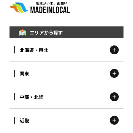
エリアから探す
北海道・東北
関東
北海道
エリア
中部・北陸
茨城
エリア
青森
エリア
近畿
新潟
エリア
栃木
エリア
岩手
エリア