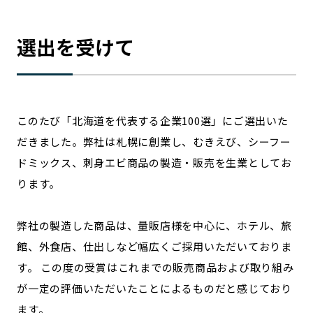
宮崎エリア
鹿児島エリア
沖縄エリア
選出を受けて
カテゴリから探す
特集コンテンツ
地域を代表する 企業100選
このたび「北海道を代表する企業100選」にご選出いた
プレスリリース
行政連携記事
だきました。弊社は札幌に創業し、むきえび、シーフー
MILCプロジェクト
選出企業特別対談
ドミックス、刺身エビ商品の製造・販売を生業としてお
Localist
SDGsの先駆者
ります。
イベント
飲食店
弊社の製造した商品は、量販店様を中心に、ホテル、旅
地域豆知識
ニッポンの百選大全集
館、外食店、仕出しなど幅広くご採用いただいておりま
Sporkle
す。 この度の受賞はこれまでの販売商品および取り組み
が一定の評価いただいたことによるものだと感じており
「人」から探す
ます。