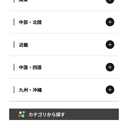
北海道
エリア
中部・北陸
茨城
エリア
青森
エリア
近畿
新潟
エリア
栃木
エリア
岩手
エリア
中国・四国
滋賀
エリア
富山
エリア
群馬
エリア
宮城
エリア
九州・沖縄
鳥取
エリア
京都
エリア
石川
エリア
埼玉
エリア
秋田
エリア
カテゴリから探す
福岡
エリア
島根
エリア
大阪市
エリア
福井
エリア
千葉
エリア
山形
エリア