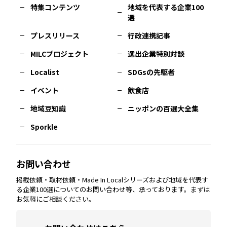
特集コンテンツ
地域を代表する企業100
選
佐賀
エリア
岡山
エリア
北摂
エリア
長野
エリア
東京23区
エリア
福島
エリア
プレスリリース
行政連携記事
MILCプロジェクト
選出企業特別対談
長崎
エリア
広島
エリア
堺・泉州
エリア
岐阜
エリア
多摩
エリア
Localist
SDGsの先駆者
イベント
飲食店
熊本
エリア
山口
エリア
河内
エリア
静岡
エリア
神奈川
エリア
地域豆知識
ニッポンの百選大全集
Sporkle
大分
エリア
徳島
エリア
兵庫
エリア
愛知
エリア
山梨
エリア
お問い合わせ
掲載依頼・取材依頼・Made In Localシリーズおよび地域を代表す
宮崎
エリア
香川
エリア
奈良
エリア
三重
エリア
る企業100選についてのお問い合わせ等、承っております。まずは
お気軽にご相談ください。