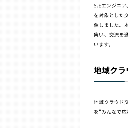
ニッポンの百選大全集
群馬
S.Eエンジニ
を対象とした交
Sporkle
埼玉
催しました。
集い、交流を
千葉
います。
東京23区
地域クラ
多摩地域
神奈川
地域クラウド
新潟
を“みんなで
富山