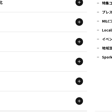
北
特集
プレ
MIL
北海道
エリア
Local
イベ
地域
茨城
エリア
青森
エリア
Spork
新潟
エリア
栃木
エリア
岩手
エリア
滋賀
エリア
富山
エリア
群馬
エリア
宮城
エリア
鳥取
エリア
京都
エリア