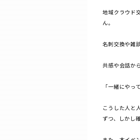
地域クラウド
三重
ん。
滋賀
名刺交換や雑
京都
共感や会話か
大阪市
「一緒にやっ
北摂
こうした人と
堺・泉州
ずつ、しかし
河内
また、本イベ