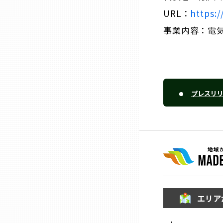
山口
URL：
https:/
事業内容：電
徳島
香川
プレスリ
愛媛
高知
福岡
佐賀
エリア
長崎