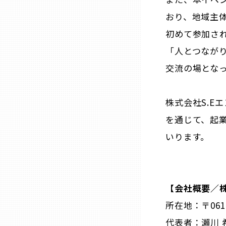
兵庫
おり、地域主
初めて参加さ
奈良
「人とつなが
交流の場とな
和歌山
株式会社S.E
鳥取
を通じて、起
いります。
島根
岡山
【会社概要／株
広島
所在地：〒061
代表者：瀨川 