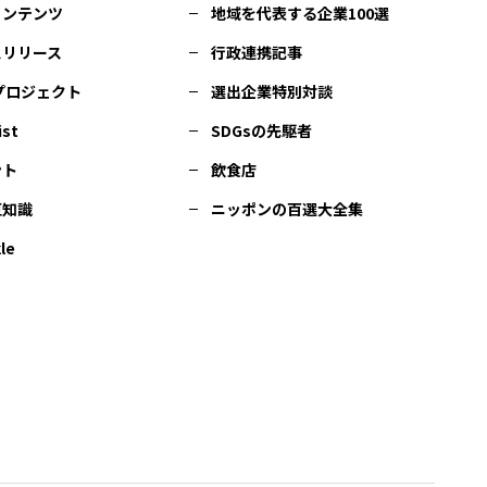
コンテンツ
地域を代表する企業100選
スリリース
行政連携記事
Cプロジェクト
選出企業特別対談
ist
SDGsの先駆者
ント
飲食店
豆知識
ニッポンの百選大全集
le