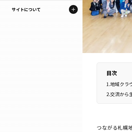
地域を代表する企業100選
記事ライター
サイトについて
岩手
プレスリリース
アンバサダー
私たちの理念
宮城
行政連携記事
お問い合わせ
MILCプロジェクト
秋田
運営会社情報
選出企業特別対談
山形
Localist
目次
SDGsの先駆者
福島
1
.
地域クラ
2
.
交流から
イベント
茨城
飲食店
栃木
地域豆知識
つながる札幌