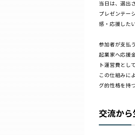
当日は、選出
プレゼンテー
石川
感・応援した
福井
参加者が支払う
起業家へ応援金
山梨
ト運営費とし
長野
この仕組みに
グ的性格を持
岐阜
交流から
静岡
愛知