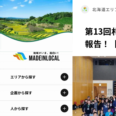
北海道エリ
第13
報告！【
エリアから探す
企画から探す
北海道
特集コンテンツ
人から探す
青森