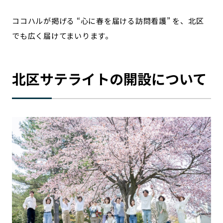
宮崎エリア
鹿児島エリア
ココハルが掲げる “心に春を届ける訪問看護” を、北区
沖縄エリア
でも広く届けてまいります。
カテゴリから探す
北区サテライトの開設について
特集コンテンツ
地域を代表する 企業100選
プレスリリース
行政連携記事
MILCプロジェクト
選出企業特別対談
Localist
SDGsの先駆者
イベント
飲食店
地域豆知識
ニッポンの百選大全集
Sporkle
「人」から探す