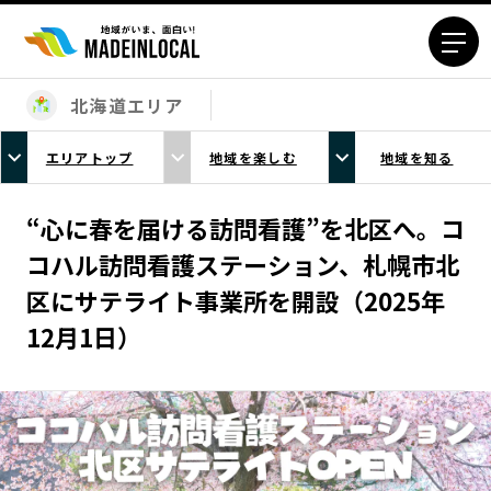
北海道エリア
エリアから探す
エリアトップ
地域を楽しむ
地域を知る
北海道エリア
青森エリア
岩手エリア
宮城エリア
“心に春を届ける訪問看護”を北区へ。コ
秋田エリア
山形エリア
コハル訪問看護ステーション、札幌市北
福島エリア
茨城エリア
区にサテライト事業所を開設（2025年
栃木エリア
群馬エリア
12月1日）
埼玉エリア
千葉エリア
東京23区エリア
多摩エリア
神奈川エリア
新潟エリア
富山エリア
石川エリア
福井エリア
山梨エリア