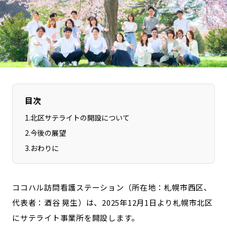
長野エリア
岐阜エリア
静岡エリア
愛知エリア
三重エリア
滋賀エリア
京都エリア
大阪市エリア
北摂エリア
堺・泉州エリア
河内エリア
兵庫エリア
目次
奈良エリア
和歌山エリア
1
.
北区サテライトの開設について
鳥取エリア
島根エリア
2
.
今後の展望
岡山エリア
広島エリア
3
.
おわりに
山口エリア
徳島エリア
香川エリア
愛媛エリア
高知エリア
福岡エリア
ココハル訪問看護ステーション（所在地：札幌市西区、
佐賀エリア
長崎エリア
代表者：酒谷 晃生）は、2025年12月1日より札幌市北区
にサテライト事業所を開設します。
熊本エリア
大分エリア