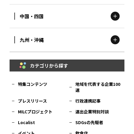
栃木
エリア
岩手
エリア
中国・四国
滋賀
エリア
富山
エリア
群馬
エリア
宮城
エリア
九州・沖縄
鳥取
エリア
京都
エリア
石川
エリア
埼玉
エリア
秋田
エリア
カテゴリから探す
福岡
エリア
島根
エリア
大阪市
エリア
福井
エリア
千葉
エリア
山形
エリア
特集コンテンツ
地域を代表する企業100
選
佐賀
エリア
岡山
エリア
北摂
エリア
長野
エリア
東京23区
エリア
福島
エリア
プレスリリース
行政連携記事
MILCプロジェクト
選出企業特別対談
長崎
エリア
広島
エリア
堺・泉州
エリア
岐阜
エリア
多摩
エリア
Localist
SDGsの先駆者
イベント
飲食店