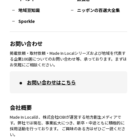
熊本
エリア
山口
エリア
河内
エリア
静岡
エリア
神奈川
エリア
地域豆知識
ニッポンの百選大全集
Sporkle
大分
エリア
徳島
エリア
兵庫
エリア
愛知
エリア
山梨
エリア
お問い合わせ
掲載依頼・取材依頼・Made In Localシリーズおよび地域を代表す
宮崎
エリア
香川
エリア
奈良
エリア
三重
エリア
る企業100選についてのお問い合わせ等、承っております。まずは
お気軽にご相談ください。
お問い合わせはこちら
鹿児島
エリア
愛媛
エリア
和歌山
エリア
会社概要
沖縄
エリア
高知
エリア
Made In Localは、株式会社IOBIが運営する地方創生メディアで
す。弊社では現在、事業拡大につき、新卒・中途ともに積極的に
採用活動を行っております。 ご興味のある方はぜひご一読くださ
い。