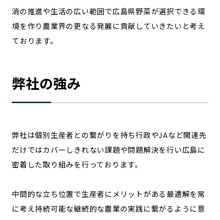
消の推進や生活の広い範囲で広島県野菜が選択できる環
境を作り農業界の更なる発展に貢献していきたいと考え
ております。
弊社の強み
弊社は個別生産者との繋がりを持ち行政やJAなど関連先
だけではカバーしきれない課題や問題解決を行い広島に
密着した取り組みを行っております。
中間的な立ち位置で生産者にメリットがある最適解を常
に考え持続可能な継続的な農業の実践に繋がるように意