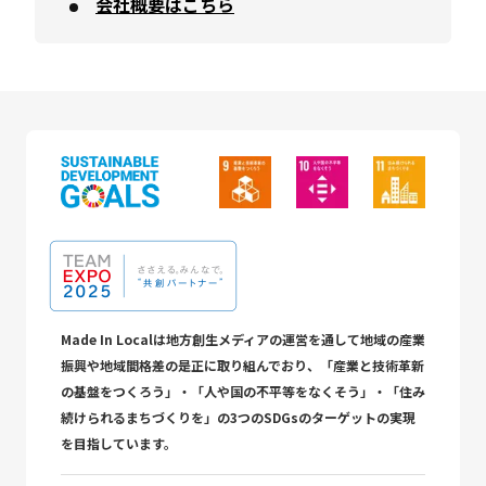
会社概要はこちら
Made In Localは地方創生メディアの運営を通して地域の産業
振興や地域間格差の是正に取り組んでおり、「産業と技術革新
の基盤をつくろう」・「人や国の不平等をなくそう」・「住み
続けられるまちづくりを」の3つのSDGsのターゲットの実現
を目指しています。