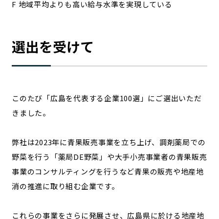
F 地域平均よりも高い給与水準を実現している
選出を受けて
このたび「広島を代表する企業100選」にご選出いただ
きました。
弊社は2023年に青果販売事業を立ち上げ、調剤薬局での
野菜を行う「薬局DE野菜」や大手小売事業者の青果販売
事業のコンサルティングを行うなど青果の販売や地産地
消の推進に取り組む企業です。
これらの事業をさらに発展させ、広島県に於ける地産地