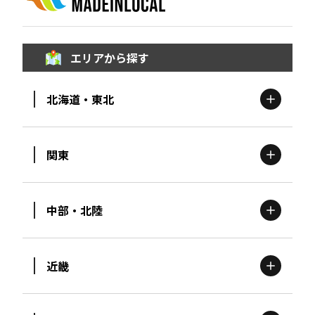
エリアから探す
北海道・東北
関東
北海道
エリア
中部・北陸
茨城
エリア
青森
エリア
近畿
新潟
エリア
栃木
エリア
岩手
エリア