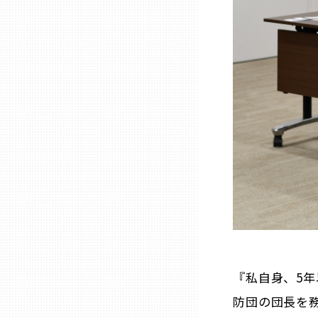
三重
滋賀
京都
大阪市
北摂
堺・泉州
『私自身、5
河内
防団の団長を