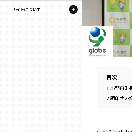
地域を代表する企業100選
記事ライター
サイトについて
岩手
プレスリリース
アンバサダー
私たちの理念
宮城
行政連携記事
お問い合わせ
MILCプロジェクト
秋田
運営会社情報
選出企業特別対談
山形
Localist
目次
SDGsの先駆者
福島
1
.
小野田町
イベント
2
.
調印式の
茨城
飲食店
栃木
地域豆知識
株式会社glo