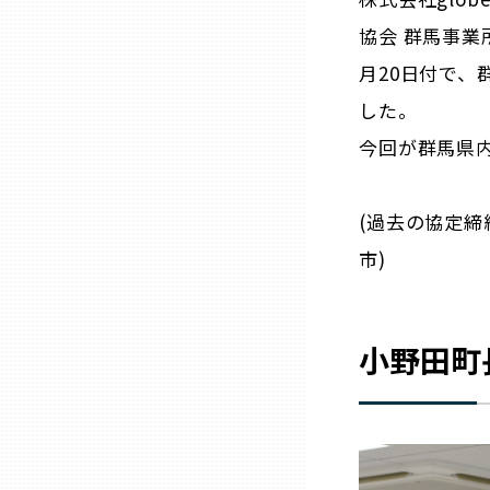
ニッポンの百選大全集
群馬
協会 群馬事業
Sporkle
月20日付で
埼玉
した。
今回が群馬県
千葉
(過去の協定
東京23区
市)
多摩地域
小野田町
神奈川
新潟
富山