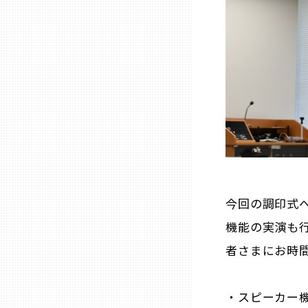
山口
徳島
香川
愛媛
高知
今回の調印式
福岡
機能の実演も行
者さまにお時
佐賀
・スピーカー
長崎