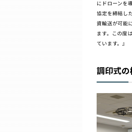
にドローンを
兵庫
協定を締結し
資輸送が可能
奈良
ます。この度
ています。』
和歌山
鳥取
調印式の
島根
岡山
広島