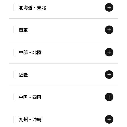
北海道・東北
関東
北海道
エリア
中部・北陸
茨城
エリア
青森
エリア
近畿
新潟
エリア
栃木
エリア
岩手
エリア
中国・四国
滋賀
エリア
富山
エリア
群馬
エリア
宮城
エリア
九州・沖縄
鳥取
エリア
京都
エリア
石川
エリア