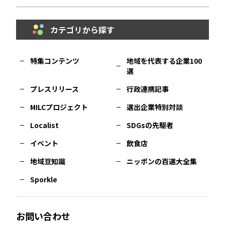
埼玉
エリア
秋田
エリア
カテゴリから探す
福岡
エリア
島根
エリア
大阪市
エリア
福井
エリア
千葉
エリア
山形
エリア
特集コンテンツ
地域を代表する企業100
選
佐賀
エリア
岡山
エリア
北摂
エリア
長野
エリア
東京23区
エリア
福島
エリア
プレスリリース
行政連携記事
MILCプロジェクト
選出企業特別対談
長崎
エリア
広島
エリア
堺・泉州
エリア
岐阜
エリア
多摩
エリア
Localist
SDGsの先駆者
イベント
飲食店
熊本
エリア
山口
エリア
河内
エリア
静岡
エリア
神奈川
エリア
地域豆知識
ニッポンの百選大全集
Sporkle
大分
エリア
徳島
エリア
兵庫
エリア
愛知
エリア
山梨
エリア
お問い合わせ