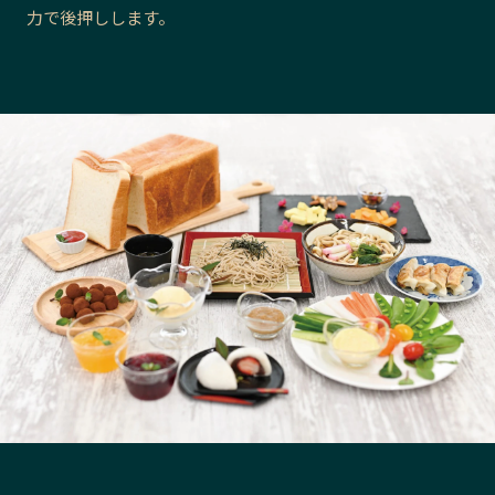
力で後押しします。
長野エリア
岐阜エリア
静岡エリア
愛知エリア
三重エリア
滋賀エリア
京都エリア
大阪市エリア
北摂エリア
堺・泉州エリア
河内エリア
兵庫エリア
奈良エリア
和歌山エリア
鳥取エリア
島根エリア
岡山エリア
広島エリア
山口エリア
徳島エリア
香川エリア
愛媛エリア
高知エリア
福岡エリア
佐賀エリア
長崎エリア
熊本エリア
大分エリア