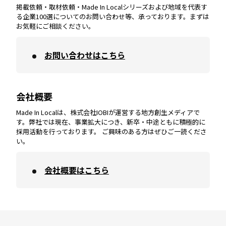
掲載依頼・取材依頼・Made In Localシリーズおよび地域を代表す
宮崎
エリア
香川
エリア
奈良
エリア
三重
エリア
る企業100選についてのお問い合わせ等、承っております。まずは
お気軽にご相談ください。
お問い合わせはこちら
鹿児島
エリア
愛媛
エリア
和歌山
エリア
会社概要
沖縄
エリア
高知
エリア
Made In Localは、株式会社IOBIが運営する地方創生メディアで
す。弊社では現在、事業拡大につき、新卒・中途ともに積極的に
採用活動を行っております。 ご興味のある方はぜひご一読くださ
い。
会社概要はこちら