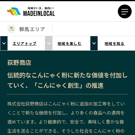
群馬エリア
エリアから探す
エリアトップ
地域を楽しむ
地域を知る
北海道エリア
青森エリア
岩手エリア
宮城エリア
荻野商店
秋田エリア
山形エリア
伝統的なこんにゃく粉に新たな価値を付加し
福島エリア
茨城エリア
ていく、「こんにゃく創生」の推進
栃木エリア
群馬エリア
埼玉エリア
千葉エリア
株式会社荻野商店はこんにゃく粉に追加の加工等をしてい
東京23区エリア
多摩エリア
くことで新たな価値を付加し、より多くの食品への適用を
神奈川エリア
新潟エリア
進めています。より健康的で、安全で、美味しく豊かな食
富山エリア
石川エリア
生活を送ることができる、そうした社会をこんにゃく粉の
福井エリア
山梨エリア