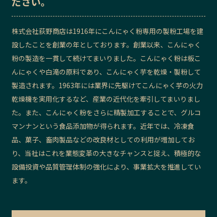
ださい。
記事ライター
アンバサダー
株式会社荻野商店は1916年にこんにゃく粉専用の製粉工場を建
設したことを創業の年としております。創業以来、こんにゃく
お問い合わせ
会社概要
粉の製造を一貫して続けてまいりました。こんにゃく粉は板こ
んにゃくや白滝の原料であり、こんにゃく芋を乾燥・製粉して
製造されます。1963年には業界に先駆けてこんにゃく芋の火力
乾燥機を実用化するなど、産業の近代化を牽引してまいりまし
た。また、こんにゃく粉をさらに精製加工することで、グルコ
マンナンという食品添加物が得られます。近年では、冷凍食
品、菓子、畜肉製品などの改良材としての利用が増加してお
り、当社はこれを業態変革の大きなチャンスと捉え、積極的な
設備投資や品質管理体制の強化により、事業拡大を推進してい
ます。