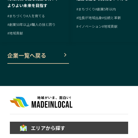
よりよい未来を目指す
#
まちづくり
#
創業5年以内
#
まちづくり
#
人を育てる
#
社長が地域出身
#
伝統と革新
#
創業50年以上
#
職人の技と誇り
#
イノベーション
#
地域貢献
#
地域貢献
企業一覧へ戻る
エリアから探す