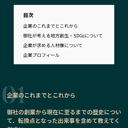
宮崎エリア
鹿児島エリア
沖縄エリア
目次
企業のこれまでとこれから
カテゴリから探す
御社が考える地方創生・SDGsについて
企業が求める人材像について
特集コンテンツ
地域を代表する 企業100選
企業プロフィール
プレスリリース
行政連携記事
MILCプロジェクト
選出企業特別対談
Localist
SDGsの先駆者
イベント
飲食店
地域豆知識
ニッポンの百選大全集
企業のこれまでとこれから
Sporkle
御社の
創業から現在に至るまでの歴史
につい
て、転換点となった出来事を含めて教えてく
「人」から探す