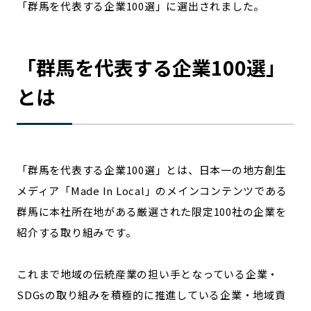
「群馬を代表する企業100選」に選出されました。
宮崎エリア
鹿児島エリア
沖縄エリア
「
群馬
を代表する企業100選」
カテゴリから探す
とは
特集コンテンツ
地域を代表する 企業100選
プレスリリース
行政連携記事
MILCプロジェクト
選出企業特別対談
「
群馬
を代表する企業100選」とは、日本一の地方創生
Localist
SDGsの先駆者
メディア「Made In Local」のメインコンテンツである
イベント
飲食店
群馬
に本社所在地がある厳選された限定100社の企業を
地域豆知識
ニッポンの百選大全集
紹介する取り組みです。
Sporkle
これまで地域の伝統産業の担い手となっている企業・
SDGsの取り組みを積極的に推進している企業・地域貢
「人」から探す