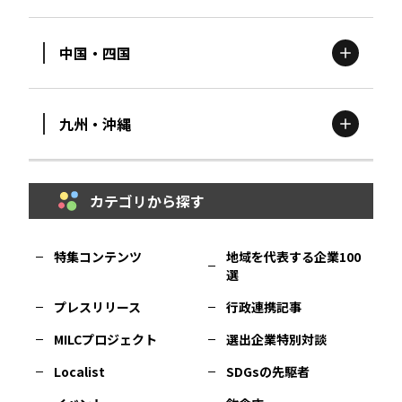
新潟
エリア
栃木
エリア
岩手
エリア
中国・四国
滋賀
エリア
富山
エリア
群馬
エリア
宮城
エリア
九州・沖縄
鳥取
エリア
京都
エリア
石川
エリア
埼玉
エリア
秋田
エリア
カテゴリから探す
福岡
エリア
島根
エリア
大阪市
エリア
福井
エリア
千葉
エリア
山形
エリア
特集コンテンツ
地域を代表する企業100
選
佐賀
エリア
岡山
エリア
北摂
エリア
長野
エリア
東京23区
エリア
福島
エリア
プレスリリース
行政連携記事
MILCプロジェクト
選出企業特別対談
長崎
エリア
広島
エリア
堺・泉州
エリア
岐阜
エリア
多摩
エリア
Localist
SDGsの先駆者