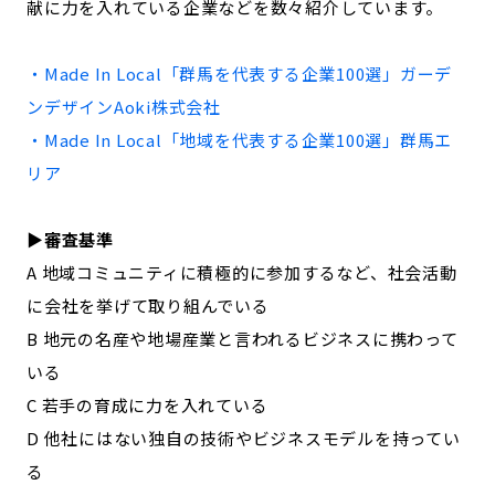
献に力を入れている企業などを数々紹介しています。
記事ライター
アンバサダー
・Made In Local「
群馬
を代表する企業100選」
ガーデ
お問い合わせ
会社概要
ンデザインAoki株式会社
・Made In Local「地域を代表する企業100選」
群馬
エ
リア
▶︎審査基準
A 地域コミュニティに積極的に参加するなど、社会活動
に会社を挙げて取り組んでいる
B 地元の名産や地場産業と言われるビジネスに携わって
いる
C 若手の育成に力を入れている
D 他社にはない独自の技術やビジネスモデルを持ってい
る