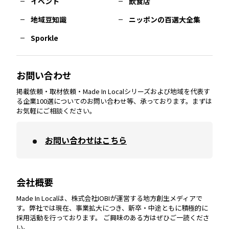
イベント
飲食店
熊本
エリア
山口
エリア
河内
エリア
静岡
エリア
神奈川
エリア
地域豆知識
ニッポンの百選大全集
Sporkle
大分
エリア
徳島
エリア
兵庫
エリア
愛知
エリア
山梨
エリア
お問い合わせ
掲載依頼・取材依頼・Made In Localシリーズおよび地域を代表す
宮崎
エリア
香川
エリア
奈良
エリア
三重
エリア
る企業100選についてのお問い合わせ等、承っております。まずは
お気軽にご相談ください。
お問い合わせはこちら
鹿児島
エリア
愛媛
エリア
和歌山
エリア
会社概要
沖縄
エリア
高知
エリア
Made In Localは、株式会社IOBIが運営する地方創生メディアで
す。弊社では現在、事業拡大につき、新卒・中途ともに積極的に
採用活動を行っております。 ご興味のある方はぜひご一読くださ
い。