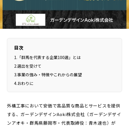
長野エリア
岐阜エリア
静岡エリア
愛知エリア
三重エリア
滋賀エリア
京都エリア
大阪市エリア
北摂エリア
堺・泉州エリア
目次
河内エリア
兵庫エリア
1
.
「群馬を代表する企業100選」とは
奈良エリア
和歌山エリア
2
.
選出を受けて
鳥取エリア
島根エリア
3
.
事業の強み・特徴やこれからの展望
岡山エリア
広島エリア
4
.
おわりに
山口エリア
徳島エリア
香川エリア
愛媛エリア
外構工事において安価で高品質な商品とサービスを提供
高知エリア
福岡エリア
する、ガーデンデザインAoki株式会社（ガーデンデザイ
佐賀エリア
長崎エリア
ンアオキ・群馬県藤岡市・代表取締役：青木達也）が
熊本エリア
大分エリア