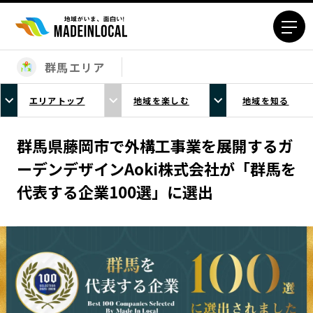
群馬エリア
エリアから探す
エリアトップ
地域を楽しむ
地域を知る
北海道エリア
青森エリア
岩手エリア
宮城エリア
群馬県藤岡市で外構工事業を展開するガ
秋田エリア
山形エリア
ーデンデザインAoki株式会社が「群馬を
福島エリア
茨城エリア
代表する企業100選」に選出
栃木エリア
群馬エリア
埼玉エリア
千葉エリア
東京23区エリア
多摩エリア
神奈川エリア
新潟エリア
富山エリア
石川エリア
福井エリア
山梨エリア