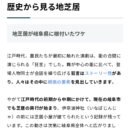
歴史から見る地芝居
地芝居が岐阜県に根付いたワケ
江戸時代、農民たちが最初に触れた演劇は、能の合間に
演じられる「狂言」でした。舞が中心の能に比べて、登
場人物同士が会話を繰り広げる
狂言は
ストーリー性
があ
り、人々はその中に
娯楽の要素
を見出していきます
。
やがて
江戸時代の前期から中期にかけて、現在の岐阜市
でも芝居の興行が始まり
、伊奈波神社（いなばじんじ
ゃ）の前には芝居小屋が建てられたという記録が残って
います。この動きは次第に岐阜県全体へと広がりまし