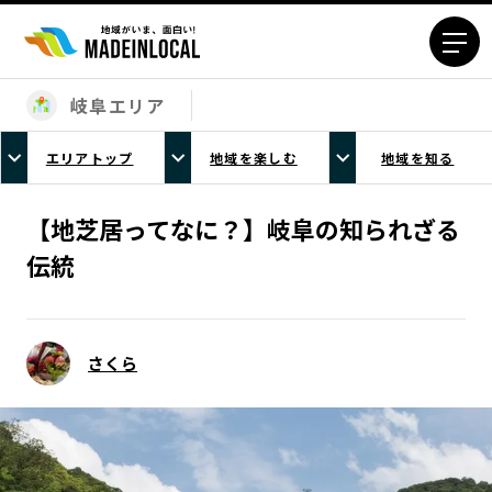
岐阜エリア
エリアから探す
エリアトップ
地域を楽しむ
地域を知る
北海道エリア
青森エリア
岩手エリア
宮城エリア
【地芝居ってなに？】岐阜の知られざる
秋田エリア
山形エリア
伝統
福島エリア
茨城エリア
栃木エリア
群馬エリア
埼玉エリア
千葉エリア
さくら
東京23区エリア
多摩エリア
神奈川エリア
新潟エリア
富山エリア
石川エリア
福井エリア
山梨エリア