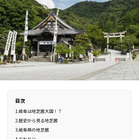
長野エリア
岐阜エリア
静岡エリア
愛知エリア
三重エリア
滋賀エリア
京都エリア
大阪市エリア
北摂エリア
堺・泉州エリア
河内エリア
兵庫エリア
奈良エリア
和歌山エリア
鳥取エリア
島根エリア
岡山エリア
広島エリア
山口エリア
徳島エリア
目次
香川エリア
愛媛エリア
1
.
岐阜は地芝居大国！？
高知エリア
福岡エリア
2
.
歴史から見る地芝居
佐賀エリア
長崎エリア
3
.
岐阜県の地芝居
熊本エリア
大分エリア