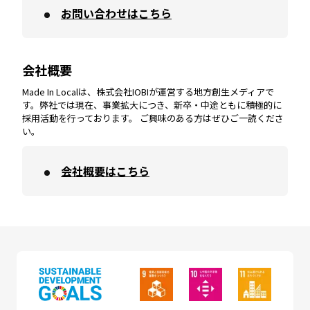
お問い合わせはこちら
鹿児島
エリア
愛媛
エリア
和歌山
エリア
会社概要
沖縄
エリア
高知
エリア
Made In Localは、株式会社IOBIが運営する地方創生メディアで
す。弊社では現在、事業拡大につき、新卒・中途ともに積極的に
採用活動を行っております。 ご興味のある方はぜひご一読くださ
い。
会社概要はこちら