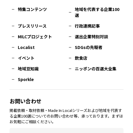
特集コンテンツ
地域を代表する企業100
選
佐賀
エリア
岡山
エリア
北摂
エリア
長野
エリア
東京23区
エリア
福島
エリア
プレスリリース
行政連携記事
MILCプロジェクト
選出企業特別対談
長崎
エリア
広島
エリア
堺・泉州
エリア
岐阜
エリア
多摩
エリア
Localist
SDGsの先駆者
イベント
飲食店
熊本
エリア
山口
エリア
河内
エリア
静岡
エリア
神奈川
エリア
地域豆知識
ニッポンの百選大全集
Sporkle
大分
エリア
徳島
エリア
兵庫
エリア
愛知
エリア
山梨
エリア
お問い合わせ
掲載依頼・取材依頼・Made In Localシリーズおよび地域を代表す
宮崎
エリア
香川
エリア
奈良
エリア
三重
エリア
る企業100選についてのお問い合わせ等、承っております。まずは
お気軽にご相談ください。