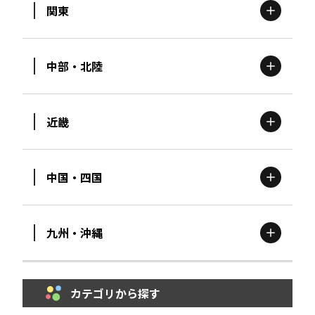
関東
北海道
エリア
中部・北陸
茨城
エリア
青森
エリア
近畿
新潟
エリア
栃木
エリア
岩手
エリア
中国・四国
滋賀
エリア
富山
エリア
群馬
エリア
宮城
エリア
九州・沖縄
鳥取
エリア
京都
エリア
石川
エリア
埼玉
エリア
秋田
エリア
カテゴリから探す
福岡
エリア
島根
エリア
大阪市
エリア
福井
エリア
千葉
エリア
山形
エリア