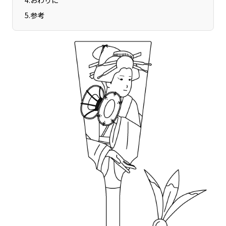
4
.
おわりに
宮崎エリア
鹿児島エリア
5
.
参考
沖縄エリア
カテゴリから探す
特集コンテンツ
地域を代表する 企業100選
プレスリリース
行政連携記事
MILCプロジェクト
選出企業特別対談
Localist
SDGsの先駆者
イベント
飲食店
地域豆知識
ニッポンの百選大全集
Sporkle
「人」から探す