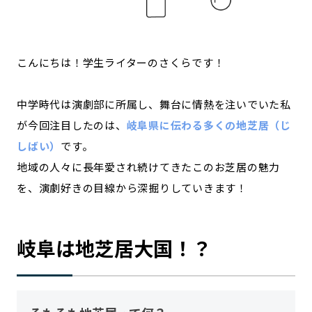
記事ライター
アンバサダー
こんにちは！学生ライターのさくらです！
お問い合わせ
会社概要
中学時代は演劇部に所属し、舞台に情熱を注いでいた私
が今回注目したのは、
岐阜県に伝わる多くの地芝居（じ
しばい）
です。
地域の人々に長年愛され続けてきたこのお芝居の魅力
を、演劇好きの目線から深掘りしていきます！
岐阜は地芝居大国！？