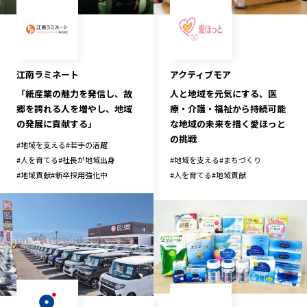
記事ライター
アンバサダー
お問い合わせ
会社概要
江南ラミネート
アクティブモア
「紙産業の魅力を発信し、故
人と地域を元気にする、医
郷を誇れる人を増やし、地域
療・介護・福祉から持続可能
の発展に貢献する」
な地域の未来を描く愛ほっと
の挑戦
#
地域を支える
#
若手の活躍
#
人を育てる
#
社長が地域出身
#
地域を支える
#
まちづくり
#
地域貢献
#
新卒採用強化中
#
人を育てる
#
地域貢献