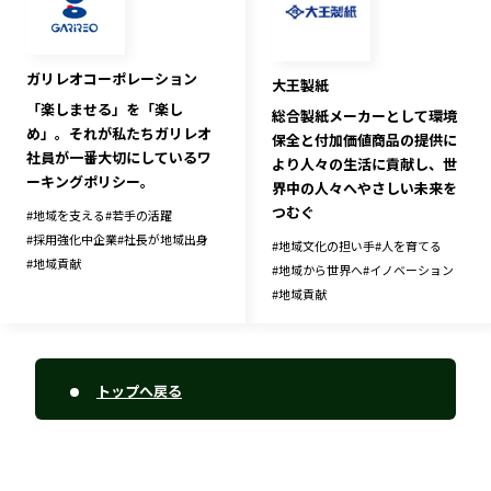
ガリレオコーポレーション
大王製紙
「楽しませる」を「楽し
総合製紙メーカーとして環境
め」。それが私たちガリレオ
保全と付加価値商品の提供に
社員が一番大切にしているワ
より人々の生活に貢献し、世
ーキングポリシー。
界中の人々へやさしい未来を
つむぐ
#
地域を支える
#
若手の活躍
#
採用強化中企業
#
社長が地域出身
#
地域文化の担い手
#
人を育てる
#
地域貢献
#
地域から世界へ
#
イノベーション
#
地域貢献
トップへ戻る