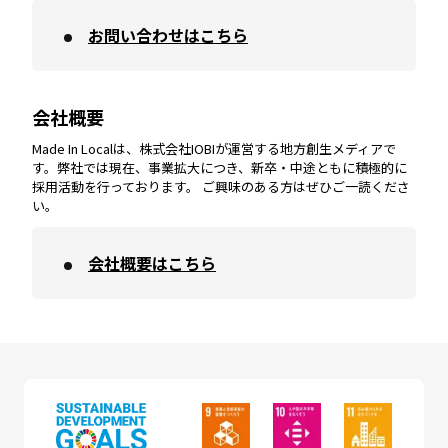
お問い合わせはこちら
鹿児島
エリア
愛媛
エリア
和歌山
エリア
会社概要
沖縄
エリア
高知
エリア
Made In Localは、株式会社IOBIが運営する地方創生メディアで
す。弊社では現在、事業拡大につき、新卒・中途ともに積極的に
採用活動を行っております。 ご興味のある方はぜひご一読くださ
い。
会社概要はこちら