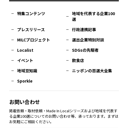
福岡
エリア
島根
エリア
大阪市
エリア
福井
エリア
千葉
エリア
山形
エリア
特集コンテンツ
地域を代表する企業100
選
佐賀
エリア
岡山
エリア
北摂
エリア
長野
エリア
東京23区
エリア
福島
エリア
プレスリリース
行政連携記事
MILCプロジェクト
選出企業特別対談
長崎
エリア
広島
エリア
堺・泉州
エリア
岐阜
エリア
多摩
エリア
Localist
SDGsの先駆者
イベント
飲食店
熊本
エリア
山口
エリア
河内
エリア
静岡
エリア
神奈川
エリア
地域豆知識
ニッポンの百選大全集
Sporkle
大分
エリア
徳島
エリア
兵庫
エリア
愛知
エリア
山梨
エリア
お問い合わせ
掲載依頼・取材依頼・Made In Localシリーズおよび地域を代表す
宮崎
エリア
香川
エリア
奈良
エリア
三重
エリア
る企業100選についてのお問い合わせ等、承っております。まずは
お気軽にご相談ください。