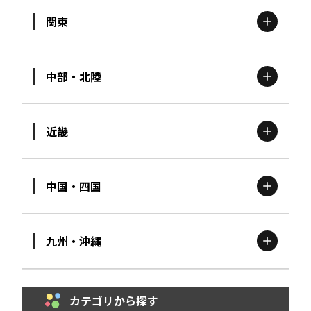
関東
北海道
エリア
中部・北陸
茨城
エリア
青森
エリア
近畿
新潟
エリア
栃木
エリア
岩手
エリア
中国・四国
滋賀
エリア
富山
エリア
群馬
エリア
宮城
エリア
九州・沖縄
鳥取
エリア
京都
エリア
石川
エリア
埼玉
エリア
秋田
エリア
カテゴリから探す