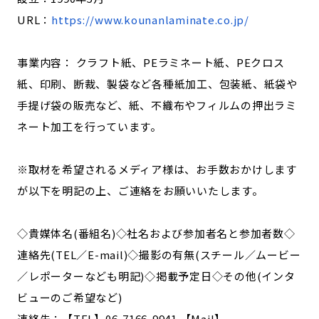
URL：
https://www.kounanlaminate.co.jp/
事業内容： クラフト紙、PEラミネート紙、PEクロス
紙、印刷、断裁、製袋など各種紙加工、包装紙、紙袋や
手提げ袋の販売など、紙、不織布やフィルムの押出ラミ
ネート加工を行っています。
※取材を希望されるメディア様は、お手数おかけします
が以下を明記の上、ご連絡をお願いいたします。
◇貴媒体名(番組名)◇社名および参加者名と参加者数◇
連絡先(TEL／E-mail)◇撮影の有無(スチール／ムービー
／レポーターなども明記)◇掲載予定日◇その他(インタ
ビューのご希望など)
連絡先：【TEL】06-7166-9941 【Mail】