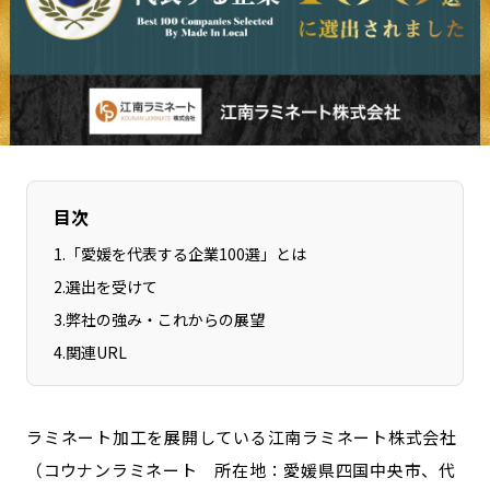
長野エリア
岐阜エリア
静岡エリア
愛知エリア
三重エリア
滋賀エリア
京都エリア
大阪市エリア
北摂エリア
堺・泉州エリア
河内エリア
兵庫エリア
目次
奈良エリア
和歌山エリア
1
.
「愛媛を代表する企業100選」とは
鳥取エリア
島根エリア
2
.
選出を受けて
岡山エリア
広島エリア
3
.
弊社の強み・これからの展望
山口エリア
徳島エリア
4
.
関連URL
香川エリア
愛媛エリア
高知エリア
福岡エリア
佐賀エリア
長崎エリア
ラミネート加工を展開している江南ラミネート株式会社
（コウナンラミネート 所在地：愛媛県四国中央市、代
熊本エリア
大分エリア