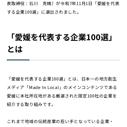
表取締役：石川 克晴）が令和7年11月1日「愛媛を代表
宮崎エリア
鹿児島エリア
する企業100選」に選出されました。
沖縄エリア
「
愛媛
を代表する企業100選」
カテゴリから探す
とは
特集コンテンツ
地域を代表する 企業100選
プレスリリース
行政連携記事
MILCプロジェクト
選出企業特別対談
Localist
SDGsの先駆者
「
愛媛
を代表する企業100選」とは、日本一の地方創生
イベント
飲食店
メディア「Made In Local」のメインコンテンツである
地域豆知識
ニッポンの百選大全集
愛媛
に本社所在地がある厳選された限定100社の企業を
Sporkle
紹介する取り組みです。
これまで地域の伝統産業の担い手となっている企業・
「人」から探す