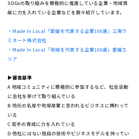
SDGsの取り組みを積極的に推進している企業・地域貢
記事ライター
アンバサダー
献に力を入れている企業などを数々紹介しています。
お問い合わせ
会社概要
・Made In Local「
愛媛
を代表する企業100選」
江南ラ
ミネート株式会社
・Made In Local「地域を代表する企業100選」
愛媛
エ
リア
▶︎審査基準
A 地域コミュニティに積極的に参加するなど、社会活動
に会社を挙げて取り組んでいる
B 地元の名産や地場産業と言われるビジネスに携わって
いる
C 若手の育成に力を入れている
D 他社にはない独自の技術やビジネスモデルを持ってい