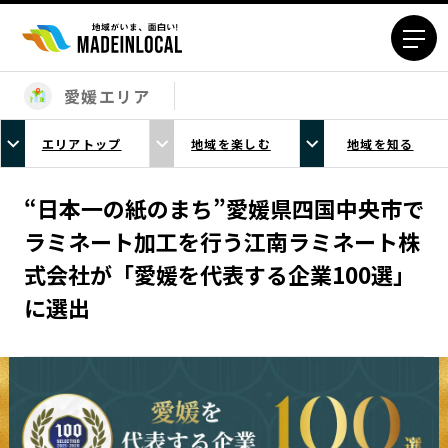
愛媛エリア
エリアから探す
エリアトップ
地域を楽しむ
地域を知る
北海道エリア
青森エリア
岩手エリア
宮城エリア
“日本一の紙のまち”愛媛県四国中央市で
秋田エリア
山形エリア
ラミネート加工を行う江南ラミネート株
福島エリア
茨城エリア
式会社が「愛媛を代表する企業100選」
栃木エリア
群馬エリア
に選出
埼玉エリア
千葉エリア
東京23区エリア
多摩エリア
神奈川エリア
新潟エリア
富山エリア
石川エリア
福井エリア
山梨エリア