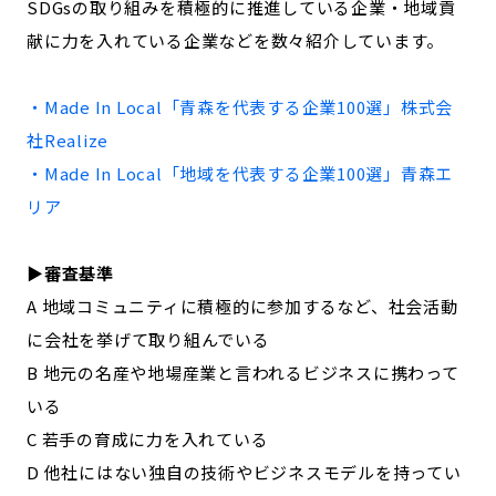
SDGsの取り組みを積極的に推進している企業・地域貢
記事ライター
アンバサダー
献に力を入れている企業などを数々紹介しています。
お問い合わせ
会社概要
・Made In Local「
青森
を代表する企業100選」
株式会
社Realize
・Made In Local「地域を代表する企業100選」
青森
エ
リア
▶︎審査基準
A 地域コミュニティに積極的に参加するなど、社会活動
に会社を挙げて取り組んでいる
B 地元の名産や地場産業と言われるビジネスに携わって
いる
C 若手の育成に力を入れている
D 他社にはない独自の技術やビジネスモデルを持ってい