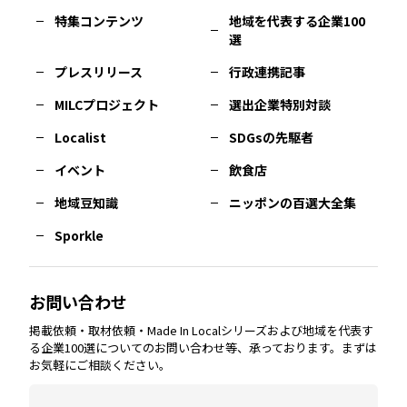
特集コンテンツ
地域を代表する企業100
選
佐賀
エリア
岡山
エリア
北摂
エリア
長野
エリア
東京23区
エリア
福島
エリア
プレスリリース
行政連携記事
MILCプロジェクト
選出企業特別対談
長崎
エリア
広島
エリア
堺・泉州
エリア
岐阜
エリア
多摩
エリア
Localist
SDGsの先駆者
イベント
飲食店
熊本
エリア
山口
エリア
河内
エリア
静岡
エリア
神奈川
エリア
地域豆知識
ニッポンの百選大全集
Sporkle
大分
エリア
徳島
エリア
兵庫
エリア
愛知
エリア
山梨
エリア
お問い合わせ
掲載依頼・取材依頼・Made In Localシリーズおよび地域を代表す
宮崎
エリア
香川
エリア
奈良
エリア
三重
エリア
る企業100選についてのお問い合わせ等、承っております。まずは
お気軽にご相談ください。