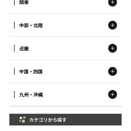
関東
北海道
エリア
中部・北陸
茨城
エリア
青森
エリア
近畿
新潟
エリア
栃木
エリア
岩手
エリア
中国・四国
滋賀
エリア
富山
エリア
群馬
エリア
宮城
エリア
九州・沖縄
鳥取
エリア
京都
エリア
石川
エリア
埼玉
エリア
秋田
エリア
カテゴリから探す
福岡
エリア
島根
エリア
大阪市
エリア
福井
エリア
千葉
エリア
山形
エリア