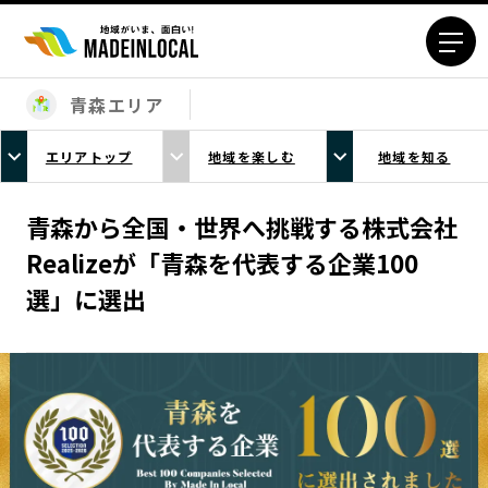
青森エリア
エリアから探す
エリアトップ
地域を楽しむ
地域を知る
北海道エリア
青森エリア
岩手エリア
宮城エリア
青森から全国・世界へ挑戦する株式会社
秋田エリア
山形エリア
Realizeが「青森を代表する企業100
福島エリア
茨城エリア
選」に選出
栃木エリア
群馬エリア
埼玉エリア
千葉エリア
東京23区エリア
多摩エリア
神奈川エリア
新潟エリア
富山エリア
石川エリア
福井エリア
山梨エリア