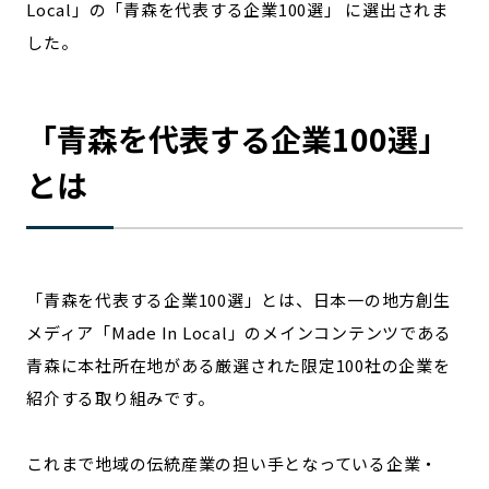
Local」の「青森を代表する企業100選」 に選出されま
宮崎エリア
鹿児島エリア
した。
沖縄エリア
「
青森
を代表する企業100選」
カテゴリから探す
とは
特集コンテンツ
地域を代表する 企業100選
プレスリリース
行政連携記事
MILCプロジェクト
選出企業特別対談
Localist
SDGsの先駆者
「
青森
を代表する企業100選」とは、日本一の地方創生
イベント
飲食店
メディア「Made In Local」のメインコンテンツである
地域豆知識
ニッポンの百選大全集
青森
に本社所在地がある厳選された限定100社の企業を
Sporkle
紹介する取り組みです。
これまで地域の伝統産業の担い手となっている企業・
「人」から探す