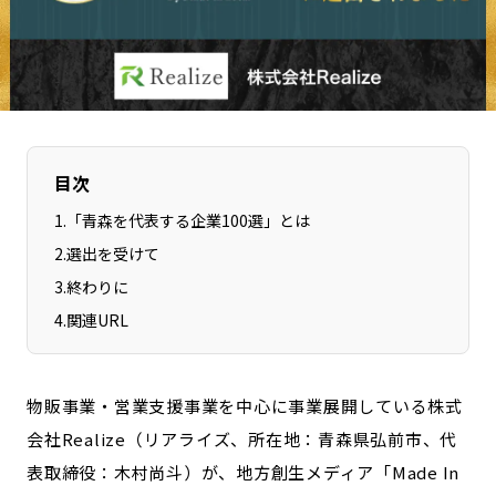
長野エリア
岐阜エリア
静岡エリア
愛知エリア
三重エリア
滋賀エリア
京都エリア
大阪市エリア
北摂エリア
堺・泉州エリア
目次
河内エリア
兵庫エリア
1
.
「青森を代表する企業100選」とは
奈良エリア
和歌山エリア
2
.
選出を受けて
鳥取エリア
島根エリア
3
.
終わりに
岡山エリア
広島エリア
4
.
関連URL
山口エリア
徳島エリア
香川エリア
愛媛エリア
物販事業・営業支援事業を中心に事業展開している株式
高知エリア
福岡エリア
会社Realize（リアライズ、所在地：青森県弘前市、代
佐賀エリア
長崎エリア
表取締役：木村尚斗）が、地方創生メディア「Made In
熊本エリア
大分エリア