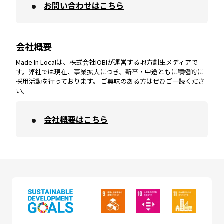
お問い合わせはこちら
鹿児島
エリア
愛媛
エリア
和歌山
エリア
会社概要
沖縄
エリア
高知
エリア
Made In Localは、株式会社IOBIが運営する地方創生メディアで
す。弊社では現在、事業拡大につき、新卒・中途ともに積極的に
採用活動を行っております。 ご興味のある方はぜひご一読くださ
い。
会社概要はこちら