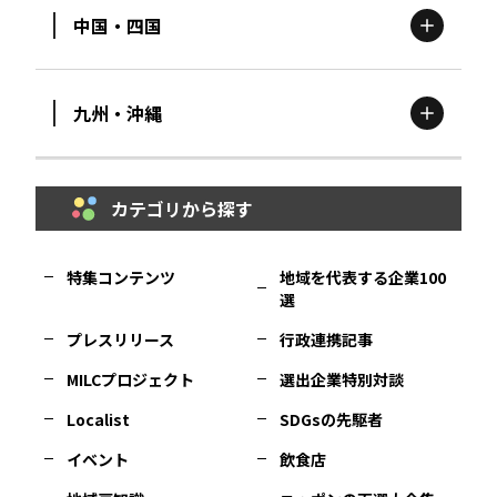
中国・四国
滋賀
エリア
富山
エリア
群馬
エリア
宮城
エリア
九州・沖縄
鳥取
エリア
京都
エリア
石川
エリア
埼玉
エリア
秋田
エリア
カテゴリから探す
福岡
エリア
島根
エリア
大阪市
エリア
福井
エリア
千葉
エリア
山形
エリア
特集コンテンツ
地域を代表する企業100
選
佐賀
エリア
岡山
エリア
北摂
エリア
長野
エリア
東京23区
エリア
福島
エリア
プレスリリース
行政連携記事
MILCプロジェクト
選出企業特別対談
長崎
エリア
広島
エリア
堺・泉州
エリア
岐阜
エリア
多摩
エリア
Localist
SDGsの先駆者
イベント
飲食店
熊本
エリア
山口
エリア
河内
エリア
静岡
エリア