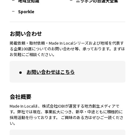
神奈川
エリア
地域豆知識
ニッポンの百選大全集
Sporkle
大分
エリア
徳島
エリア
兵庫
エリア
愛知
エリア
山梨
エリア
お問い合わせ
掲載依頼・取材依頼・Made In Localシリーズおよび地域を代表す
宮崎
エリア
香川
エリア
奈良
エリア
三重
エリア
る企業100選についてのお問い合わせ等、承っております。まずは
お気軽にご相談ください。
お問い合わせはこちら
鹿児島
エリア
愛媛
エリア
和歌山
エリア
会社概要
沖縄
エリア
高知
エリア
Made In Localは、株式会社IOBIが運営する地方創生メディアで
す。弊社では現在、事業拡大につき、新卒・中途ともに積極的に
採用活動を行っております。 ご興味のある方はぜひご一読くださ
い。