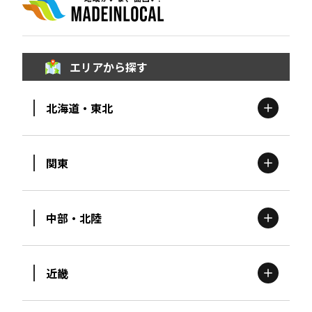
エリアから探す
北海道・東北
関東
北海道
エリア
中部・北陸
茨城
エリア
青森
エリア
近畿
新潟
エリア
栃木
エリア
岩手
エリア