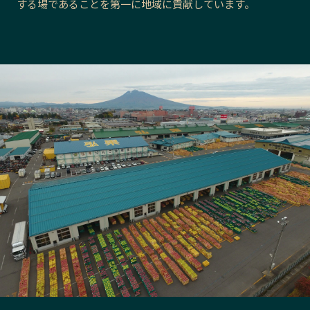
する場であることを第一に地域に貢献しています。
長野エリア
岐阜エリア
静岡エリア
愛知エリア
三重エリア
滋賀エリア
京都エリア
大阪市エリア
北摂エリア
堺・泉州エリア
河内エリア
兵庫エリア
奈良エリア
和歌山エリア
鳥取エリア
島根エリア
岡山エリア
広島エリア
山口エリア
徳島エリア
香川エリア
愛媛エリア
高知エリア
福岡エリア
佐賀エリア
長崎エリア
熊本エリア
大分エリア