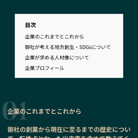
宮崎エリア
鹿児島エリア
沖縄エリア
目次
企業のこれまでとこれから
カテゴリから探す
御社が考える地方創生・SDGsについて
特集コンテンツ
地域を代表する 企業100選
企業が求める人材像について
プレスリリース
行政連携記事
企業プロフィール
MILCプロジェクト
選出企業特別対談
Localist
SDGsの先駆者
イベント
飲食店
地域豆知識
ニッポンの百選大全集
Sporkle
企業のこれまでとこれから
御社の
創業から現在に至るまでの歴史
につい
「人」から探す