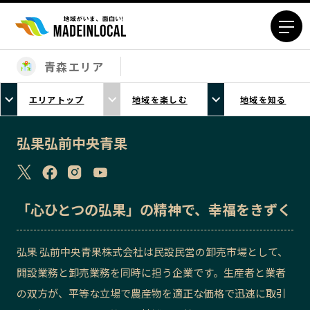
青森エリア
エリアから探す
エリアトップ
地域を楽しむ
地域を知る
北海道エリア
青森エリア
岩手エリア
宮城エリア
弘果弘前中央青果
秋田エリア
山形エリア
福島エリア
茨城エリア
栃木エリア
群馬エリア
「心ひとつの弘果」の精神で、幸福をきずく
埼玉エリア
千葉エリア
東京23区エリア
多摩エリア
弘果 弘前中央青果株式会社は民設民営の卸売市場として、
神奈川エリア
新潟エリア
開設業務と卸売業務を同時に担う企業です。生産者と業者
富山エリア
石川エリア
の双方が、平等な立場で農産物を適正な価格で迅速に取引
福井エリア
山梨エリア