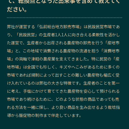
て、転換点となった出来事を含めて教えてく
ださい。
記事ライター
アンバサダー
弊社が運営する「弘前総合地方卸売市場」は民設民営市場であ
お問い合わせ
会社概要
り、「民設民営」の生産者1人1人に向き合える柔軟性を活かし
た運営で、生産者から出荷される農産物の卸売を行う「産地市
場」と、この地域で消費される農産物の流通を担う「消費地市
場」の両軸で津軽の農産業を支えてきました。特に民営の「産
地市場」は全国でも珍しく、キズやへこみがあるために多くの
市場であれば規制によって出すことの難しい農産物も幅広く受
け入れているのは弊社の大きな特徴です。生産者のことを第一
に考え、手塩にかけて育ててきた農産物を安心して預けられる
市場であり続けるために、どのような状態の商品であっても売
れる方法を一緒に探し、より良い商品を生み出せるよう栽培指
導から販促物の制作まで伴走しています。