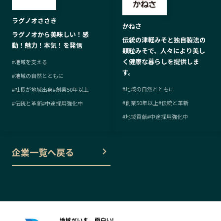
ラグノオささき
かねさ
ラグノオから美味しい！感
伝統の津軽みそと独自製法の
動！魅力！本気！を発信
顆粒みそで、人々により美し
く健康な暮らしを提供しま
#
地域を支える
す。
#
地域の自然とともに
#
地域の自然とともに
#
社長が地域出身
#
創業50年以上
#
創業50年以上
#
伝統と革新
#
伝統と革新
#
中途採用強化中
#
地域貢献
#
中途採用強化中
企業一覧へ戻る