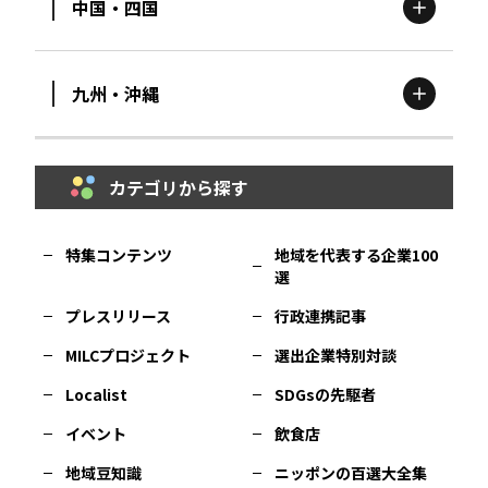
中国・四国
滋賀
エリア
富山
エリア
群馬
エリア
宮城
エリア
九州・沖縄
鳥取
エリア
京都
エリア
石川
エリア
埼玉
エリア
秋田
エリア
カテゴリから探す
福岡
エリア
島根
エリア
大阪市
エリア
福井
エリア
千葉
エリア
山形
エリア
特集コンテンツ
地域を代表する企業100
選
佐賀
エリア
岡山
エリア
北摂
エリア
長野
エリア
東京23区
エリア
福島
エリア
プレスリリース
行政連携記事
MILCプロジェクト
選出企業特別対談
長崎
エリア
広島
エリア
堺・泉州
エリア
岐阜
エリア
多摩
エリア
Localist
SDGsの先駆者
イベント
飲食店
熊本
エリア
山口
エリア
河内
エリア
静岡
エリア
神奈川
エリア
地域豆知識
ニッポンの百選大全集