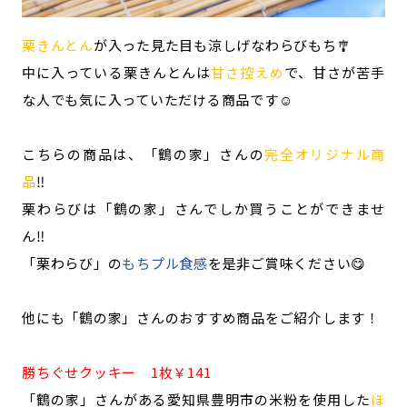
栗きんとん
が入った見た目も涼しげなわらびもち🎐
中に入っている栗きんとんは
甘さ控えめ
で、甘さが苦手
な人でも気に入っていただける商品です☺
こちらの商品は、「鶴の家」さんの
完全オリジナル商
品
‼
栗わらびは「鶴の家」さんでしか買うことができませ
ん‼
「栗わらび」の
もちプル食感
を是非ご賞味ください😋
他にも「鶴の家」さんのおすすめ商品をご紹介します！
勝ちぐせクッキー 1枚￥141
「鶴の家」さんがある愛知県豊明市の米粉を使用した
ほ