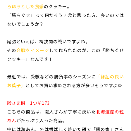
ろほろとした食感
のクッキー。
「勝ちぐせ」って何だろう？🤔と思った方、多いのでは
ないでしょうか？
尾張といえば、桶狭間の戦いですよね。
その
合戦をイメージ
して作られたのが、この「勝ちぐせ
クッキー」なんです！
最近では、受験などの勝負事のシーズンに
「縁起の良い
お菓子」
としてお買い求めされる方が多いそうですよ✏️
殿さま餅 1つ￥173
こちらの商品は、職人さんが丁寧に炊いた
北海道産の粒
あん
がたっぷり入った商品。
中には粒あん、外は香ばしく焼いた餅で「鶴の家」さん