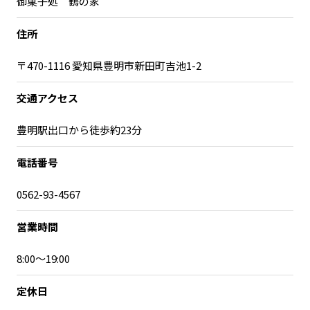
御菓子処 鶴の家
宮崎エリア
鹿児島エリア
沖縄エリア
住所
〒470-1116 愛知県豊明市新田町吉池1-2
カテゴリから探す
交通アクセス
特集コンテンツ
地域を代表する 企業100選
豊明駅出口から徒歩約23分
プレスリリース
行政連携記事
MILCプロジェクト
選出企業特別対談
電話番号
Localist
SDGsの先駆者
0562-93-4567
イベント
飲食店
地域豆知識
ニッポンの百選大全集
営業時間
Sporkle
8:00〜19:00
定休日
「人」から探す