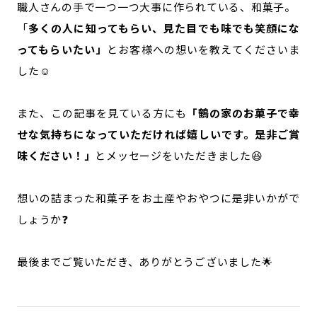
職人さんの手で一つ一つ大事に作られている、和菓子。
「
多くの人に知ってもらい、見た目でも味でも笑顔にな
ってもらいたい」
とお客様への想いを教えてくださいま
した☺
また、この記事を見ている方にも
「鶴の家のお菓子で幸
せな気持ちになっていただければ嬉しいです。是非ご賞
味ください！」
とメッセージをいただきました😆
想いの詰まった和菓子をお土産やおやつに是非いかがで
しょうか❓
最後までご覧いただき、ありがとうございました🌟