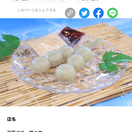
長野エリア
岐阜エリア
このページをシェアする
静岡エリア
愛知エリア
三重エリア
滋賀エリア
京都エリア
大阪市エリア
北摂エリア
堺・泉州エリア
河内エリア
兵庫エリア
奈良エリア
和歌山エリア
鳥取エリア
島根エリア
岡山エリア
広島エリア
山口エリア
徳島エリア
香川エリア
愛媛エリア
高知エリア
福岡エリア
佐賀エリア
長崎エリア
店名
熊本エリア
大分エリア