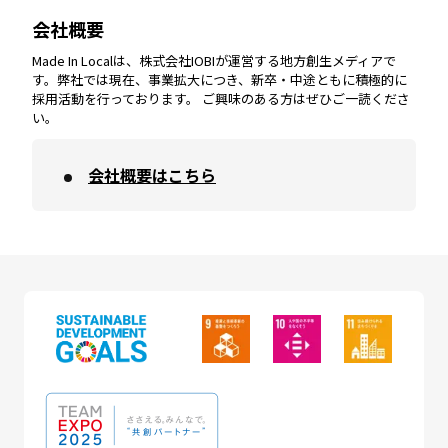
会社概要
沖縄
エリア
高知
エリア
Made In Localは、株式会社IOBIが運営する地方創生メディアで
す。弊社では現在、事業拡大につき、新卒・中途ともに積極的に
採用活動を行っております。 ご興味のある方はぜひご一読くださ
い。
会社概要はこちら