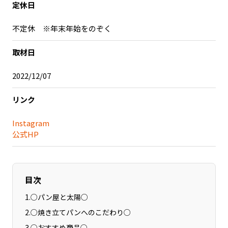
定休日
記事ライター
アンバサダー
不定休 ※年末年始をのぞく
お問い合わせ
会社概要
取材日
2022/12/07
リンク
Instagram
公式HP
目次
1
.
○パン屋と太陽○
2
.
○焼き立てパンへのこだわり○
3
.
○おすすめ商品○