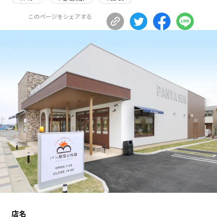
長野エリア
岐阜エリア
このページをシェアする
静岡エリア
愛知エリア
三重エリア
滋賀エリア
京都エリア
大阪市エリア
北摂エリア
堺・泉州エリア
河内エリア
兵庫エリア
奈良エリア
和歌山エリア
鳥取エリア
島根エリア
岡山エリア
広島エリア
山口エリア
徳島エリア
香川エリア
愛媛エリア
高知エリア
福岡エリア
佐賀エリア
長崎エリア
熊本エリア
大分エリア
店名