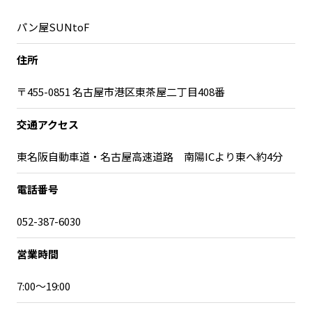
宮崎エリア
鹿児島エリア
パン屋SUNtoF
沖縄エリア
住所
カテゴリから探す
〒455-0851 名古屋市港区東茶屋二丁目408番
特集コンテンツ
地域を代表する 企業100選
交通アクセス
プレスリリース
行政連携記事
東名阪自動車道・名古屋高速道路 南陽ICより東へ約4分
MILCプロジェクト
選出企業特別対談
Localist
SDGsの先駆者
電話番号
イベント
飲食店
052-387-6030
地域豆知識
ニッポンの百選大全集
Sporkle
営業時間
7:00〜19:00
「人」から探す