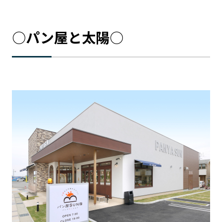
○パン屋と太陽○