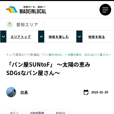
愛知エリア
エリアから探す
エリアトップ
地域を楽しむ
地域を知る
北海道エリア
青森エリア
岩手エリア
宮城エリア
トップ
/
愛知エリア
/
飲食店
/
「パン屋SUNtoF」 ～太陽の恵み SDGsなパン屋さん～
秋田エリア
山形エリア
「パン屋SUNtoF」 ～太陽の恵み
福島エリア
茨城エリア
SDGsなパン屋さん～
栃木エリア
群馬エリア
埼玉エリア
千葉エリア
東京23区エリア
多摩エリア
のあ
2023-01-29
神奈川エリア
新潟エリア
富山エリア
石川エリア
福井エリア
山梨エリア
#
パン
#
地域貢献
#
SDGs