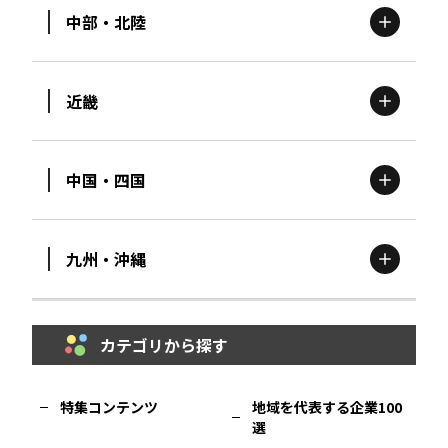
中部・北陸
茨城
エリア
青森
エリア
近畿
新潟
エリア
栃木
エリア
岩手
エリア
中国・四国
滋賀
エリア
富山
エリア
群馬
エリア
宮城
エリア
九州・沖縄
鳥取
エリア
京都
エリア
石川
エリア
埼玉
エリア
秋田
エリア
カテゴリから探す
福岡
エリア
島根
エリア
大阪市
エリア
福井
エリア
千葉
エリア
山形
エリア
特集コンテンツ
地域を代表する企業100
選
佐賀
エリア
岡山
エリア
北摂
エリア
長野
エリア
東京23区
エリア
福島
エリア