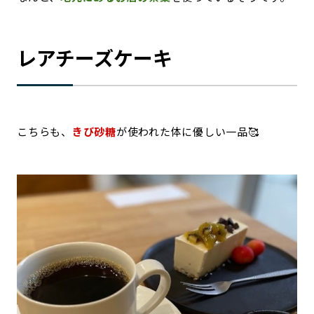
レアチーズケーキ
こちらも、
きび砂糖
が使われた体に優しい一品🥰