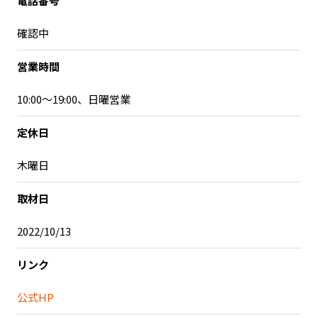
電話番号
確認中
営業時間
10:00～19:00、日曜営業
定休日
木曜日
取材日
2022/10/13
リンク
公式HP