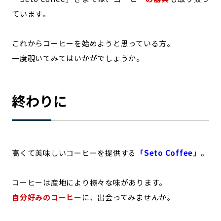
ています。
これからコーヒーを始めようと思っている方。
一度覗いてみてはいかがでしょうか。
終わりに
高くて美味しいコーヒーを提供する
「Seto Coffee」
。
コーヒーは産地により様々な味があります。
自分好みのコーヒー
に、出会ってみませんか。