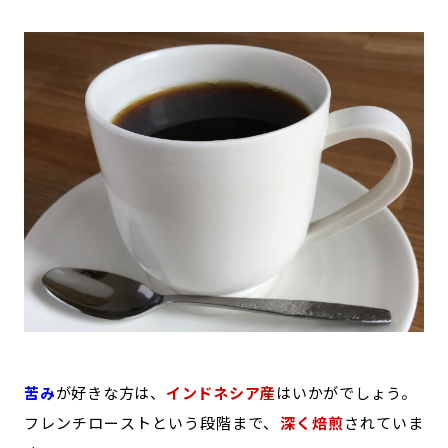
苦み
が好きな方は、
インドネシア産
はいかがでしょう。
フレンチローストという段階まで、
深く焙煎
されていま