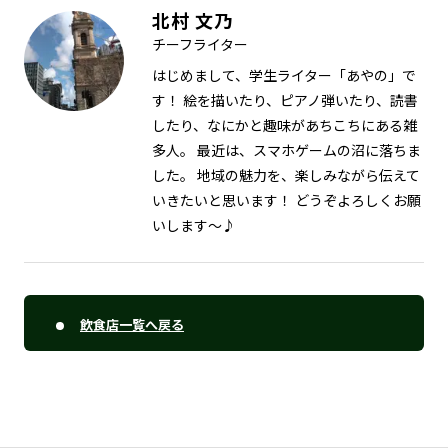
北村 文乃
チーフライター
はじめまして、学生ライター「あやの」で
す！ 絵を描いたり、ピアノ弾いたり、読書
したり、なにかと趣味があちこちにある雑
多人。 最近は、スマホゲームの沼に落ちま
した。 地域の魅力を、楽しみながら伝えて
いきたいと思います！ どうぞよろしくお願
いします～♪
飲食店一覧へ戻る