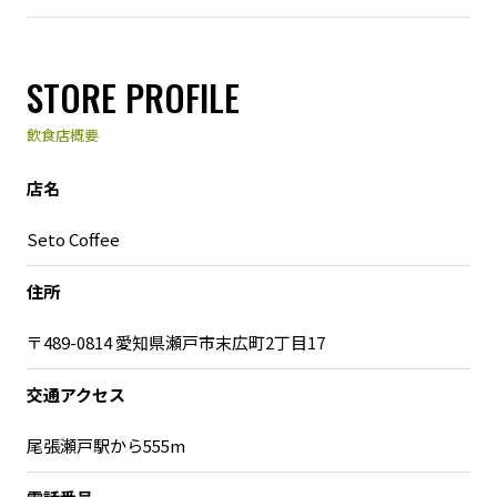
STORE PROFILE
飲食店概要
店名
Seto Coffee
住所
〒489-0814 愛知県瀬戸市末広町2丁目17
交通アクセス
尾張瀬戸駅から555m