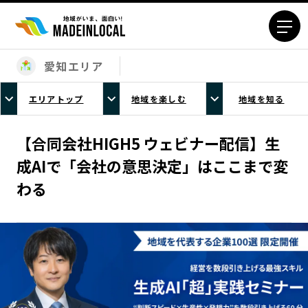
愛知エリア
エリアから探す
エリアトップ
地域を楽しむ
地域を知る
北海道エリア
青森エリア
岩手エリア
宮城エリア
【合同会社HIGH5 ウェビナー配信】生
秋田エリア
山形エリア
成AIで「会社の意思決定」はここまで変
福島エリア
茨城エリア
わる
栃木エリア
群馬エリア
埼玉エリア
千葉エリア
東京23区エリア
多摩エリア
神奈川エリア
新潟エリア
富山エリア
石川エリア
福井エリア
山梨エリア