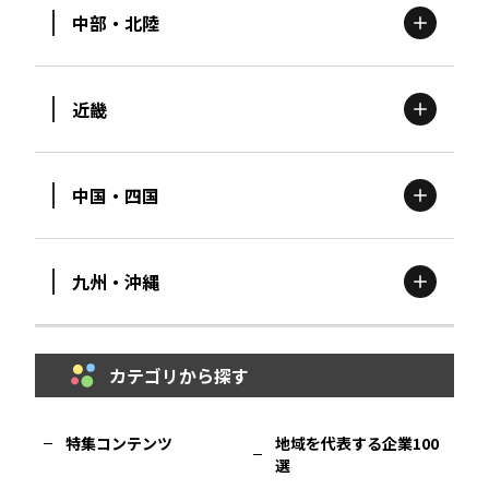
中部・北陸
茨城
エリア
青森
エリア
近畿
新潟
エリア
栃木
エリア
岩手
エリア
中国・四国
滋賀
エリア
富山
エリア
群馬
エリア
宮城
エリア
九州・沖縄
鳥取
エリア
京都
エリア
石川
エリア
埼玉
エリア
秋田
エリア
カテゴリから探す
福岡
エリア
島根
エリア
大阪市
エリア
福井
エリア
千葉
エリア
山形
エリア
特集コンテンツ
地域を代表する企業100
選
佐賀
エリア
岡山
エリア
北摂
エリア
長野
エリア
東京23区
エリア
福島
エリア