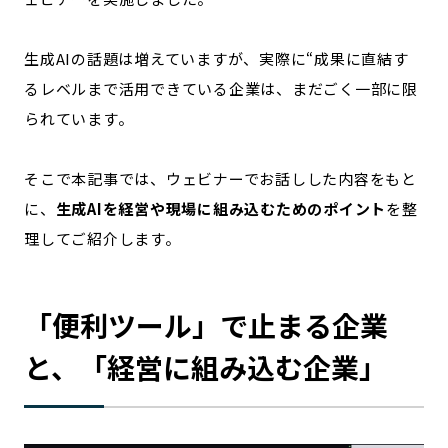
宮崎エリア
鹿児島エリア
沖縄エリア
生成AIの話題は増えていますが、
実際に“成果に直結す
るレベルまで活用できている企業は、まだごく一部に限
られています。
カテゴリから探す
特集コンテンツ
地域を代表する 企業100選
そこで本記事では、ウェビナーでお話しした内容をもと
プレスリリース
行政連携記事
に、
生成AIを経営や現場に組み込むためのポイント
を整
MILCプロジェクト
選出企業特別対談
理してご紹介します。
Localist
SDGsの先駆者
イベント
飲食店
「便利ツール」で止まる企業
地域豆知識
ニッポンの百選大全集
Sporkle
と、「経営に組み込む企業」
「人」から探す