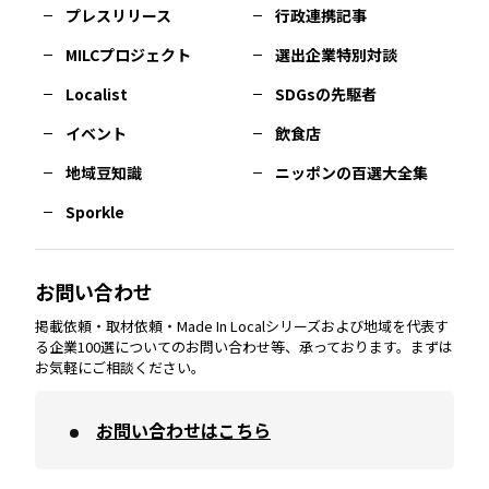
プレスリリース
行政連携記事
MILCプロジェクト
選出企業特別対談
長崎
エリア
広島
エリア
堺・泉州
エリア
岐阜
エリア
多摩
エリア
Localist
SDGsの先駆者
イベント
飲食店
熊本
エリア
山口
エリア
河内
エリア
静岡
エリア
神奈川
エリア
地域豆知識
ニッポンの百選大全集
Sporkle
大分
エリア
徳島
エリア
兵庫
エリア
愛知
エリア
山梨
エリア
お問い合わせ
掲載依頼・取材依頼・Made In Localシリーズおよび地域を代表す
宮崎
エリア
香川
エリア
奈良
エリア
三重
エリア
る企業100選についてのお問い合わせ等、承っております。まずは
お気軽にご相談ください。
お問い合わせはこちら
鹿児島
エリア
愛媛
エリア
和歌山
エリア