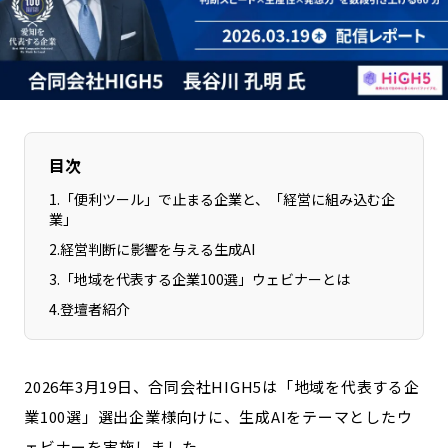
長野エリア
岐阜エリア
静岡エリア
愛知エリア
三重エリア
滋賀エリア
京都エリア
大阪市エリア
北摂エリア
堺・泉州エリア
目次
河内エリア
兵庫エリア
1
.
「便利ツール」で止まる企業と、「経営に組み込む企
奈良エリア
和歌山エリア
業」
鳥取エリア
島根エリア
2
.
経営判断に影響を与える生成AI
岡山エリア
広島エリア
3
.
「地域を代表する企業100選」ウェビナーとは
山口エリア
徳島エリア
4
.
登壇者紹介
香川エリア
愛媛エリア
高知エリア
福岡エリア
2026年3月19日、合同会社HIGH5は「地域を代表する企
佐賀エリア
長崎エリア
業100選」選出企業様向けに、生成AIをテーマとしたウ
熊本エリア
大分エリア
ェビナーを実施しました。