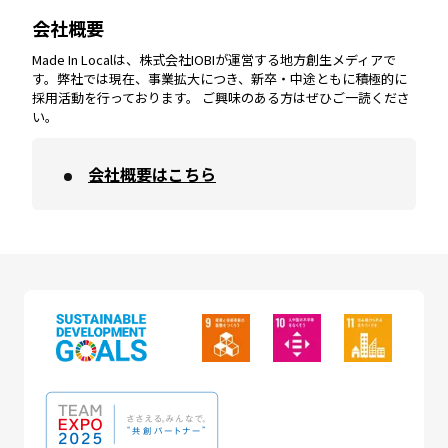
会社概要
沖縄
エリア
高知
エリア
Made In Localは、株式会社IOBIが運営する地方創生メディアで
す。弊社では現在、事業拡大につき、新卒・中途ともに積極的に
採用活動を行っております。 ご興味のある方はぜひご一読くださ
い。
会社概要はこちら