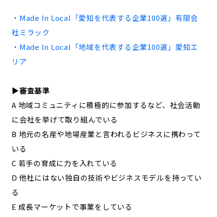
記事ライター
アンバサダー
・Made In Local「
愛知
を代表する企業100選」
有限会
社ミラック
お問い合わせ
会社概要
・Made In Local「地域を代表する企業100選」
愛知
エ
リア
▶︎審査基準
A 地域コミュニティに積極的に参加するなど、社会活動
に会社を挙げて取り組んでいる
B 地元の名産や地場産業と言われるビジネスに携わって
いる
C 若手の育成に力を入れている
D 他社にはない独自の技術やビジネスモデルを持ってい
る
E 成長マーケットで事業をしている