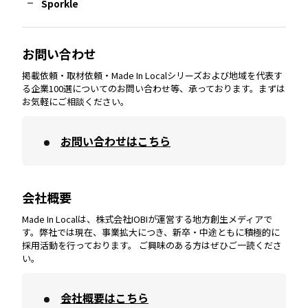
Sporkle
大分
エリア
徳島
エリア
兵庫
エリア
愛知
エリア
山梨
エリア
お問い合わせ
掲載依頼・取材依頼・Made In Localシリーズおよび地域を代表す
宮崎
エリア
香川
エリア
奈良
エリア
三重
エリア
る企業100選についてのお問い合わせ等、承っております。まずは
お気軽にご相談ください。
お問い合わせはこちら
鹿児島
エリア
愛媛
エリア
和歌山
エリア
会社概要
沖縄
エリア
高知
エリア
Made In Localは、株式会社IOBIが運営する地方創生メディアで
す。弊社では現在、事業拡大につき、新卒・中途ともに積極的に
採用活動を行っております。 ご興味のある方はぜひご一読くださ
い。
会社概要はこちら