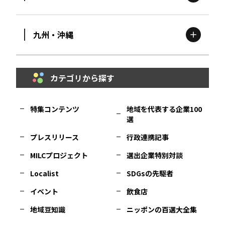
滋賀
エリア
富山
エリア
群馬
エリア
宮城
エリア
九州・沖縄
鳥取
エリア
京都
エリア
石川
エリア
埼玉
エリア
秋田
エリア
カテゴリから探す
福岡
エリア
島根
エリア
大阪市
エリア
福井
エリア
千葉
エリア
山形
エリア
特集コンテンツ
地域を代表する企業100
選
佐賀
エリア
岡山
エリア
北摂
エリア
長野
エリア
東京23区
エリア
福島
エリア
プレスリリース
行政連携記事
MILCプロジェクト
選出企業特別対談
長崎
エリア
広島
エリア
堺・泉州
エリア
岐阜
エリア
多摩
エリア
Localist
SDGsの先駆者
イベント
飲食店
熊本
エリア
山口
エリア
河内
エリア
静岡
エリア
神奈川
エリア
地域豆知識
ニッポンの百選大全集