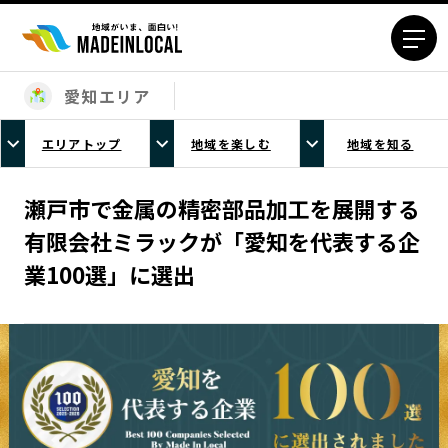
愛知エリア
エリアから探す
エリアトップ
地域を楽しむ
地域を知る
北海道エリア
青森エリア
岩手エリア
宮城エリア
瀬戸市で金属の精密部品加工を展開する
秋田エリア
山形エリア
有限会社ミラックが「愛知を代表する企
福島エリア
茨城エリア
業100選」に選出
栃木エリア
群馬エリア
埼玉エリア
千葉エリア
東京23区エリア
多摩エリア
神奈川エリア
新潟エリア
富山エリア
石川エリア
福井エリア
山梨エリア