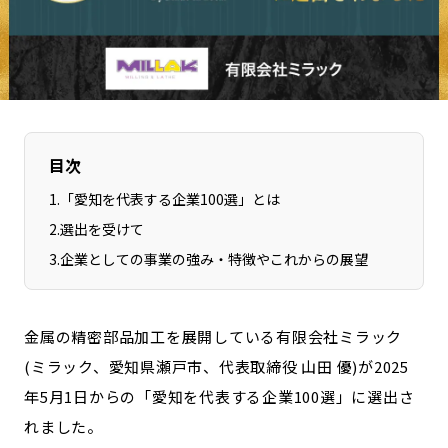
長野エリア
岐阜エリア
静岡エリア
愛知エリア
三重エリア
滋賀エリア
京都エリア
大阪市エリア
北摂エリア
堺・泉州エリア
目次
河内エリア
兵庫エリア
1
.
「愛知を代表する企業100選」とは
奈良エリア
和歌山エリア
2
.
選出を受けて
鳥取エリア
島根エリア
3
.
企業としての事業の強み・特徴やこれからの展望
岡山エリア
広島エリア
山口エリア
徳島エリア
金属の精密部品加工を展開している有限会社ミラック
香川エリア
愛媛エリア
(ミラック、愛知県瀬戸市、代表取締役 山田 優)が2025
高知エリア
福岡エリア
年5月1日からの「愛知を代表する企業100選」に選出さ
佐賀エリア
長崎エリア
れました。
熊本エリア
大分エリア