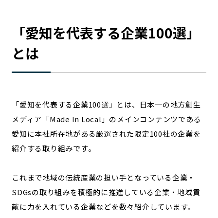
宮崎エリア
鹿児島エリア
沖縄エリア
「
愛知
を代表する企業100選」
とは
カテゴリから探す
特集コンテンツ
地域を代表する 企業100選
プレスリリース
行政連携記事
「
愛知
を代表する企業100選」とは、日本一の地方創生
MILCプロジェクト
選出企業特別対談
メディア「Made In Local」のメインコンテンツである
Localist
SDGsの先駆者
愛知
に本社所在地がある厳選された限定100社の企業を
イベント
飲食店
紹介する取り組みです。
地域豆知識
ニッポンの百選大全集
Sporkle
これまで地域の伝統産業の担い手となっている企業・
SDGsの取り組みを積極的に推進している企業・地域貢
献に力を入れている企業などを数々紹介しています。
「人」から探す