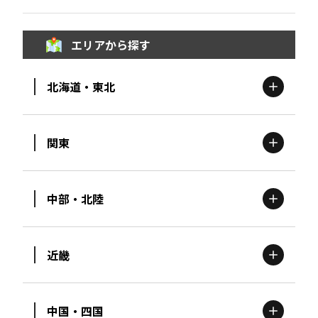
エリアから探す
北海道・東北
関東
北海道
エリア
中部・北陸
茨城
エリア
青森
エリア
近畿
新潟
エリア
栃木
エリア
岩手
エリア
中国・四国