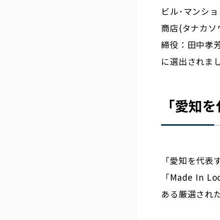
ニッポンの百選大全集
群馬
ビル･マンシ
商店(タナカ
Sporkle
埼玉
締役：田中孝芳
に選出されま
千葉
東京23区
「
愛知
を
多摩地域
神奈川
「
愛知
を代表
「Made In
新潟
ある厳選された
富山