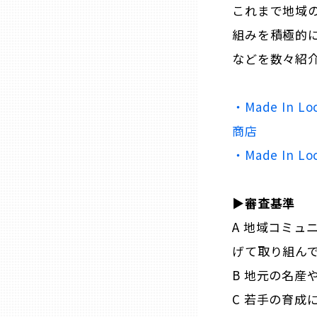
これまで地域の
組みを積極的
石川
などを数々紹
福井
・Made In Lo
商店
山梨
・Made In 
長野
▶︎審査基準
岐阜
A 地域コミュ
げて取り組ん
静岡
B 地元の名産
C 若手の育成
愛知