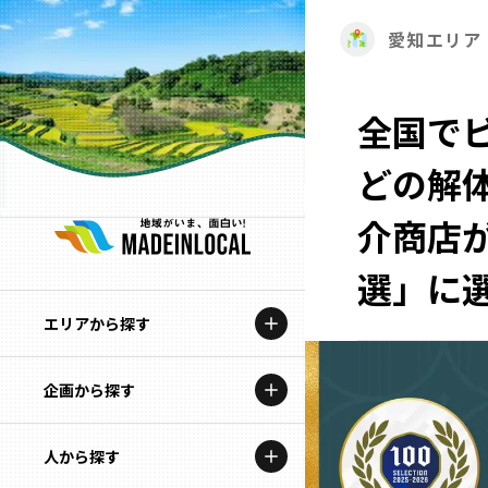
愛知エリア
全国で
どの解
介商店が
選」に
エリアから探す
企画から探す
北海道
特集コンテンツ
人から探す
青森