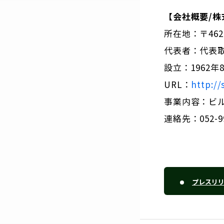
【会社概要/
熊本
所在地：〒46
代表者：代表取
大分
設立：1962年
URL：
http://
宮崎
事業内容：ビ
連絡先：052-99
鹿児島
沖縄
プレスリ