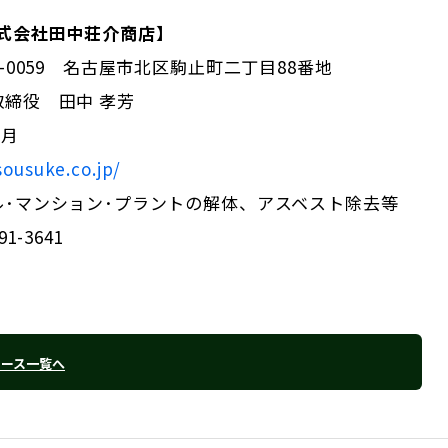
株式会社田中荘介商店】
2-0059 名古屋市北区駒止町二丁目88番地
締役 田中 孝芳
8月
sousuke.co.jp/
ル･マンション･プラントの解体、アスベスト除去等
1-3641
リース一覧へ