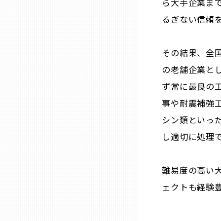
ら大手企業ま
山口
るぎない信頼
徳島
その結果、全
香川
の老舗企業と
ず常に最良の
愛媛
事や耐震補強
シン類といっ
高知
し適切に処理
福岡
難易度の高い
ェクトも経験
佐賀
長崎