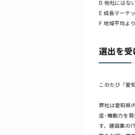
D 他社には
E 成長マーケ
三重
F 地域平均よ
滋賀
選出を受
京都
大阪市
このたび「愛知
北摂
弊社は愛知県
堺・泉州
造･機動力を
河内
す。建設業のI