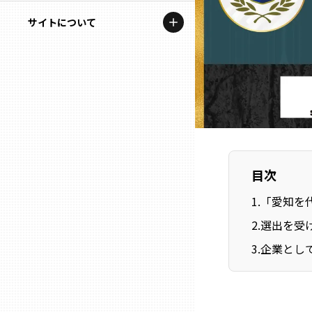
地域を代表する企業100選
記事ライター
サイトについて
岩手
プレスリリース
アンバサダー
私たちの理念
宮城
行政連携記事
お問い合わせ
MILCプロジェクト
秋田
運営会社情報
選出企業特別対談
山形
Localist
目次
SDGsの先駆者
福島
1
.
「愛知を代
2
.
選出を受
イベント
茨城
3
.
企業とし
飲食店
栃木
地域豆知識