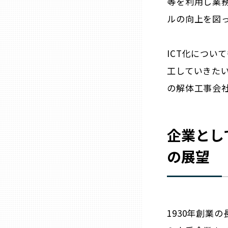
等を利用し業
兵庫
ルの向上を図
奈良
ICT化につい
工していきた
和歌山
の解体工事会
鳥取
企業とし
島根
の展望
岡山
広島
1930年創業