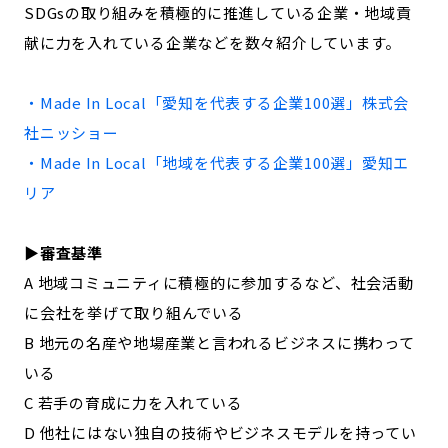
SDGsの取り組みを積極的に推進している企業・地域貢
記事ライター
アンバサダー
献に力を入れている企業などを数々紹介しています。
お問い合わせ
会社概要
・Made In Local「
愛知
を代表する企業100選」
株式会
社ニッショー
・Made In Local「地域を代表する企業100選」
愛知
エ
リア
▶︎審査基準
A 地域コミュニティに積極的に参加するなど、社会活動
に会社を挙げて取り組んでいる
B 地元の名産や地場産業と言われるビジネスに携わって
いる
C 若手の育成に力を入れている
D 他社にはない独自の技術やビジネスモデルを持ってい