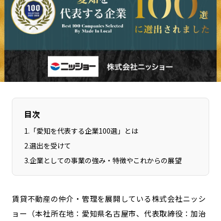
長野エリア
岐阜エリア
静岡エリア
愛知エリア
三重エリア
滋賀エリア
京都エリア
大阪市エリア
北摂エリア
堺・泉州エリア
河内エリア
兵庫エリア
奈良エリア
和歌山エリア
目次
鳥取エリア
島根エリア
1
.
「愛知を代表する企業100選」とは
岡山エリア
広島エリア
2
.
選出を受けて
山口エリア
徳島エリア
3
.
企業としての事業の強み・特徴やこれからの展望
香川エリア
愛媛エリア
高知エリア
福岡エリア
佐賀エリア
長崎エリア
賃貸不動産の仲介・管理を展開している株式会社ニッシ
熊本エリア
大分エリア
ョー（本社所在地：愛知県名古屋市、代表取締役：加治