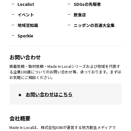
長崎
エリア
広島
エリア
堺・泉州
エリア
岐阜
エリア
多摩
エリア
Localist
SDGsの先駆者
イベント
飲食店
熊本
エリア
山口
エリア
河内
エリア
静岡
エリア
神奈川
エリア
地域豆知識
ニッポンの百選大全集
Sporkle
大分
エリア
徳島
エリア
兵庫
エリア
愛知
エリア
山梨
エリア
お問い合わせ
掲載依頼・取材依頼・Made In Localシリーズおよび地域を代表す
宮崎
エリア
香川
エリア
奈良
エリア
三重
エリア
る企業100選についてのお問い合わせ等、承っております。まずは
お気軽にご相談ください。
お問い合わせはこちら
鹿児島
エリア
愛媛
エリア
和歌山
エリア
会社概要
沖縄
エリア
高知
エリア
Made In Localは、株式会社IOBIが運営する地方創生メディアで