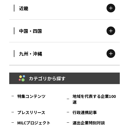
近畿
新潟
エリア
栃木
エリア
岩手
エリア
中国・四国
滋賀
エリア
富山
エリア
群馬
エリア
宮城
エリア
九州・沖縄
鳥取
エリア
京都
エリア
石川
エリア
埼玉
エリア
秋田
エリア
カテゴリから探す
福岡
エリア
島根
エリア
大阪市
エリア
福井
エリア
千葉
エリア
山形
エリア
特集コンテンツ
地域を代表する企業100
選
佐賀
エリア
岡山
エリア
北摂
エリア
長野
エリア
東京23区
エリア
福島
エリア
プレスリリース
行政連携記事
MILCプロジェクト
選出企業特別対談