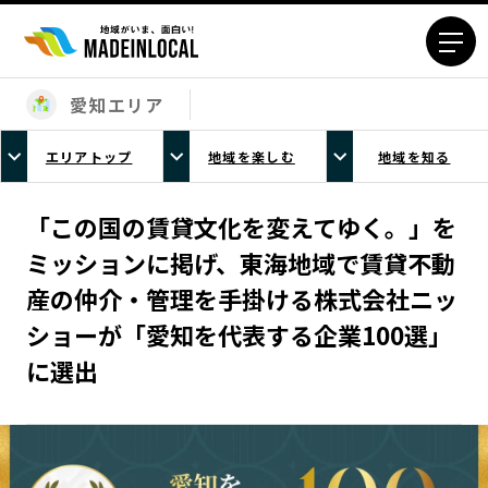
愛知エリア
エリアから探す
エリアトップ
地域を楽しむ
地域を知る
北海道エリア
青森エリア
岩手エリア
宮城エリア
「この国の賃貸文化を変えてゆく。」を
秋田エリア
山形エリア
ミッションに掲げ、東海地域で賃貸不動
福島エリア
茨城エリア
産の仲介・管理を手掛ける株式会社ニッ
栃木エリア
群馬エリア
ショーが「愛知を代表する企業100選」
埼玉エリア
千葉エリア
に選出
東京23区エリア
多摩エリア
神奈川エリア
新潟エリア
富山エリア
石川エリア
福井エリア
山梨エリア