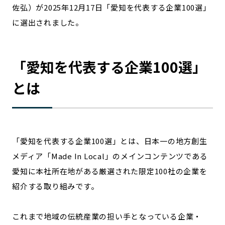
宮崎エリア
鹿児島エリア
佐弘）が2025年12月17日「愛知を代表する企業100選」
沖縄エリア
に選出されました。
カテゴリから探す
「
愛知
を代表する企業100選」
とは
特集コンテンツ
地域を代表する 企業100選
プレスリリース
行政連携記事
MILCプロジェクト
選出企業特別対談
Localist
SDGsの先駆者
「
愛知
を代表する企業100選」とは、日本一の地方創生
イベント
飲食店
メディア「Made In Local」のメインコンテンツである
地域豆知識
ニッポンの百選大全集
愛知
に本社所在地がある厳選された限定100社の企業を
Sporkle
紹介する取り組みです。
これまで地域の伝統産業の担い手となっている企業・
「人」から探す