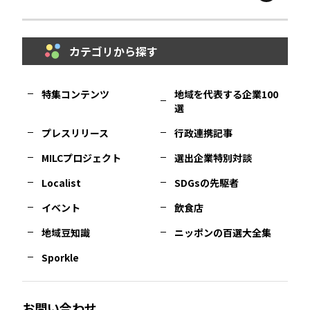
鳥取
エリア
京都
エリア
石川
エリア
埼玉
エリア
秋田
エリア
カテゴリから探す
福岡
エリア
島根
エリア
大阪市
エリア
福井
エリア
千葉
エリア
山形
エリア
特集コンテンツ
地域を代表する企業100
選
佐賀
エリア
岡山
エリア
北摂
エリア
長野
エリア
東京23区
エリア
福島
エリア
プレスリリース
行政連携記事
MILCプロジェクト
選出企業特別対談
長崎
エリア
広島
エリア
堺・泉州
エリア
岐阜
エリア
多摩
エリア
Localist
SDGsの先駆者
イベント
飲食店
熊本
エリア
山口
エリア
河内
エリア
静岡
エリア
神奈川
エリア
地域豆知識
ニッポンの百選大全集
Sporkle
大分
エリア
徳島
エリア
兵庫
エリア
愛知
エリア
山梨
エリア
お問い合わせ