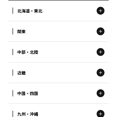
北海道・東北
関東
北海道
エリア
中部・北陸
茨城
エリア
青森
エリア
近畿
新潟
エリア
栃木
エリア
岩手
エリア
中国・四国
滋賀
エリア
富山
エリア
群馬
エリア
宮城
エリア
九州・沖縄