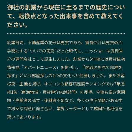
御社の
創業から現在に至るまでの歴史
につい
記事ライター
アンバサダー
て、転換点となった出来事を含めて教えてく
ださい。
お問い合わせ
会社概要
創業当時、不動産業の花形は売買であり、賃貸仲介は売買の片
手間にする“ついでの商売”だった時代に、ニッショーは賃貸仲
介の専門会社として誕生しました。創業から5年後には賃貸住宅
情報誌「アパートニュース」を創刊し、「間取図を見て部屋を
探す」という部屋探しの1つの文化へと発展しました。またお客
様第一主義を掲げ、オリコンの顧客満足度ランキングでは7年連
続1位（東海地域・賃貸仲介店舗部門）を獲得。今後も空き家問
題・高齢者の孤立・後継者不足など、多くの住宅問題がある中
で様々な問題に向き合い、業界リーダーとして確固たる地位を
築いてまいります。