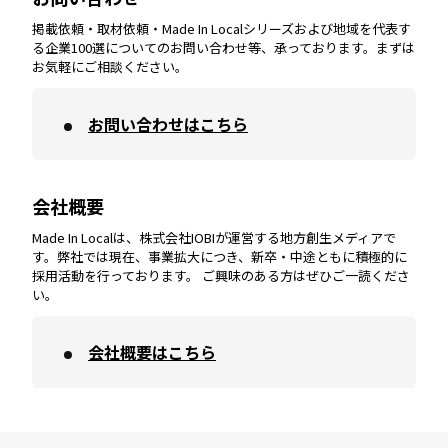
掲載依頼・取材依頼・Made In Localシリーズおよび地域を代表す
宮崎
エリア
香川
エリア
奈良
エリア
三重
エリア
る企業100選についてのお問い合わせ等、承っております。まずは
お気軽にご相談ください。
お問い合わせはこちら
鹿児島
エリア
愛媛
エリア
和歌山
エリア
会社概要
沖縄
エリア
高知
エリア
Made In Localは、株式会社IOBIが運営する地方創生メディアで
す。弊社では現在、事業拡大につき、新卒・中途ともに積極的に
採用活動を行っております。 ご興味のある方はぜひご一読くださ
い。
会社概要はこちら