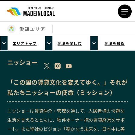
愛知エリア
エリアから探す
エリアトップ
地域を楽しむ
地域を知る
北海道エリア
青森エリア
岩手エリア
宮城エリア
ニッショー
秋田エリア
山形エリア
福島エリア
茨城エリア
「この国の賃貸文化を変えてゆく。」それが
栃木エリア
群馬エリア
私たちニッショーの使命（ミッション）
埼玉エリア
千葉エリア
東京23区エリア
多摩エリア
ニッショーは賃貸仲介・管理を通して、入居者様の快適な
神奈川エリア
新潟エリア
生活を支えるとともに、物件オーナー様の賃貸経営をサポ
富山エリア
石川エリア
ート。また弊社のビジョン「夢かなう未来を、日本中に善
福井エリア
山梨エリア