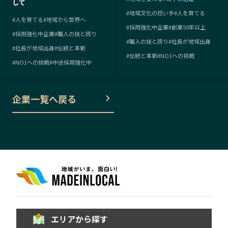
して
#
地域文化の担い手
#
人を育てる
#
人を育てる
#
地域から世界へ
#
採用強化中企業
#
創業50年以上
#
採用強化中企業
#
職人の技と誇り
#
職人の技と誇り
#
社長が地域出身
#
社長が地域出身
#
伝統と革新
#
伝統と革新
#
NO1への挑戦
#
NO1への挑戦
#
中途採用強化中
企業一覧へ戻る
エリアから探す