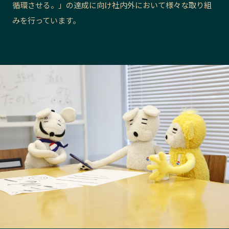
循環させる。」の達成に向け社内外において様々な取り組
長野エリア
岐阜エリア
みを行っています。
静岡エリア
愛知エリア
三重エリア
滋賀エリア
京都エリア
大阪市エリア
北摂エリア
堺・泉州エリア
河内エリア
兵庫エリア
奈良エリア
和歌山エリア
鳥取エリア
島根エリア
岡山エリア
広島エリア
山口エリア
徳島エリア
香川エリア
愛媛エリア
高知エリア
福岡エリア
佐賀エリア
長崎エリア
熊本エリア
大分エリア