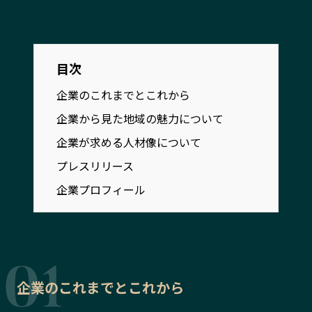
宮崎エリア
鹿児島エリア
沖縄エリア
目次
カテゴリから探す
企業のこれまでとこれから
企業から見た地域の魅力について
特集コンテンツ
地域を代表する 企業100選
プレスリリース
行政連携記事
企業が求める人材像について
MILCプロジェクト
選出企業特別対談
プレスリリース
Localist
SDGsの先駆者
企業プロフィール
イベント
飲食店
地域豆知識
ニッポンの百選大全集
Sporkle
企業のこれまでとこれから
「人」から探す