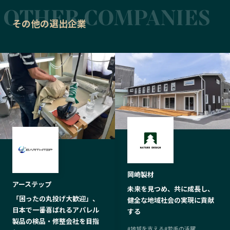
その他の選出企業
岡崎製材
アーステップ
未来を見つめ、共に成長し、
「困ったの丸投げ大歓迎」、
健全な地域社会の実現に貢献
日本で一番喜ばれるアパレル
する
製品の検品・修整会社を目指
#
地域を支える
#
若手の活躍