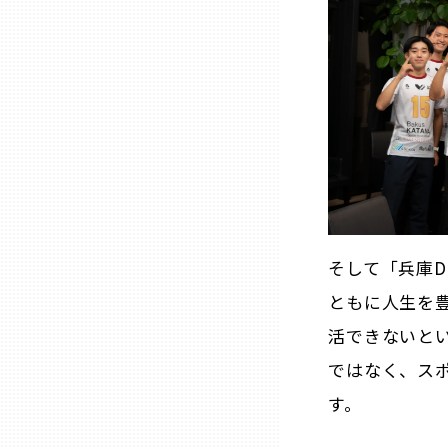
三重
滋賀
京都
大阪市
そして「兵庫D
北摂
ともに人生を
活できないと
堺・泉州
ではなく、ス
す。
河内