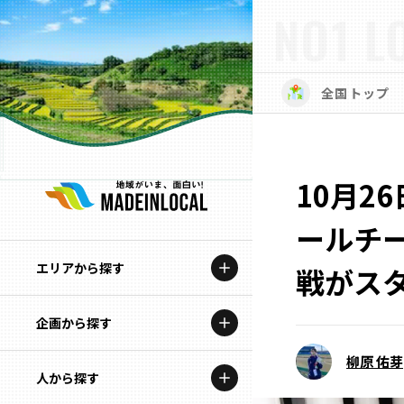
NO1 L
全国トップ
10月2
ールチー
エリアから探す
戦がス
企画から探す
北海道
柳原 佑芽
特集コンテンツ
人から探す
青森