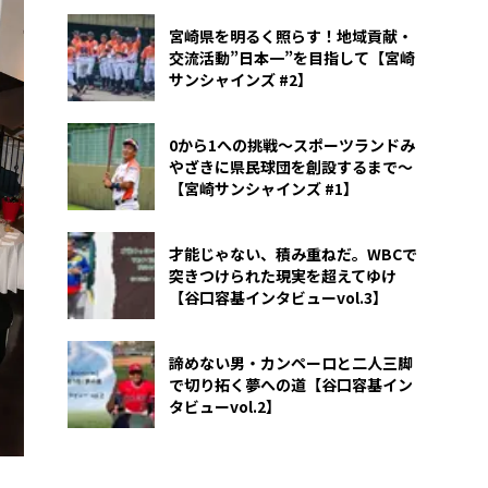
宮崎県を明るく照らす！地域貢献・
交流活動”日本一”を目指して【宮崎
サンシャインズ #2】
0から1への挑戦〜スポーツランドみ
やざきに県民球団を創設するまで〜
【宮崎サンシャインズ #1】
才能じゃない、積み重ねだ。WBCで
突きつけられた現実を超えてゆけ
【谷口容基インタビューvol.3】
諦めない男・カンペーロと二人三脚
で切り拓く夢への道【谷口容基イン
タビューvol.2】