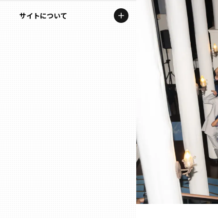
地域を代表する企業100選
記事ライター
サイトについて
岩手
プレスリリース
アンバサダー
私たちの理念
宮城
行政連携記事
お問い合わせ
MILCプロジェクト
秋田
運営会社情報
選出企業特別対談
山形
Localist
SDGsの先駆者
福島
イベント
茨城
飲食店
栃木
地域豆知識