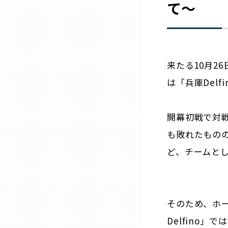
て〜
山口
徳島
来たる10月2
香川
は「兵庫Del
愛媛
開幕初戦で対
高知
も敗れたもの
ど、チームと
福岡
佐賀
そのため、ホ
Delfino
長崎