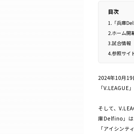
ニッポンの百選大全集
群馬
目次
Sporkle
1
.
「兵庫Del
埼玉
2
.
ホーム開
千葉
3
.
試合情報
4
.
参照サイ
東京23区
2024年10
多摩地域
「V.LEAG
神奈川
そして、V.L
新潟
庫Delfino
「アイシンテ
富山