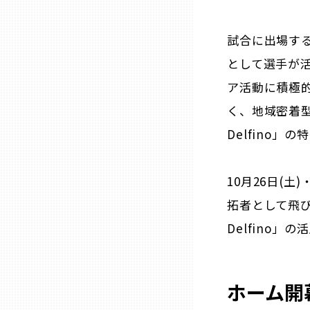
兵庫
試合に出場す
奈良
として選手が
ア活動に積極
和歌山
く、地域密着
Delfino」
鳥取
10月26日(
島根
拓者として飛
Delfino
岡山
広島
ホーム開