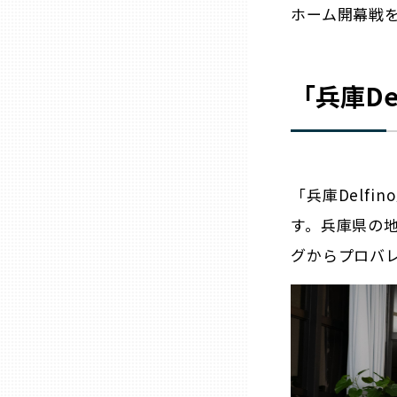
ホーム開幕戦
石川
「兵庫De
福井
山梨
「兵庫Delfi
長野
す。兵庫県の
グからプロバ
岐阜
静岡
愛知