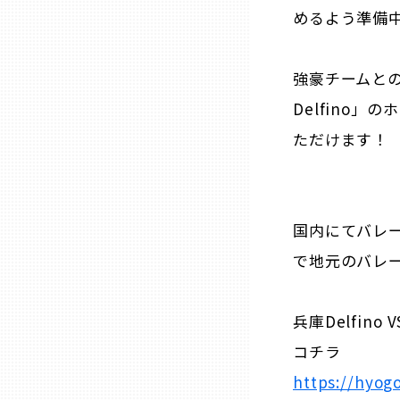
めるよう準備
熊本
強豪チームと
大分
Delfino
ただけます！
宮崎
鹿児島
国内にてバレ
で地元のバレ
沖縄
兵庫Delfin
コチラ
https://hyogo