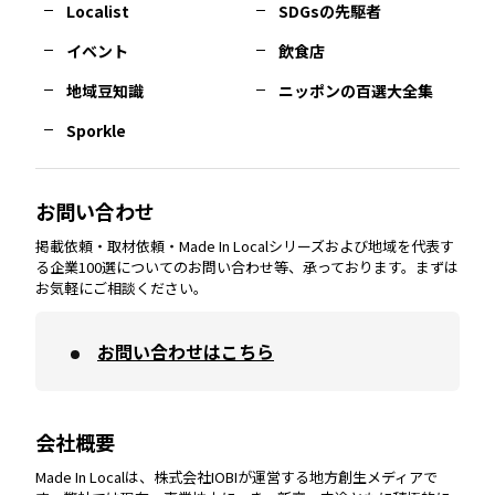
多摩
エリア
Localist
SDGsの先駆者
イベント
飲食店
熊本
エリア
山口
エリア
河内
エリア
静岡
エリア
神奈川
エリア
地域豆知識
ニッポンの百選大全集
Sporkle
大分
エリア
徳島
エリア
兵庫
エリア
愛知
エリア
山梨
エリア
お問い合わせ
掲載依頼・取材依頼・Made In Localシリーズおよび地域を代表す
宮崎
エリア
香川
エリア
奈良
エリア
三重
エリア
る企業100選についてのお問い合わせ等、承っております。まずは
お気軽にご相談ください。
お問い合わせはこちら
鹿児島
エリア
愛媛
エリア
和歌山
エリア
会社概要
沖縄
エリア
高知
エリア
Made In Localは、株式会社IOBIが運営する地方創生メディアで