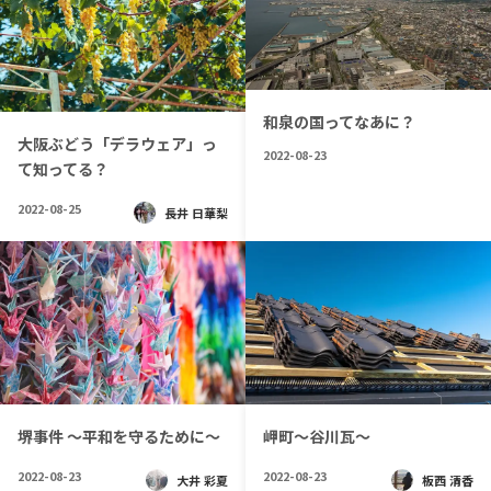
和泉の国ってなあに？
大阪ぶどう「デラウェア」っ
2022-08-23
て知ってる？
2022-08-25
長井 日華梨
堺事件 ～平和を守るために～
岬町～谷川瓦～
2022-08-23
2022-08-23
大井 彩夏
板西 清香