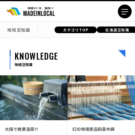
地域豆知識
カテゴリTOP
北海道豆知識
エリアから探す
北海道エリア
青森エリア
KNOWLEDGE
岩手エリア
宮城エリア
地域豆知識
秋田エリア
山形エリア
福島エリア
茨城エリア
栃木エリア
群馬エリア
埼玉エリア
千葉エリア
東京23区エリア
多摩エリア
神奈川エリア
新潟エリア
富山エリア
石川エリア
大阪で絶景温泉?!
幻の地場産品和泉木綿
福井エリア
山梨エリア