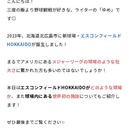
こんにちは！
記事ライター
アンバサダー
三度の飯より野球観戦が好きな、ライターの「ゆめ」で
す⚾️
お問い合わせ
会社概要
2023年、北海道北広島市に新球場・
エスコンフィールド
HOKKAIDO
が誕生しました！
まるでアメリカにある
メジャーリーグの球場のような壮
大さ
に驚かれた方も多いのではないでしょうか！
本日は
エスコンフィールドHOKKAIDOが
どのような球場
か
、また
球場内にある
世界初の施設
についてもご紹介し
ます！
ぜひ最後までご覧ください✨