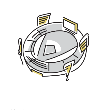
宮崎エリア
鹿児島エリア
沖縄エリア
カテゴリから探す
特集コンテンツ
地域を代表する 企業100選
プレスリリース
行政連携記事
MILCプロジェクト
選出企業特別対談
Localist
SDGsの先駆者
イベント
飲食店
地域豆知識
ニッポンの百選大全集
Sporkle
「人」から探す