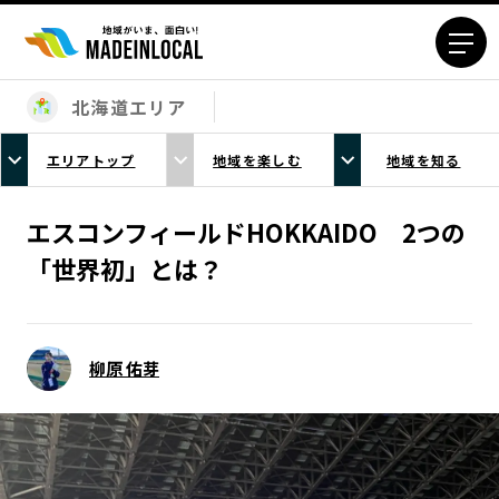
北海道エリア
エリアから探す
エリアトップ
地域を楽しむ
地域を知る
北海道エリア
青森エリア
岩手エリア
宮城エリア
エスコンフィールドHOKKAIDO 2つの
秋田エリア
山形エリア
「世界初」とは？
福島エリア
茨城エリア
栃木エリア
群馬エリア
埼玉エリア
千葉エリア
柳原 佑芽
東京23区エリア
多摩エリア
神奈川エリア
新潟エリア
富山エリア
石川エリア
福井エリア
山梨エリア