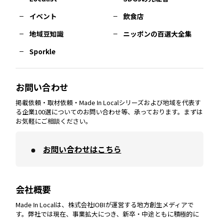
イベント
飲食店
熊本
エリア
山口
エリア
河内
エリア
静岡
エリア
神奈川
エリア
地域豆知識
ニッポンの百選大全集
Sporkle
大分
エリア
徳島
エリア
兵庫
エリア
愛知
エリア
山梨
エリア
お問い合わせ
掲載依頼・取材依頼・Made In Localシリーズおよび地域を代表す
宮崎
エリア
香川
エリア
奈良
エリア
三重
エリア
る企業100選についてのお問い合わせ等、承っております。まずは
お気軽にご相談ください。
お問い合わせはこちら
鹿児島
エリア
愛媛
エリア
和歌山
エリア
会社概要
沖縄
エリア
高知
エリア
Made In Localは、株式会社IOBIが運営する地方創生メディアで
す。弊社では現在、事業拡大につき、新卒・中途ともに積極的に