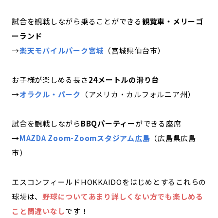
試合を観戦しながら乗ることができる
観覧車・メリーゴ
ーランド
→
楽天モバイルパーク宮城
（宮城県仙台市）
お子様が楽しめる長さ
24メートルの滑り台
→
オラクル・パーク
（アメリカ・カルフォルニア州）
試合を観戦しながら
BBQパーティー
ができる座席
→
MAZDA Zoom-Zoomスタジアム広島
（広島県広島
市）
エスコンフィールドHOKKAIDOをはじめとするこれらの
球場は、
野球についてあまり詳しくない方でも楽しめる
こと間違いなし
です！