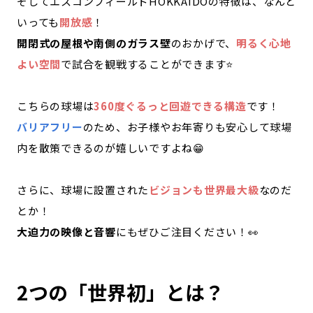
そしてエスコンフィールドHOKKAIDOの特徴は、なんと
いっても
開放感
！
開閉式の屋根や南側のガラス壁
のおかげで、
明るく心地
よい空間
で試合を観戦することができます⭐️
こちらの球場は
360度ぐるっと回遊できる構造
です！
バリアフリー
のため、お子様やお年寄りも安心して球場
内を散策できるのが嬉しいですよね😁
さらに、球場に設置された
ビジョンも世界最大級
なのだ
とか！
大迫力の映像と音響
にもぜひご注目ください！👀
2つの「世界初」とは？