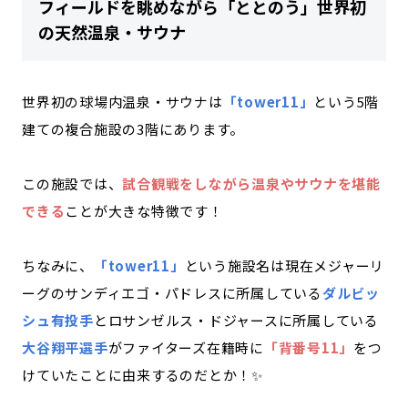
フィールドを眺めながら「ととのう」世界初
の天然温泉・サウナ
世界初の球場内温泉・サウナは
「tower11」
という5階
建ての複合施設の3階にあります。
この施設では、
試合観戦をしながら温泉やサウナを堪能
できる
ことが大きな特徴です！
ちなみに、
「tower11」
という施設名は現在メジャーリ
ーグのサンディエゴ・パドレスに所属している
ダルビッ
シュ有投手
とロサンゼルス・ドジャースに所属している
大谷翔平選手
がファイターズ在籍時に
「背番号11」
をつ
けていたことに由来するのだとか！✨