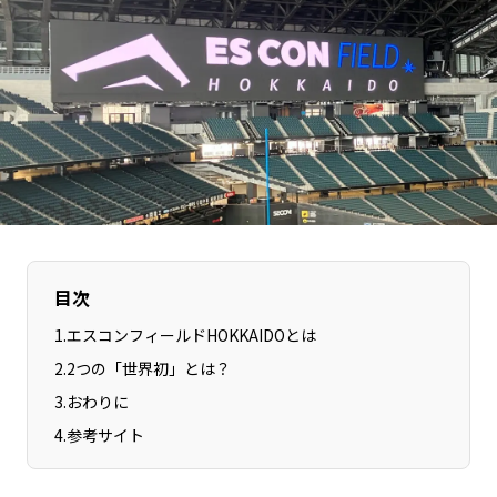
長野エリア
岐阜エリア
静岡エリア
愛知エリア
三重エリア
滋賀エリア
京都エリア
大阪市エリア
北摂エリア
堺・泉州エリア
河内エリア
兵庫エリア
奈良エリア
和歌山エリア
鳥取エリア
島根エリア
目次
岡山エリア
広島エリア
1
.
エスコンフィールドHOKKAIDOとは
山口エリア
徳島エリア
2
.
2つの「世界初」とは？
香川エリア
愛媛エリア
3
.
おわりに
高知エリア
福岡エリア
4
.
参考サイト
佐賀エリア
長崎エリア
熊本エリア
大分エリア