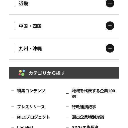
近畿
新潟
エリア
栃木
エリア
岩手
エリア
中国・四国
滋賀
エリア
富山
エリア
群馬
エリア
宮城
エリア
九州・沖縄
鳥取
エリア
京都
エリア
石川
エリア
埼玉
エリア
秋田
エリア
カテゴリから探す
福岡
エリア
島根
エリア
大阪市
エリア
福井
エリア
千葉
エリア
山形
エリア
特集コンテンツ
地域を代表する企業100
選
佐賀
エリア
岡山
エリア
北摂
エリア
長野
エリア
東京23区
エリア
福島
エリア
プレスリリース
行政連携記事
MILCプロジェクト
選出企業特別対談
長崎
エリア
広島
エリア
堺・泉州
エリア
岐阜
エリア
多摩
エリア
Localist
SDGsの先駆者