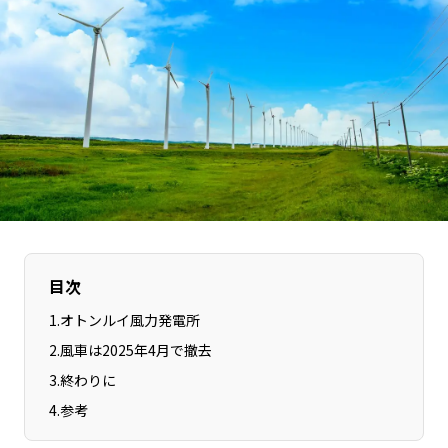
長野エリア
岐阜エリア
静岡エリア
愛知エリア
三重エリア
滋賀エリア
京都エリア
大阪市エリア
北摂エリア
堺・泉州エリア
河内エリア
兵庫エリア
奈良エリア
和歌山エリア
鳥取エリア
島根エリア
岡山エリア
広島エリア
目次
山口エリア
徳島エリア
1
.
オトンルイ風力発電所
香川エリア
愛媛エリア
2
.
風車は2025年4月で撤去
高知エリア
福岡エリア
3
.
終わりに
佐賀エリア
長崎エリア
4
.
参考
熊本エリア
大分エリア