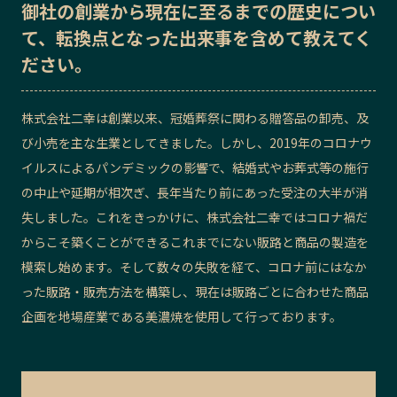
御社の
創業から現在に至るまでの歴史
につい
記事ライター
アンバサダー
て、転換点となった出来事を含めて教えてく
ださい。
お問い合わせ
会社概要
株式会社二幸
は創業以来、冠婚葬祭に関わる贈答品の卸売、及
び小売を主な生業としてきました。しかし、2019年のコロナウ
イルスによるパンデミックの影響で、結婚式やお葬式等の施行
の中止や延期が相次ぎ、長年当たり前にあった受注の大半が消
失しました。これをきっかけに、
株式会社二幸
ではコロナ禍だ
からこそ築くことができるこれまでにない販路と商品の製造を
模索し始めます。そして数々の失敗を経て、コロナ前にはなか
った販路・販売方法を構築し、現在は販路ごとに合わせた商品
企画を地場産業である美濃焼を使用して行っております。