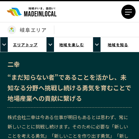
岐阜エリア
エリアから探す
エリアトップ
地域を楽しむ
地域を知る
北海道エリア
青森エリア
岩手エリア
宮城エリア
二幸
秋田エリア
山形エリア
“まだ知らない者”であることを活かし、未
福島エリア
茨城エリア
知なる分野へ挑戦し続ける勇気を育むことで
栃木エリア
群馬エリア
地場産業への貢献に繋げる
埼玉エリア
千葉エリア
東京23区エリア
多摩エリア
株式会社二幸は今ある仕事が明日もあるとは思わず、常に
神奈川エリア
新潟エリア
新しいことに挑戦し続けます。そのために必要な「新しい
富山エリア
石川エリア
ことを考える勇気」「新しいことを作り出す勇気」「新し
福井エリア
山梨エリア