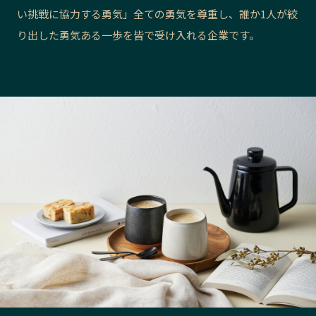
い挑戦に協力する勇気」全ての勇気を尊重し、誰か1人が絞
長野エリア
岐阜エリア
り出した勇気ある一歩を皆で受け入れる企業です。
静岡エリア
愛知エリア
三重エリア
滋賀エリア
京都エリア
大阪市エリア
北摂エリア
堺・泉州エリア
河内エリア
兵庫エリア
奈良エリア
和歌山エリア
鳥取エリア
島根エリア
岡山エリア
広島エリア
山口エリア
徳島エリア
香川エリア
愛媛エリア
高知エリア
福岡エリア
佐賀エリア
長崎エリア
熊本エリア
大分エリア