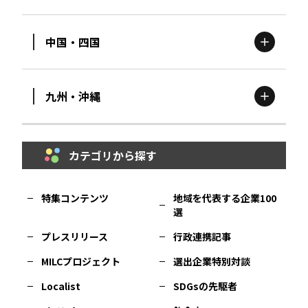
新潟
エリア
栃木
エリア
岩手
エリア
中国・四国
滋賀
エリア
富山
エリア
群馬
エリア
宮城
エリア
九州・沖縄
鳥取
エリア
京都
エリア
石川
エリア
埼玉
エリア
秋田
エリア
カテゴリから探す
福岡
エリア
島根
エリア
大阪市
エリア
福井
エリア
千葉
エリア
山形
エリア
特集コンテンツ
地域を代表する企業100
選
佐賀
エリア
岡山
エリア
北摂
エリア
長野
エリア
東京23区
エリア
福島
エリア
プレスリリース
行政連携記事
MILCプロジェクト
選出企業特別対談
長崎
エリア
広島
エリア
堺・泉州
エリア
岐阜
エリア
多摩
エリア
Localist
SDGsの先駆者