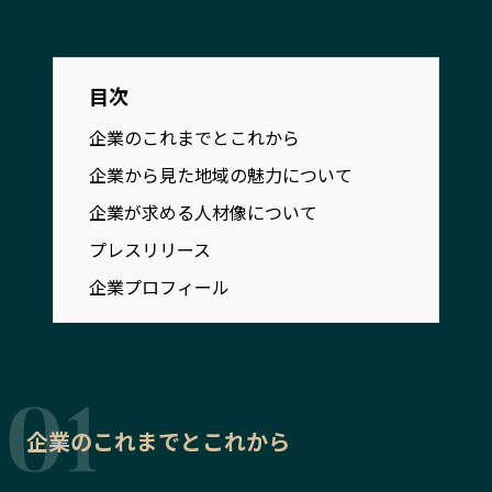
宮崎エリア
鹿児島エリア
沖縄エリア
目次
カテゴリから探す
企業のこれまでとこれから
企業から見た地域の魅力について
特集コンテンツ
地域を代表する 企業100選
企業が求める人材像について
プレスリリース
行政連携記事
プレスリリース
MILCプロジェクト
選出企業特別対談
企業プロフィール
Localist
SDGsの先駆者
イベント
飲食店
地域豆知識
ニッポンの百選大全集
Sporkle
企業のこれまでとこれから
「人」から探す