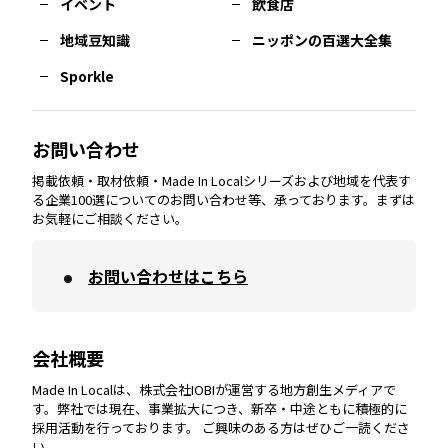
イベント
飲食店
熊本
エリア
山口
エリア
河内
エリア
静岡
エリア
神奈川
エリア
地域豆知識
ニッポンの百選大全集
Sporkle
大分
エリア
徳島
エリア
兵庫
エリア
愛知
エリア
山梨
エリア
お問い合わせ
掲載依頼・取材依頼・Made In Localシリーズおよび地域を代表す
宮崎
エリア
香川
エリア
奈良
エリア
三重
エリア
る企業100選についてのお問い合わせ等、承っております。まずは
お気軽にご相談ください。
お問い合わせはこちら
鹿児島
エリア
愛媛
エリア
和歌山
エリア
会社概要
沖縄
エリア
高知
エリア
Made In Localは、株式会社IOBIが運営する地方創生メディアで
す。弊社では現在、事業拡大につき、新卒・中途ともに積極的に
採用活動を行っております。 ご興味のある方はぜひご一読くださ
い。