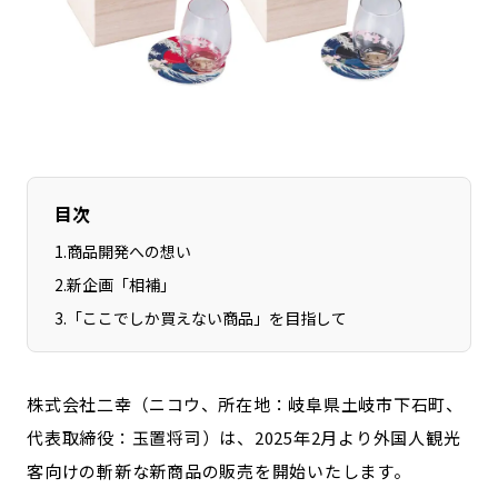
長野エリア
岐阜エリア
静岡エリア
愛知エリア
三重エリア
滋賀エリア
京都エリア
大阪市エリア
北摂エリア
堺・泉州エリア
河内エリア
兵庫エリア
目次
奈良エリア
和歌山エリア
1
.
商品開発への想い
鳥取エリア
島根エリア
2
.
新企画「相補」
岡山エリア
広島エリア
3
.
「ここでしか買えない商品」を目指して
山口エリア
徳島エリア
香川エリア
愛媛エリア
株式会社二幸（ニコウ、所在地：岐阜県土岐市下石町、
高知エリア
福岡エリア
代表取締役：玉置将司）は、2025年2月より外国人観光
佐賀エリア
長崎エリア
客向けの斬新な新商品の販売を開始いたします。
熊本エリア
大分エリア