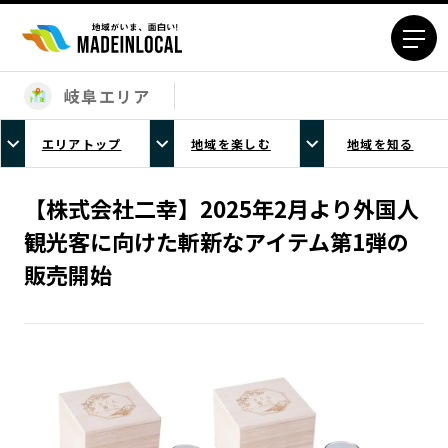
岐阜エリア
エリアから探す
エリアトップ
地域を楽しむ
地域を知る
北海道エリア
青森エリア
岩手エリア
宮城エリア
【株式会社二幸】2025年2月より外国人
秋田エリア
山形エリア
観光客に向けた斬新なアイテム第1弾の
福島エリア
茨城エリア
販売開始
栃木エリア
群馬エリア
埼玉エリア
千葉エリア
東京23区エリア
多摩エリア
神奈川エリア
新潟エリア
富山エリア
石川エリア
福井エリア
山梨エリア