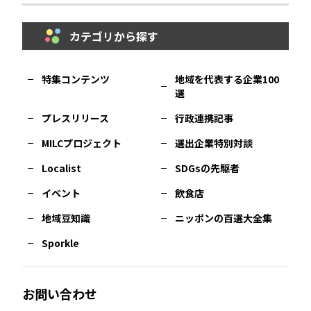
カテゴリから探す
福岡
エリア
島根
エリア
大阪市
エリア
福井
エリア
千葉
エリア
山形
エリア
特集コンテンツ
地域を代表する企業100
選
佐賀
エリア
岡山
エリア
北摂
エリア
長野
エリア
東京23区
エリア
福島
エリア
プレスリリース
行政連携記事
MILCプロジェクト
選出企業特別対談
長崎
エリア
広島
エリア
堺・泉州
エリア
岐阜
エリア
多摩
エリア
Localist
SDGsの先駆者
イベント
飲食店
熊本
エリア
山口
エリア
河内
エリア
静岡
エリア
神奈川
エリア
地域豆知識
ニッポンの百選大全集
Sporkle
大分
エリア
徳島
エリア
兵庫
エリア
愛知
エリア
山梨
エリア
お問い合わせ