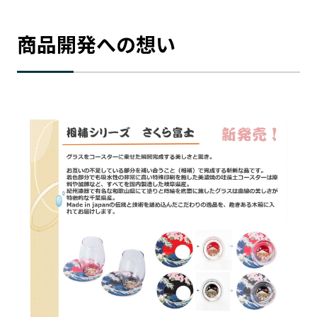
宮崎エリア
鹿児島エリア
沖縄エリア
商品開発への想い
カテゴリから探す
特集コンテンツ
地域を代表する 企業100選
プレスリリース
行政連携記事
MILCプロジェクト
選出企業特別対談
Localist
SDGsの先駆者
イベント
飲食店
地域豆知識
ニッポンの百選大全集
Sporkle
「人」から探す