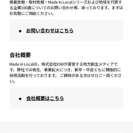
掲載依頼・取材依頼・Made In Localシリーズおよび地域を代表す
宮崎
エリア
香川
エリア
奈良
エリア
三重
エリア
る企業100選についてのお問い合わせ等、承っております。まずは
お気軽にご相談ください。
お問い合わせはこちら
鹿児島
エリア
愛媛
エリア
和歌山
エリア
会社概要
沖縄
エリア
高知
エリア
Made In Localは、株式会社IOBIが運営する地方創生メディアで
す。弊社では現在、事業拡大につき、新卒・中途ともに積極的に
採用活動を行っております。 ご興味のある方はぜひご一読くださ
い。
会社概要はこちら