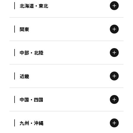
北海道・東北
関東
北海道
エリア
中部・北陸
茨城
エリア
青森
エリア
近畿
新潟
エリア
栃木
エリア
岩手
エリア
中国・四国
滋賀
エリア
富山
エリア
群馬
エリア
宮城
エリア
九州・沖縄
鳥取
エリア
京都
エリア
石川
エリア
埼玉
エリア
秋田
エリア