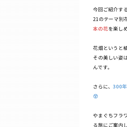
今回ご紹介す
三重
21のテーマ別
本の花
を楽し
滋賀
花畑というと
京都
その美しい姿
大阪市
んです。
北摂
さらに、
300
😲
堺・泉州
やまぐちフラ
河内
る旅にご案内し