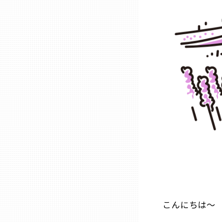
石川
福井
山梨
長野
岐阜
静岡
こんにちは～ 
愛知