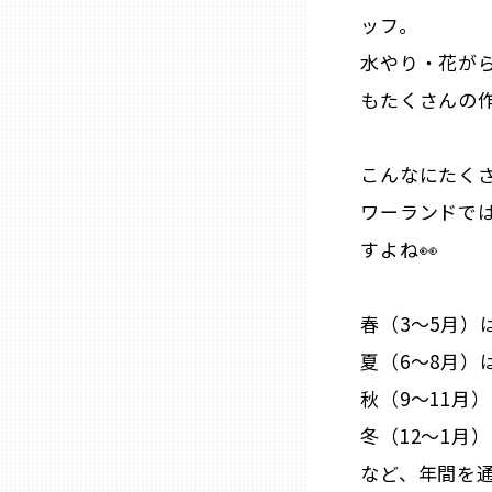
ッフ。
水やり・花が
熊本
もたくさんの
大分
こんなにたく
宮崎
ワーランドで
すよね👀
鹿児島
春（3～5月
沖縄
夏（6～8月
秋（9～11月
冬（12～1月
など、年間を