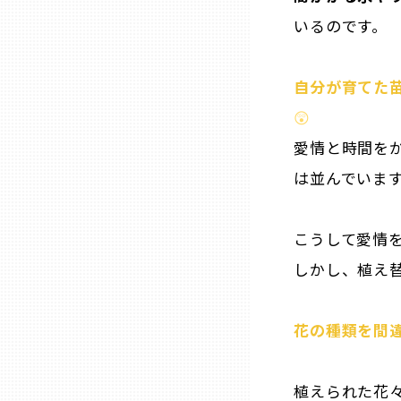
山口
いるのです。
徳島
自分が育てた
😲
香川
愛情と時間を
愛媛
は並んでいま
高知
こうして愛情
しかし、植え
福岡
花の種類を間
佐賀
植えられた花々
長崎