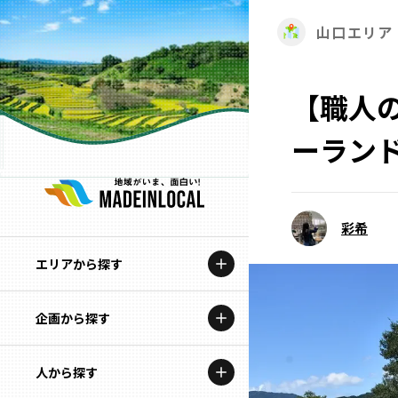
山口エリア
【職人
ーランド
彩希
エリアから探す
企画から探す
北海道
特集コンテンツ
人から探す
青森