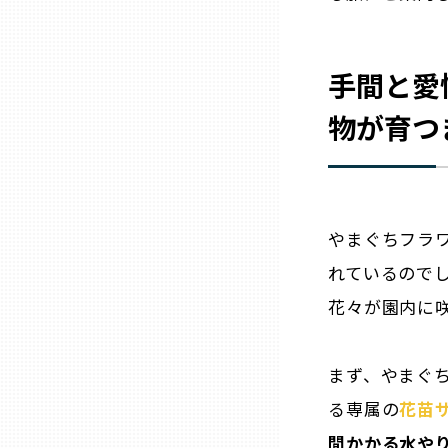
兵庫
手間と愛
奈良
物が育つ
和歌山
鳥取
やまぐちフラ
れているので
島根
花々が園内に
岡山
まず、やまぐ
広島
る専属の
花苗
間かかる水やり