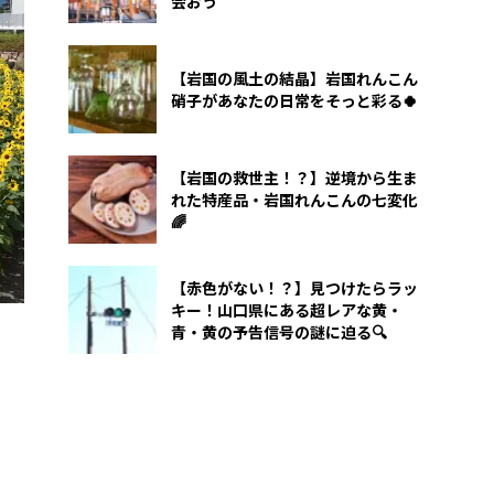
会おう
【岩国の風土の結晶】岩国れんこん
硝子があなたの日常をそっと彩る🍀
【岩国の救世主！？】逆境から生ま
れた特産品・岩国れんこんの七変化
🌈
【赤色がない！？】見つけたらラッ
キー！山口県にある超レアな黄・
青・黄の予告信号の謎に迫る🔍