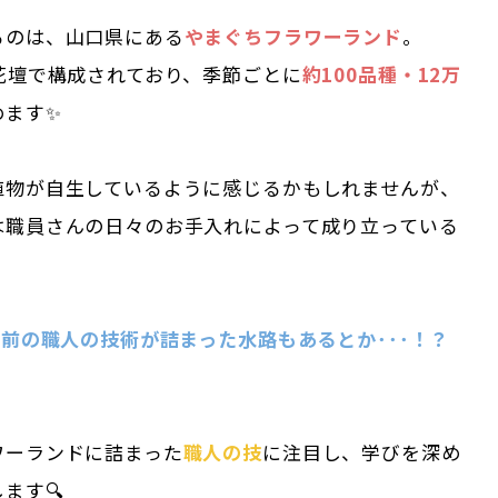
るのは、山口県にある
やまぐちフラワーランド
。
花壇で構成されており、季節ごとに
約100品種・12万
めます✨
植物が自生しているように感じるかもしれませんが、
は職員さんの日々のお手入れによって成り立っている
年前の職人の技術が詰まった水路もあるとか･･･！？
ワーランドに詰まった
職人の技
に注目し、学びを深め
ます🔍