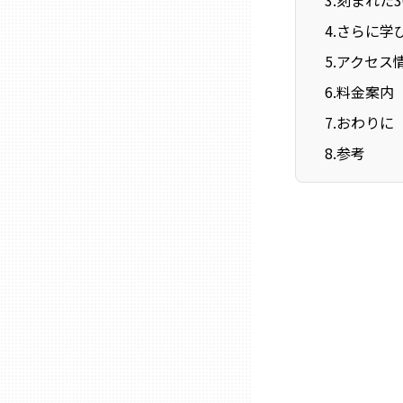
3
.
刻まれた
ニッポンの百選大全集
群馬
4
.
さらに学
Sporkle
5
.
アクセス
埼玉
6
.
料金案内
7
.
おわりに
千葉
8
.
参考
東京23区
多摩地域
神奈川
新潟
富山