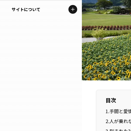
地域を代表する企業100選
記事ライター
サイトについて
岩手
プレスリリース
アンバサダー
私たちの理念
宮城
行政連携記事
お問い合わせ
MILCプロジェクト
秋田
運営会社情報
選出企業特別対談
山形
Localist
SDGsの先駆者
福島
イベント
目次
茨城
飲食店
1
.
手間と愛
栃木
2
.
人が乗れ
地域豆知識