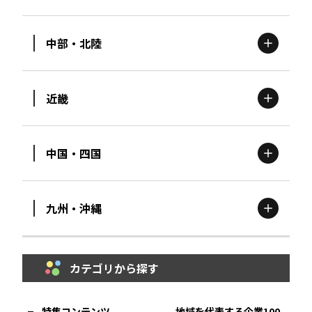
北海道
エリア
中部・北陸
茨城
エリア
青森
エリア
近畿
新潟
エリア
栃木
エリア
岩手
エリア
中国・四国
滋賀
エリア
富山
エリア
群馬
エリア
宮城
エリア
九州・沖縄
鳥取
エリア
京都
エリア
石川
エリア
埼玉
エリア
秋田
エリア
カテゴリから探す
福岡
エリア
島根
エリア
大阪市
エリア
福井
エリア
千葉
エリア
山形
エリア
特集コンテンツ
地域を代表する企業100