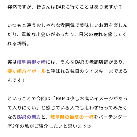
突然ですが、皆さんはBARに行くことはありますか？
記事ライター
アンバサダー
いつもと違うおしゃれな雰囲気で美味しいお酒を楽しん
お問い合わせ
会社概要
だり、素敵な出会いがあったり、日常の疲れを癒してく
れる場所。
実は
岐阜県柳ヶ崎
には、そんなBARの老舗店舗があり、
柳ヶ崎ハイボール
と呼ばれる独自のウイスキーまである
んです！
ということで今回は「BARは少しお高いイメージがあっ
て入りにくい」と感じている人でも思わず行ってみたく
なる
BARの魅力
と、
岐阜県の最高の一杯
をバーテンダー
歴3年の私がご紹介したいと思います🍺