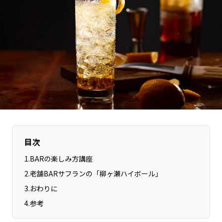
長野エリア
岐阜エリア
静岡エリア
愛知エリア
三重エリア
滋賀エリア
京都エリア
大阪市エリア
北摂エリア
堺・泉州エリア
河内エリア
兵庫エリア
奈良エリア
和歌山エリア
鳥取エリア
島根エリア
岡山エリア
広島エリア
目次
山口エリア
徳島エリア
1
.
BARの楽しみ方講座
香川エリア
愛媛エリア
2
.
老舗BARサフランの「柳ヶ瀬ハイボール」
高知エリア
福岡エリア
3
.
おわりに
佐賀エリア
長崎エリア
4
.
参考
熊本エリア
大分エリア