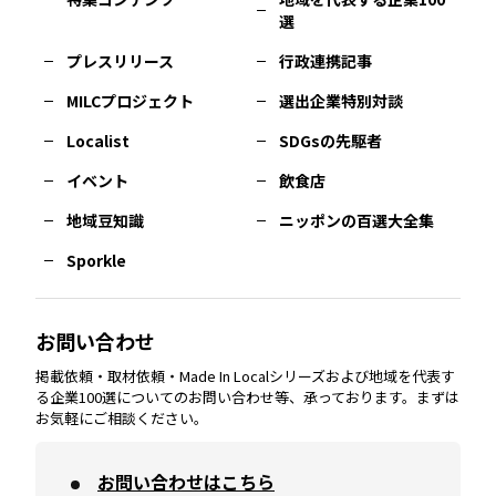
選
佐賀
エリア
岡山
エリア
北摂
エリア
長野
エリア
東京23区
エリア
福島
エリア
プレスリリース
行政連携記事
MILCプロジェクト
選出企業特別対談
長崎
エリア
広島
エリア
堺・泉州
エリア
岐阜
エリア
多摩
エリア
Localist
SDGsの先駆者
イベント
飲食店
熊本
エリア
山口
エリア
河内
エリア
静岡
エリア
神奈川
エリア
地域豆知識
ニッポンの百選大全集
Sporkle
大分
エリア
徳島
エリア
兵庫
エリア
愛知
エリア
山梨
エリア
お問い合わせ
掲載依頼・取材依頼・Made In Localシリーズおよび地域を代表す
宮崎
エリア
香川
エリア
奈良
エリア
三重
エリア
る企業100選についてのお問い合わせ等、承っております。まずは
お気軽にご相談ください。
お問い合わせはこちら
鹿児島
エリア
愛媛
エリア
和歌山
エリア