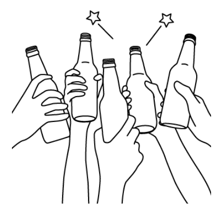
宮崎エリア
鹿児島エリア
沖縄エリア
カテゴリから探す
特集コンテンツ
地域を代表する 企業100選
プレスリリース
行政連携記事
MILCプロジェクト
選出企業特別対談
Localist
SDGsの先駆者
イベント
飲食店
地域豆知識
ニッポンの百選大全集
Sporkle
「人」から探す