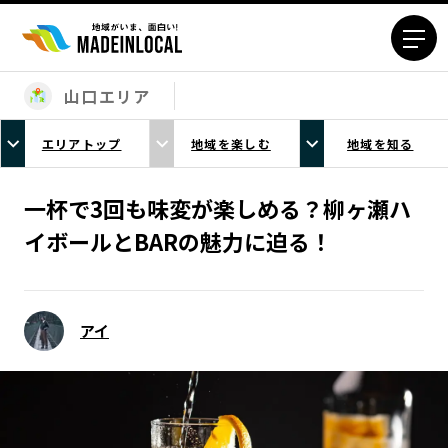
山口エリア
エリアから探す
エリアトップ
地域を楽しむ
地域を知る
北海道エリア
青森エリア
岩手エリア
宮城エリア
一杯で3回も味変が楽しめる？柳ヶ瀬ハ
秋田エリア
山形エリア
イボールとBARの魅力に迫る！
福島エリア
茨城エリア
栃木エリア
群馬エリア
埼玉エリア
千葉エリア
アイ
東京23区エリア
多摩エリア
神奈川エリア
新潟エリア
富山エリア
石川エリア
福井エリア
山梨エリア