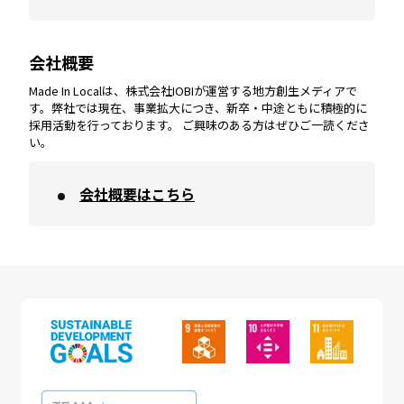
会社概要
沖縄
エリア
高知
エリア
Made In Localは、株式会社IOBIが運営する地方創生メディアで
す。弊社では現在、事業拡大につき、新卒・中途ともに積極的に
採用活動を行っております。 ご興味のある方はぜひご一読くださ
い。
会社概要はこちら