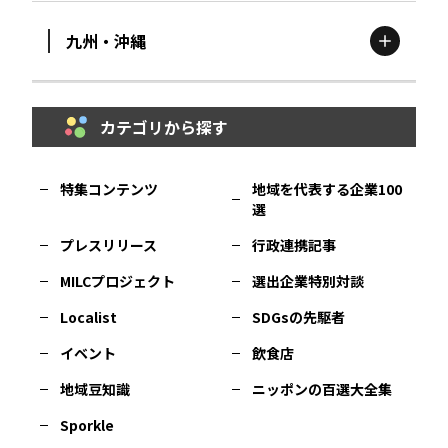
九州・沖縄
鳥取
エリア
京都
エリア
石川
エリア
埼玉
エリア
秋田
エリア
カテゴリから探す
福岡
エリア
島根
エリア
大阪市
エリア
福井
エリア
千葉
エリア
山形
エリア
特集コンテンツ
地域を代表する企業100
選
佐賀
エリア
岡山
エリア
北摂
エリア
長野
エリア
東京23区
エリア
福島
エリア
プレスリリース
行政連携記事
MILCプロジェクト
選出企業特別対談
長崎
エリア
広島
エリア
堺・泉州
エリア
岐阜
エリア
多摩
エリア
Localist
SDGsの先駆者
イベント
飲食店
熊本
エリア
山口
エリア
河内
エリア
静岡
エリア
神奈川
エリア
地域豆知識
ニッポンの百選大全集
Sporkle