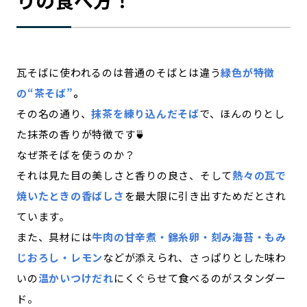
りの食べ方！
瓦そばに使われるのは普通のそばとは違う
緑色が特徴
の“茶そば”
。
その名の通り、
抹茶を練り込んだそば
で、ほんのりとし
た抹茶の香りが特徴です🍵
なぜ茶そばを使うのか？
それは見た目の美しさと香りの良さ、そして
熱々の瓦で
焼いたときの香ばしさ
を最大限に引き出すためだとされ
ています。
また、具材には
牛肉の甘辛煮・錦糸卵・刻み海苔・もみ
じおろし・レモン
などが添えられ、さっぱりとした味わ
いの
温かいつけだれ
にくぐらせて食べるのがスタンダー
ド。