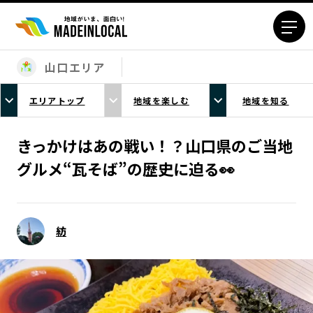
山口エリア
エリアから探す
エリアトップ
地域を楽しむ
地域を知る
北海道エリア
青森エリア
岩手エリア
宮城エリア
きっかけはあの戦い！？山口県のご当地
秋田エリア
山形エリア
グルメ“瓦そば”の歴史に迫る👀
福島エリア
茨城エリア
栃木エリア
群馬エリア
埼玉エリア
千葉エリア
紡
東京23区エリア
多摩エリア
神奈川エリア
新潟エリア
富山エリア
石川エリア
福井エリア
山梨エリア