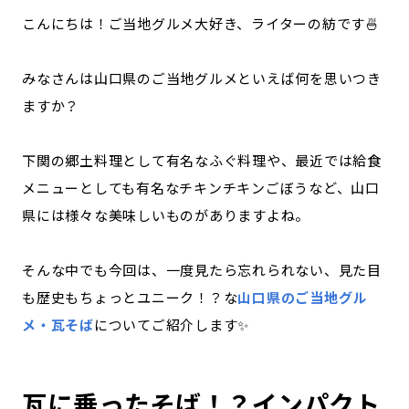
こんにちは！ご当地グルメ大好き、ライターの紡です🍜
記事ライター
アンバサダー
みなさんは山口県のご当地グルメといえば何を思いつき
お問い合わせ
会社概要
ますか？
下関の郷土料理として有名なふぐ料理や、最近では給食
メニューとしても有名なチキンチキンごぼうなど、山口
県には様々な美味しいものがありますよね。
そんな中でも今回は、一度見たら忘れられない、見た目
も歴史もちょっとユニーク！？な
山口県のご当地グル
メ・瓦そば
についてご紹介します✨
瓦に乗ったそば！？インパクト