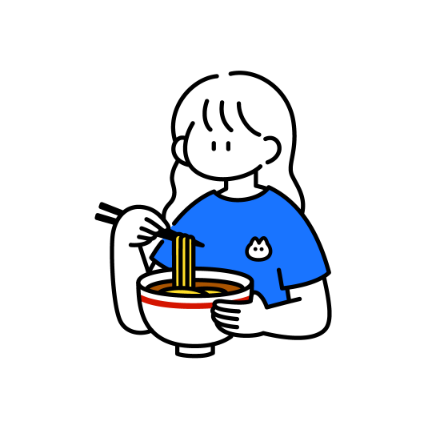
宮崎エリア
鹿児島エリア
沖縄エリア
カテゴリから探す
特集コンテンツ
地域を代表する 企業100選
プレスリリース
行政連携記事
MILCプロジェクト
選出企業特別対談
Localist
SDGsの先駆者
イベント
飲食店
地域豆知識
ニッポンの百選大全集
Sporkle
「人」から探す