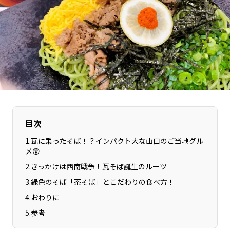
長野エリア
岐阜エリア
静岡エリア
愛知エリア
三重エリア
滋賀エリア
京都エリア
大阪市エリア
北摂エリア
堺・泉州エリア
河内エリア
兵庫エリア
奈良エリア
和歌山エリア
目次
鳥取エリア
島根エリア
岡山エリア
1
.
瓦に乗ったそば！？インパクト大な山口のご当地グル
広島エリア
メ😲
山口エリア
徳島エリア
2
.
きっかけは西南戦争！瓦そば誕生のルーツ
香川エリア
愛媛エリア
3
.
緑色のそば「茶そば」とこだわりの食べ方！
高知エリア
福岡エリア
4
.
おわりに
佐賀エリア
長崎エリア
5
.
参考
熊本エリア
大分エリア