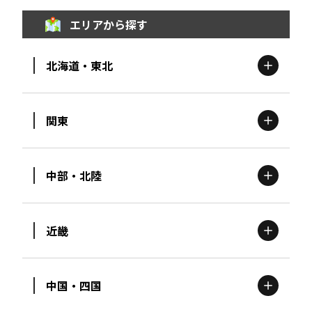
エリアから探す
北海道・東北
関東
北海道
エリア
中部・北陸
茨城
エリア
青森
エリア
近畿
新潟
エリア
栃木
エリア
岩手
エリア
中国・四国
滋賀
エリア
富山
エリア
群馬
エリア
宮城
エリア