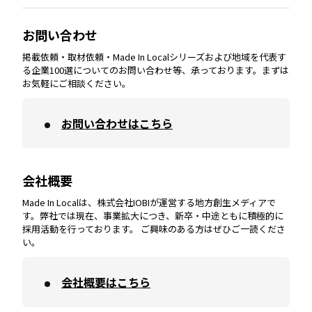
大分
エリア
徳島
エリア
兵庫
エリア
愛知
エリア
山梨
エリア
お問い合わせ
掲載依頼・取材依頼・Made In Localシリーズおよび地域を代表す
宮崎
エリア
香川
エリア
奈良
エリア
三重
エリア
る企業100選についてのお問い合わせ等、承っております。まずは
お気軽にご相談ください。
お問い合わせはこちら
鹿児島
エリア
愛媛
エリア
和歌山
エリア
会社概要
沖縄
エリア
高知
エリア
Made In Localは、株式会社IOBIが運営する地方創生メディアで
す。弊社では現在、事業拡大につき、新卒・中途ともに積極的に
採用活動を行っております。 ご興味のある方はぜひご一読くださ
い。
会社概要はこちら