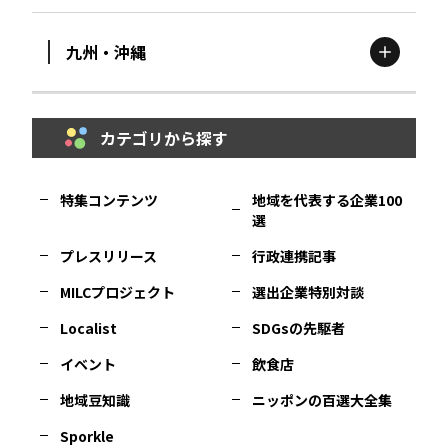
九州・沖縄
鳥取
エリア
京都
エリア
石川
エリア
埼玉
エリア
秋田
エリア
カテゴリから探す
福岡
エリア
島根
エリア
大阪市
エリア
福井
エリア
千葉
エリア
山形
エリア
特集コンテンツ
地域を代表する企業100
選
佐賀
エリア
岡山
エリア
北摂
エリア
長野
エリア
東京23区
エリア
福島
エリア
プレスリリース
行政連携記事
MILCプロジェクト
選出企業特別対談
長崎
エリア
広島
エリア
堺・泉州
エリア
岐阜
エリア
多摩
エリア
Localist
SDGsの先駆者
イベント
飲食店
熊本
エリア
山口
エリア
河内
エリア
静岡
エリア
神奈川
エリア
地域豆知識
ニッポンの百選大全集
Sporkle