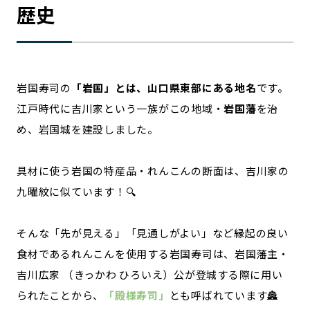
歴史
岩国寿司の
「岩国」とは、山口県東部にある地名
です。
江戸時代に吉川家という一族がこの地域・
岩国藩
を治
め、岩国城を建設しました。
具材に使う岩国の特産品・れんこんの断面は、吉川家の
九曜紋に似ています！🔍
そんな「先が見える」「見通しがよい」など縁起の良い
食材であるれんこんを使用する岩国寿司は、岩国藩主・
吉川広家 （きっかわ ひろいえ）公が登城する際に用い
られたことから、
「殿様寿司」
とも呼ばれています🏯