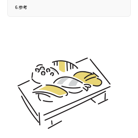
宮崎エリア
鹿児島エリア
6
.
参考
沖縄エリア
カテゴリから探す
特集コンテンツ
地域を代表する 企業100選
プレスリリース
行政連携記事
MILCプロジェクト
選出企業特別対談
Localist
SDGsの先駆者
イベント
飲食店
地域豆知識
ニッポンの百選大全集
Sporkle
「人」から探す