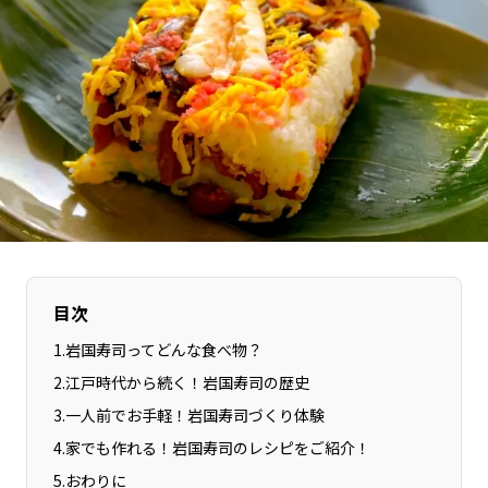
長野エリア
岐阜エリア
静岡エリア
愛知エリア
三重エリア
滋賀エリア
京都エリア
大阪市エリア
北摂エリア
堺・泉州エリア
河内エリア
兵庫エリア
奈良エリア
和歌山エリア
鳥取エリア
島根エリア
岡山エリア
広島エリア
目次
山口エリア
徳島エリア
1
.
岩国寿司ってどんな食べ物？
香川エリア
愛媛エリア
2
.
江戸時代から続く！岩国寿司の歴史
高知エリア
福岡エリア
3
.
一人前でお手軽！岩国寿司づくり体験
佐賀エリア
長崎エリア
4
.
家でも作れる！岩国寿司のレシピをご紹介！
熊本エリア
大分エリア
5
.
おわりに