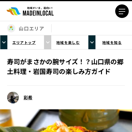
山口エリア
エリアから探す
エリアトップ
地域を楽しむ
地域を知る
北海道エリア
青森エリア
岩手エリア
宮城エリア
寿司がまさかの腕サイズ！？山口県の郷
秋田エリア
山形エリア
土料理・岩国寿司の楽しみ方ガイド
福島エリア
茨城エリア
栃木エリア
群馬エリア
埼玉エリア
千葉エリア
彩希
東京23区エリア
多摩エリア
神奈川エリア
新潟エリア
富山エリア
石川エリア
福井エリア
山梨エリア