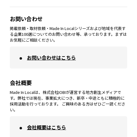
大分
エリア
徳島
エリア
兵庫
エリア
愛知
エリア
山梨
エリア
お問い合わせ
掲載依頼・取材依頼・Made In Localシリーズおよび地域を代表す
宮崎
エリア
香川
エリア
奈良
エリア
三重
エリア
る企業100選についてのお問い合わせ等、承っております。まずは
お気軽にご相談ください。
お問い合わせはこちら
鹿児島
エリア
愛媛
エリア
和歌山
エリア
会社概要
沖縄
エリア
高知
エリア
Made In Localは、株式会社IOBIが運営する地方創生メディアで
す。弊社では現在、事業拡大につき、新卒・中途ともに積極的に
採用活動を行っております。 ご興味のある方はぜひご一読くださ
い。
会社概要はこちら