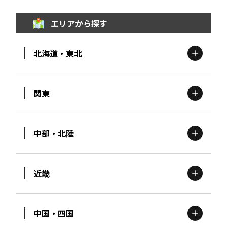
エリアから探す
北海道・東北
関東
北海道
エリア
中部・北陸
茨城
エリア
青森
エリア
近畿
新潟
エリア
栃木
エリア
岩手
エリア
中国・四国
滋賀
エリア
富山
エリア
群馬
エリア
宮城
エリア