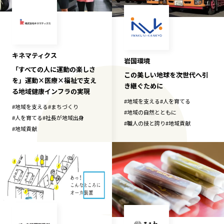
長野エリア
岐阜エリア
静岡エリア
愛知エリア
三重エリア
滋賀エリア
キネマティクス
京都エリア
大阪市エリア
岩国環境
「すべての人に運動の楽しさ
この美しい地球を次世代へ引
北摂エリア
堺・泉州エリア
を」運動×医療×福祉で支え
き継ぐために
河内エリア
兵庫エリア
る地域健康インフラの実現
#
地域を支える
#
人を育てる
奈良エリア
和歌山エリア
#
地域を支える
#
まちづくり
#
地域の自然とともに
#
人を育てる
#
社長が地域出身
鳥取エリア
島根エリア
#
職人の技と誇り
#
地域貢献
#
地域貢献
岡山エリア
広島エリア
山口エリア
徳島エリア
香川エリア
愛媛エリア
高知エリア
福岡エリア
佐賀エリア
長崎エリア
熊本エリア
大分エリア