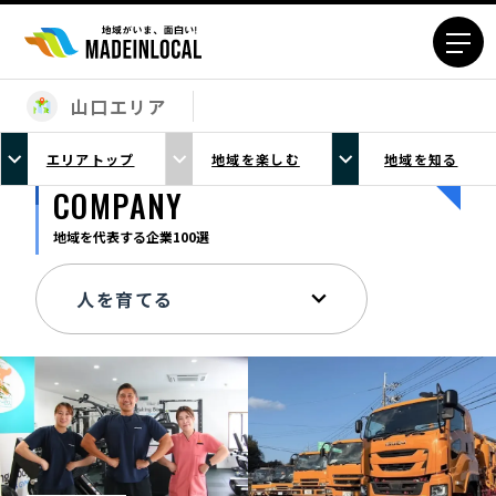
山口エリア
エリアから探す
エリアトップ
地域を楽しむ
地域を知る
北海道エリア
青森エリア
COMPANY
岩手エリア
宮城エリア
地域を代表する企業100選
秋田エリア
山形エリア
福島エリア
茨城エリア
栃木エリア
群馬エリア
埼玉エリア
千葉エリア
東京23区エリア
多摩エリア
神奈川エリア
新潟エリア
富山エリア
石川エリア
福井エリア
山梨エリア