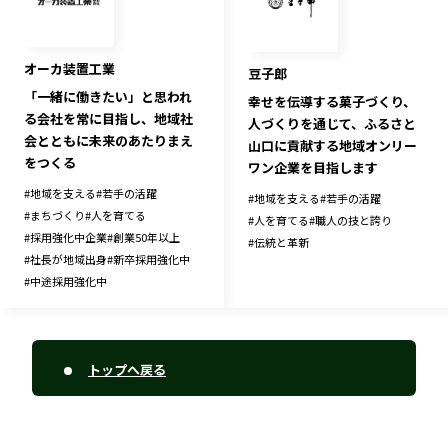
宮崎エリア
鹿児島エリア
沖縄エリア
オーカ装置工業
豆子郎
「一緒に働きたい」と思われ
幸せを伝導する菓子づくり、
る会社を常に目指し、地域社
カテゴリから探す
人づくりを通じて、ふるさと
会とともに未来のあたりまえ
山口に貢献する地域オンリー
をつくる
ワン企業を目指します
特集コンテンツ
地域を代表する 企業100選
#
地域を支える
#
若手の活躍
プレスリリース
行政連携記事
#
地域を支える
#
若手の活躍
#
まちづくり
#
人を育てる
#
人を育てる
#
職人の技と誇り
MILCプロジェクト
選出企業特別対談
#
採用強化中企業
#
創業50年以上
#
伝統と革新
#
社長が地域出身
#
新卒採用強化中
Localist
SDGsの先駆者
#
中途採用強化中
イベント
飲食店
地域豆知識
ニッポンの百選大全集
Sporkle
トップへ戻る
「人」から探す