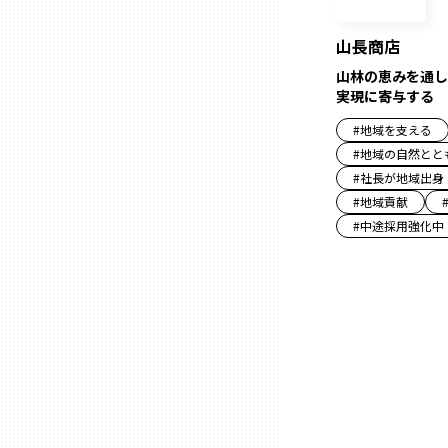
山長商店
三重
山林の恵みを通し
実現に寄与する
滋賀
#
地域を支える
#
地域の自然とと
京都
#
社長が地域出身
#
地域貢献
#
中途採用強化中
大阪市
北摂
堺・泉州
河内