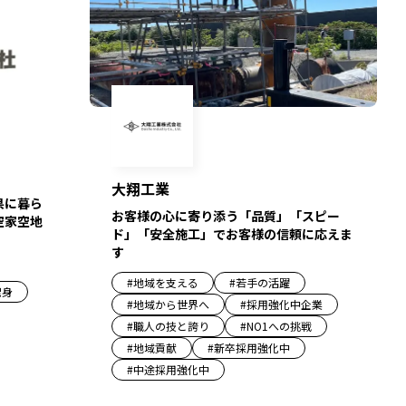
大翔工業
県に暮ら
お客様の心に寄り添う「品質」「スピー
空家空地
ド」「安全施工」でお客様の信頼に応えま
す
#
地域を支える
#
若手の活躍
出身
#
地域から世界へ
#
採用強化中企業
#
職人の技と誇り
#
NO1への挑戦
#
地域貢献
#
新卒採用強化中
#
中途採用強化中