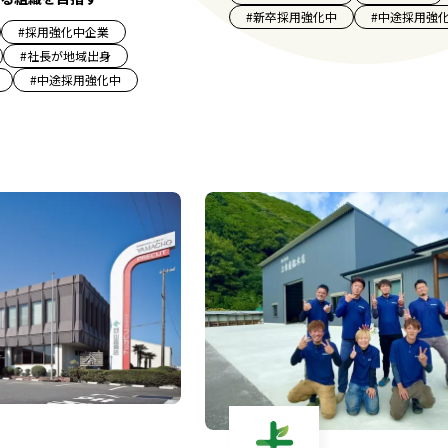
#
新卒採用強化中
#
中途採用強
#
採用強化中企業
#
社長が地域出身
#
中途採用強化中