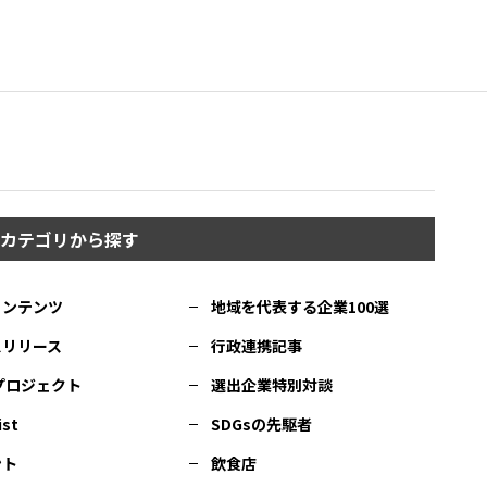
カテゴリから探す
コンテンツ
地域を代表する企業100選
スリリース
行政連携記事
Cプロジェクト
選出企業特別対談
ist
SDGsの先駆者
ント
飲食店