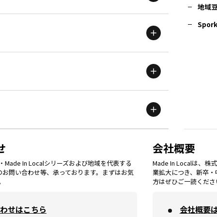
地域
茨城
エリア
青森
エリア
Spork
新潟
エリア
栃木
エリア
岩手
エリア
滋賀
エリア
富山
エリア
群馬
エリア
宮城
エリア
鳥取
エリア
京都
エリア
石川
エリア
埼玉
エリア
秋田
エリア
せ
会社概要
福岡
エリア
ade In Localシリーズおよび地域を代表する
Made In Loca
島根
エリア
大阪市
エリア
てのお問い合わせ等、承っております。まずはお気
業拡大につき、新卒・
福井
エリア
千葉
エリア
。
方はぜひご一読くださ
山形
エリア
佐賀
エリア
岡山
エリア
わせはこちら
会社概要
北摂
エリア
長野
エリア