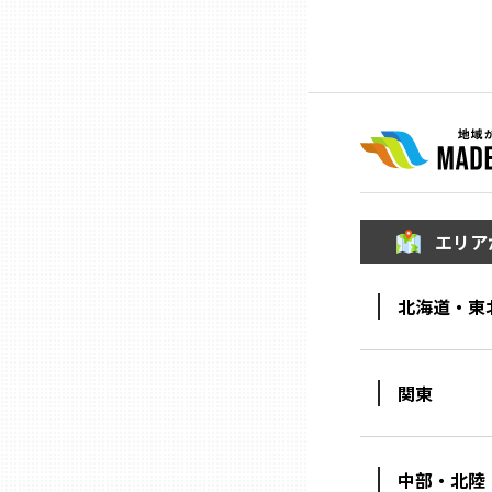
兵庫
奈良
和歌山
鳥取
エリア
島根
北海道・東
岡山
関東
広島
中部・北陸