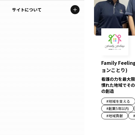
地域を代表する企業100選
記事ライター
サイトについて
岩手
プレスリリース
アンバサダー
私たちの理念
宮城
行政連携記事
お問い合わせ
MILCプロジェクト
秋田
運営会社情報
選出企業特別対談
Family Fee
山形
ョンことり)
Localist
看護の力を最大限
SDGsの先駆者
福島
慣れた地域でその
の創造
イベント
#
地域を支える
茨城
#
創業5年以内
飲食店
#
地域貢献
栃木
地域豆知識