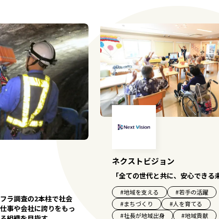
ネクストビジョン
「全ての世代と共に、安心できる
#
地域を支える
#
若手の活躍
フラ調査の2本柱で社会
#
まちづくり
#
人を育てる
仕事や会社に誇りをもっ
#
社長が地域出身
#
地域貢献
る組織を目指す