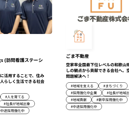
ごま不動産
lings (訪問看護ステーシ
空家率全国最下位レベルの和歌山
しの観点から貢献できる会社へ。
に活用することで、住み
問題解決へ！
人らしく生活できる社会
#
地域を支える
#
まちづくり
#
採用強化中企業
#
社長が地域
#
人を育てる
#
地域貢献
#
新卒採用強化中
#
社長が地域出身
#
中途採用強化中
#
中途採用強化中