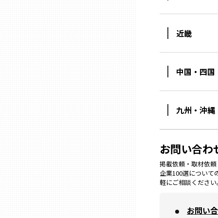
山口
近畿
徳島
香川
中国・四国
愛媛
九州・沖縄
高知
お問い合わ
福岡
掲載依頼・取材依頼・M
企業100選につい
軽にご相談ください
佐賀
お問い合
長崎