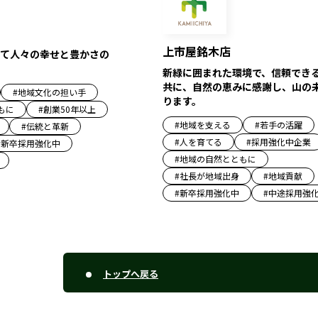
上市屋銘木店
て人々の幸せと豊かさの
新緑に囲まれた環境で、信頼でき
共に、自然の恵みに感謝し、山の
#
地域文化の担い手
ります。
もに
#
創業50年以上
#
地域を支える
#
若手の活躍
#
伝統と革新
#
人を育てる
#
採用強化中企業
#
新卒採用強化中
#
地域の自然とともに
#
社長が地域出身
#
地域貢献
#
新卒採用強化中
#
中途採用強
トップへ戻る