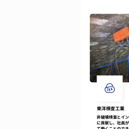
ニッポンの百選大全集
群馬
Sporkle
埼玉
千葉
東京23区
多摩地域
神奈川
東洋検査工業
新潟
非破壊検査とイン
に貢献し、社員が
て働くことのでき
富山