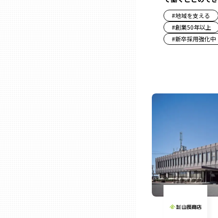
#
地域を支える
#
創業50年以上
石川
#
新卒採用強化中
福井
山梨
長野
岐阜
静岡
愛知