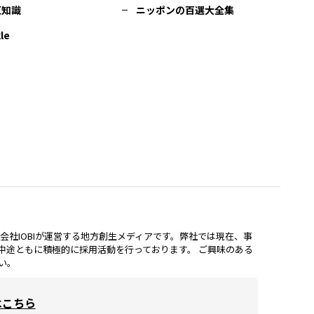
豆知識
ニッポンの百選大全集
le
lは、株式会社IOBIが運営する地方創生メディアです。弊社では現在、事
中途ともに積極的に採用活動を行っております。 ご興味のある
い。
はこちら