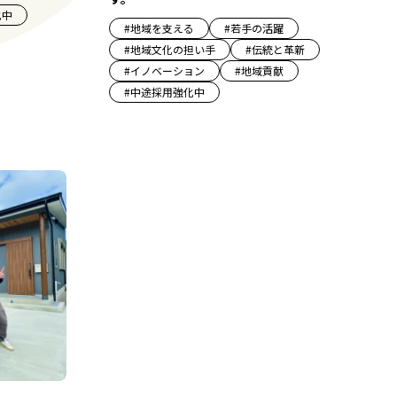
化中
#
地域を支える
#
若手の活躍
#
地域文化の担い手
#
伝統と革新
#
イノベーション
#
地域貢献
#
中途採用強化中