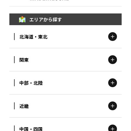
エリアから探す
北海道・東北
関東
北海道
エリア
中部・北陸
茨城
エリア
青森
エリア
近畿
新潟
エリア
栃木
エリア
岩手
エリア
中国・四国