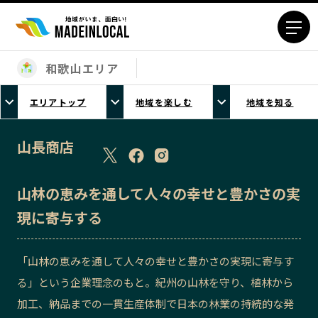
和歌山エリア
エリアから探す
エリアトップ
地域を楽しむ
地域を知る
北海道エリア
青森エリア
岩手エリア
宮城エリア
山長商店
秋田エリア
山形エリア
福島エリア
茨城エリア
山林の恵みを通して人々の幸せと豊かさの実
栃木エリア
群馬エリア
現に寄与する
埼玉エリア
千葉エリア
東京23区エリア
多摩エリア
「山林の恵みを通して人々の幸せと豊かさの実現に寄与す
神奈川エリア
新潟エリア
る」という企業理念のもと。紀州の山林を守り、植林から
富山エリア
石川エリア
加工、納品までの一貫生産体制で日本の林業の持続的な発
福井エリア
山梨エリア