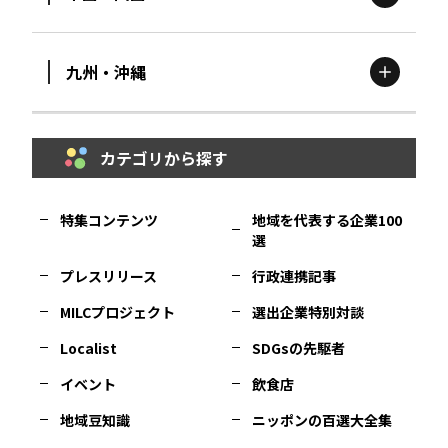
滋賀
エリア
富山
エリア
群馬
エリア
宮城
エリア
九州・沖縄
鳥取
エリア
京都
エリア
石川
エリア
埼玉
エリア
秋田
エリア
カテゴリから探す
福岡
エリア
島根
エリア
大阪市
エリア
福井
エリア
千葉
エリア
山形
エリア
特集コンテンツ
地域を代表する企業100
選
佐賀
エリア
岡山
エリア
北摂
エリア
長野
エリア
東京23区
エリア
福島
エリア
プレスリリース
行政連携記事
MILCプロジェクト
選出企業特別対談
長崎
エリア
広島
エリア
堺・泉州
エリア
岐阜
エリア
多摩
エリア
Localist
SDGsの先駆者
イベント
飲食店
熊本
エリア
山口
エリア
河内
エリア
静岡
エリア
神奈川
エリア
地域豆知識
ニッポンの百選大全集