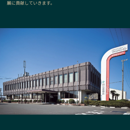
展に貢献していきます。
長野エリア
岐阜エリア
静岡エリア
愛知エリア
三重エリア
滋賀エリア
京都エリア
大阪市エリア
北摂エリア
堺・泉州エリア
河内エリア
兵庫エリア
奈良エリア
和歌山エリア
鳥取エリア
島根エリア
岡山エリア
広島エリア
山口エリア
徳島エリア
香川エリア
愛媛エリア
高知エリア
福岡エリア
佐賀エリア
長崎エリア
熊本エリア
大分エリア