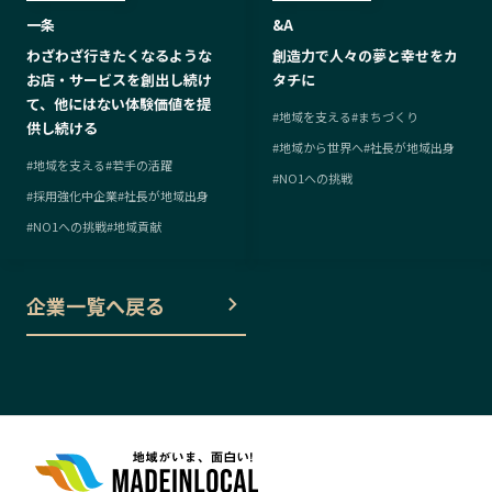
一条
&A
わざわざ行きたくなるような
創造力で人々の夢と幸せをカ
お店・サービスを創出し続け
タチに
て、他にはない体験価値を提
#
地域を支える
#
まちづくり
供し続ける
#
地域から世界へ
#
社長が地域出身
#
地域を支える
#
若手の活躍
#
NO1への挑戦
#
採用強化中企業
#
社長が地域出身
#
NO1への挑戦
#
地域貢献
企業一覧へ戻る