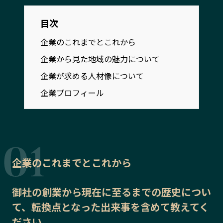
宮崎エリア
鹿児島エリア
沖縄エリア
目次
企業のこれまでとこれから
企業から見た地域の魅力について
カテゴリから探す
企業が求める人材像について
特集コンテンツ
地域を代表する 企業100選
企業プロフィール
プレスリリース
行政連携記事
MILCプロジェクト
選出企業特別対談
Localist
SDGsの先駆者
イベント
飲食店
企業のこれまでとこれから
地域豆知識
ニッポンの百選大全集
Sporkle
御社の
創業から現在に至るまでの歴史
につい
て、転換点となった出来事を含めて教えてく
「人」から探す
ださい。