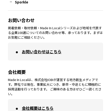
Sporkle
大分
エリア
徳島
エリア
兵庫
エリア
愛知
エリア
山梨
エリア
お問い合わせ
掲載依頼・取材依頼・Made In Localシリーズおよび地域を代表す
宮崎
エリア
香川
エリア
奈良
エリア
三重
エリア
る企業100選についてのお問い合わせ等、承っております。まずは
お気軽にご相談ください。
お問い合わせはこちら
鹿児島
エリア
愛媛
エリア
和歌山
エリア
会社概要
沖縄
エリア
高知
エリア
Made In Localは、株式会社IOBIが運営する地方創生メディアで
す。弊社では現在、事業拡大につき、新卒・中途ともに積極的に
採用活動を行っております。 ご興味のある方はぜひご一読くださ
い。
会社概要はこちら