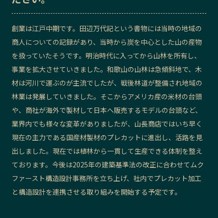
記事ライター
アンバサダー
創業は江戸中期です。田辺万代記という書物には当時の地域の
商人についての記録があり、当時から炭を中心とした山の産物
お問い合わせ
会社概要
を扱っていたそうです。明治時代に入ってから山林を所有し、
事業を拡大させていきました。和歌山の山林は急傾斜地で、木
材は河川で運ぶのが主流でしたが、戦後林道が整備され地域の
林業は発展していきました。そこからアメリカ産の米材の台頭
や、商社が海外で製材して日本へ販売するモデルの台頭など、
業界内でも様々な変革がありましたが、山長商店ではいち早く
現在の主力である国産材製材のプレカットに進出し、活路を見
出しました。現在では植林から一貫して生産できる体制を整え
ております。今後は2025年の建築基準法の改正に合わせてムク
ファースト構造設計事務所を立ち上げ、社内でプレカット加工
と構造設計を連携させる取り組みを開始する予定です。