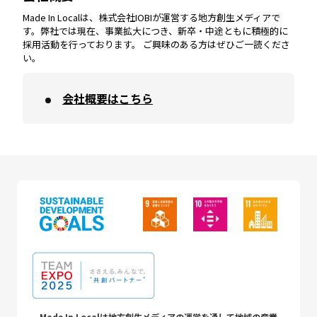
Made In Localは、株式会社IOBIが運営する地方創生メディアで
す。弊社では現在、事業拡大につき、新卒・中途ともに積極的に
採用活動を行っております。 ご興味のある方はぜひご一読くださ
い。
会社概要はこちら
Made In Localは地方創生メディアの運営を通して地域の産業