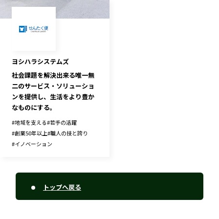
ヨシハラシステムズ
社会課題を解決出来る唯一無
二のサービス・ソリューショ
ンを提供し、生活をより豊か
なものにする。
#
地域を支える
#
若手の活躍
#
創業50年以上
#
職人の技と誇り
#
イノベーション
トップへ戻る