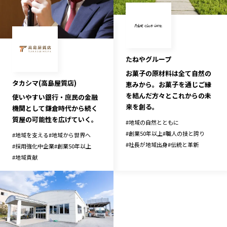
記事ライター
アンバサダー
お問い合わせ
会社概要
たねやグループ
お菓子の原材料は全て自然の
タカシマ(高島屋質店)
恵みから。お菓子を通じご縁
を結んだ方々とこれからの未
使いやすい銀行・庶民の金融
来を創る。
機関として鎌倉時代から続く
質屋の可能性を広げていく。
#
地域の自然とともに
#
創業50年以上
#
職人の技と誇り
#
地域を支える
#
地域から世界へ
#
社長が地域出身
#
伝統と革新
#
採用強化中企業
#
創業50年以上
#
地域貢献