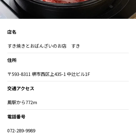
宮崎エリア
鹿児島エリア
沖縄エリア
店名
カテゴリから探す
すき焼きとおばんざいのお店 すき
特集コンテンツ
地域を代表する 企業100選
住所
プレスリリース
行政連携記事
MILCプロジェクト
選出企業特別対談
〒593-8311 堺市西区上435-1 中辻ビル1F
Localist
SDGsの先駆者
交通アクセス
イベント
飲食店
地域豆知識
ニッポンの百選大全集
鳳駅から772m
Sporkle
電話番号
072-289-9989
「人」から探す