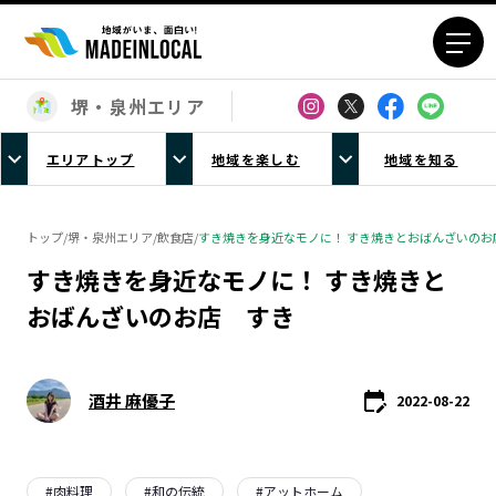
堺・泉州エリア
エリアから探す
エリアトップ
地域を楽しむ
地域を知る
北海道エリア
青森エリア
岩手エリア
宮城エリア
トップ
/
堺・泉州エリア
/
飲食店
/
すき焼きを身近なモノに！ すき焼きとおばんざいのお
秋田エリア
山形エリア
すき焼きを身近なモノに！ すき焼きと
福島エリア
茨城エリア
おばんざいのお店 すき
栃木エリア
群馬エリア
埼玉エリア
千葉エリア
東京23区エリア
多摩エリア
酒井 麻優子
2022-08-22
神奈川エリア
新潟エリア
富山エリア
石川エリア
福井エリア
山梨エリア
#
肉料理
#
和の伝統
#
アットホーム