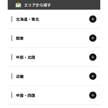
エリアから探す
北海道・東北
関東
北海道
エリア
中部・北陸
茨城
エリア
青森
エリア
近畿
新潟
エリア
栃木
エリア
岩手
エリア
中国・四国
滋賀
エリア
富山
エリア
群馬
エリア
宮城
エリア