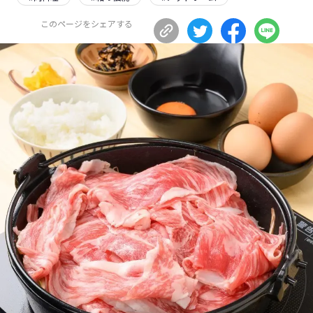
長野エリア
岐阜エリア
このページをシェアする
静岡エリア
愛知エリア
三重エリア
滋賀エリア
京都エリア
大阪市エリア
北摂エリア
堺・泉州エリア
河内エリア
兵庫エリア
奈良エリア
和歌山エリア
鳥取エリア
島根エリア
岡山エリア
広島エリア
山口エリア
徳島エリア
香川エリア
愛媛エリア
高知エリア
福岡エリア
佐賀エリア
長崎エリア
熊本エリア
大分エリア