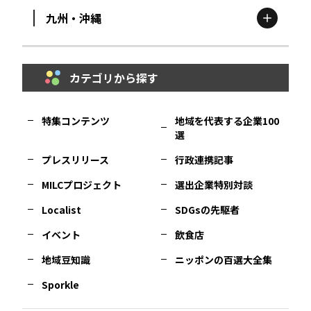
九州・沖縄
鳥取
エリア
京都
エリア
石川
エリア
埼玉
エリア
秋田
エリア
カテゴリから探す
福岡
エリア
島根
エリア
大阪市
エリア
福井
エリア
千葉
エリア
山形
エリア
特集コンテンツ
地域を代表する企業100
選
佐賀
エリア
岡山
エリア
北摂
エリア
長野
エリア
東京23区
エリア
福島
エリア
プレスリリース
行政連携記事
MILCプロジェクト
選出企業特別対談
長崎
エリア
広島
エリア
堺・泉州
エリア
岐阜
エリア
多摩
エリア
Localist
SDGsの先駆者
イベント
飲食店
熊本
エリア
山口
エリア
河内
エリア
静岡
エリア
神奈川
エリア
地域豆知識
ニッポンの百選大全集
Sporkle