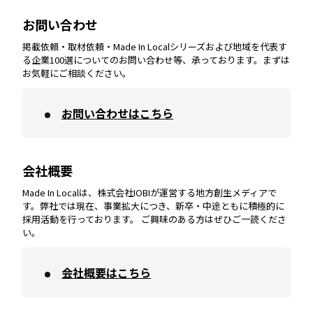
大分
エリア
徳島
エリア
兵庫
エリア
愛知
エリア
山梨
エリア
お問い合わせ
掲載依頼・取材依頼・Made In Localシリーズおよび地域を代表す
宮崎
エリア
香川
エリア
奈良
エリア
三重
エリア
る企業100選についてのお問い合わせ等、承っております。まずは
お気軽にご相談ください。
お問い合わせはこちら
鹿児島
エリア
愛媛
エリア
和歌山
エリア
会社概要
沖縄
エリア
高知
エリア
Made In Localは、株式会社IOBIが運営する地方創生メディアで
す。弊社では現在、事業拡大につき、新卒・中途ともに積極的に
採用活動を行っております。 ご興味のある方はぜひご一読くださ
い。
会社概要はこちら