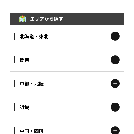
エリアから探す
北海道・東北
関東
北海道
エリア
中部・北陸
茨城
エリア
青森
エリア
近畿
新潟
エリア
栃木
エリア
岩手
エリア
中国・四国