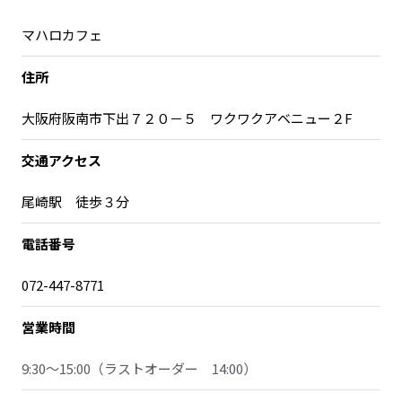
宮崎エリア
鹿児島エリア
マハロカフェ
沖縄エリア
住所
カテゴリから探す
大阪府阪南市下出７２０－５ ワクワクアベニュー２F
特集コンテンツ
地域を代表する 企業100選
交通アクセス
プレスリリース
行政連携記事
尾崎駅 徒歩３分
MILCプロジェクト
選出企業特別対談
Localist
SDGsの先駆者
電話番号
イベント
飲食店
072-447-8771
地域豆知識
ニッポンの百選大全集
Sporkle
営業時間
9:30～15:00
（ラストオーダー 14:00）
「人」から探す