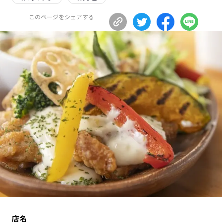
長野エリア
岐阜エリア
このページをシェアする
静岡エリア
愛知エリア
三重エリア
滋賀エリア
京都エリア
大阪市エリア
北摂エリア
堺・泉州エリア
河内エリア
兵庫エリア
奈良エリア
和歌山エリア
鳥取エリア
島根エリア
岡山エリア
広島エリア
山口エリア
徳島エリア
香川エリア
愛媛エリア
高知エリア
福岡エリア
佐賀エリア
長崎エリア
熊本エリア
大分エリア
店名