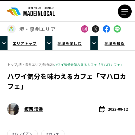
堺・泉州エリア
エリアから探す
エリアトップ
地域を楽しむ
地域を知る
北海道エリア
青森エリア
岩手エリア
宮城エリア
トップ
/
堺・泉州エリア
/
飲食店
/
ハワイ気分を味わえるカフェ「マハロカフェ」
秋田エリア
山形エリア
ハワイ気分を味わえるカフェ「マハロカ
福島エリア
茨城エリア
フェ」
栃木エリア
群馬エリア
埼玉エリア
千葉エリア
東京23区エリア
多摩エリア
板西 清香
2022-08-12
神奈川エリア
新潟エリア
富山エリア
石川エリア
福井エリア
山梨エリア
#
ハワイアン
#
カフェ