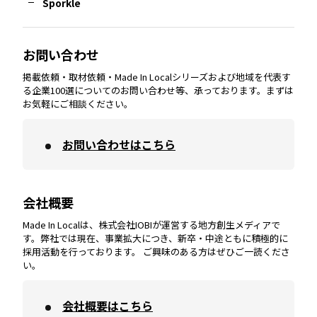
Sporkle
大分
エリア
徳島
エリア
兵庫
エリア
愛知
エリア
山梨
エリア
お問い合わせ
掲載依頼・取材依頼・Made In Localシリーズおよび地域を代表す
宮崎
エリア
香川
エリア
奈良
エリア
三重
エリア
る企業100選についてのお問い合わせ等、承っております。まずは
お気軽にご相談ください。
お問い合わせはこちら
鹿児島
エリア
愛媛
エリア
和歌山
エリア
会社概要
沖縄
エリア
高知
エリア
Made In Localは、株式会社IOBIが運営する地方創生メディアで
す。弊社では現在、事業拡大につき、新卒・中途ともに積極的に
採用活動を行っております。 ご興味のある方はぜひご一読くださ
い。
会社概要はこちら