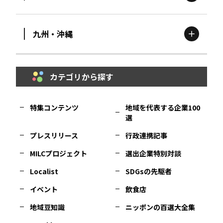
滋賀
エリア
富山
エリア
群馬
エリア
宮城
エリア
九州・沖縄
鳥取
エリア
京都
エリア
石川
エリア
埼玉
エリア
秋田
エリア
カテゴリから探す
福岡
エリア
島根
エリア
大阪市
エリア
福井
エリア
千葉
エリア
山形
エリア
特集コンテンツ
地域を代表する企業100
選
佐賀
エリア
岡山
エリア
北摂
エリア
長野
エリア
東京23区
エリア
福島
エリア
プレスリリース
行政連携記事
MILCプロジェクト
選出企業特別対談
長崎
エリア
広島
エリア
堺・泉州
エリア
岐阜
エリア
多摩
エリア
Localist
SDGsの先駆者
イベント
飲食店
熊本
エリア
山口
エリア
河内
エリア
静岡
エリア
神奈川
エリア
地域豆知識
ニッポンの百選大全集