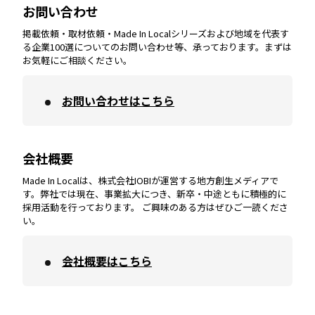
お問い合わせ
掲載依頼・取材依頼・Made In Localシリーズおよび地域を代表す
宮崎
エリア
香川
エリア
奈良
エリア
三重
エリア
る企業100選についてのお問い合わせ等、承っております。まずは
お気軽にご相談ください。
お問い合わせはこちら
鹿児島
エリア
愛媛
エリア
和歌山
エリア
会社概要
沖縄
エリア
高知
エリア
Made In Localは、株式会社IOBIが運営する地方創生メディアで
す。弊社では現在、事業拡大につき、新卒・中途ともに積極的に
採用活動を行っております。 ご興味のある方はぜひご一読くださ
い。
会社概要はこちら