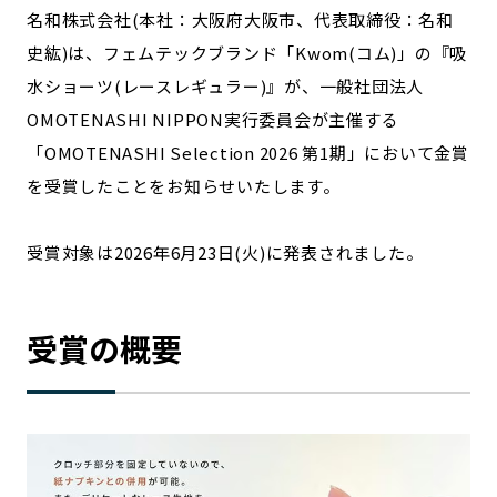
宮崎エリア
鹿児島エリア
名和株式会社(本社：大阪府大阪市、代表取締役：名和
沖縄エリア
史紘)は、フェムテックブランド「Kwom(コム)」の『吸
水ショーツ(レースレギュラー)』が、一般社団法人
OMOTENASHI NIPPON実行委員会が主催する
カテゴリから探す
「OMOTENASHI Selection 2026 第1期」において金賞
を受賞したことをお知らせいたします。
特集コンテンツ
地域を代表する 企業100選
プレスリリース
行政連携記事
受賞対象は2026年6月23日(火)に発表されました。
MILCプロジェクト
選出企業特別対談
Localist
SDGsの先駆者
イベント
飲食店
受賞の概要
地域豆知識
ニッポンの百選大全集
Sporkle
「人」から探す