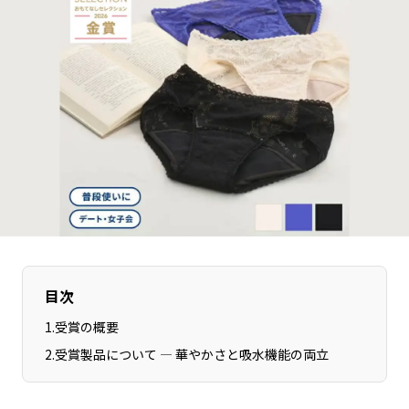
長野エリア
岐阜エリア
静岡エリア
愛知エリア
三重エリア
滋賀エリア
京都エリア
大阪市エリア
北摂エリア
堺・泉州エリア
河内エリア
兵庫エリア
奈良エリア
和歌山エリア
鳥取エリア
島根エリア
岡山エリア
広島エリア
山口エリア
徳島エリア
目次
香川エリア
愛媛エリア
1
.
受賞の概要
高知エリア
福岡エリア
2
.
受賞製品について ― 華やかさと吸水機能の両立
佐賀エリア
長崎エリア
熊本エリア
大分エリア