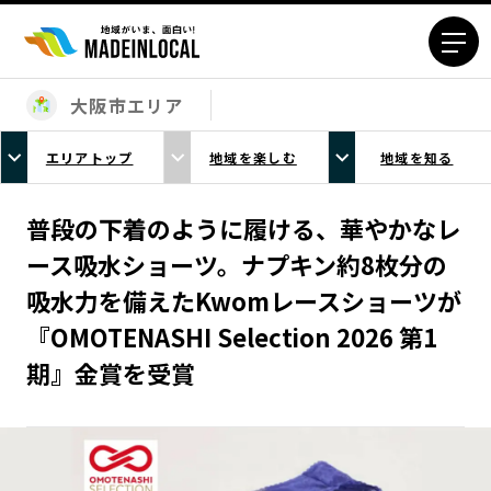
大阪市エリア
エリアから探す
エリアトップ
地域を楽しむ
地域を知る
北海道エリア
青森エリア
岩手エリア
宮城エリア
普段の下着のように履ける、華やかなレ
秋田エリア
山形エリア
ース吸水ショーツ。ナプキン約8枚分の
福島エリア
茨城エリア
吸水力を備えたKwomレースショーツが
栃木エリア
群馬エリア
『OMOTENASHI Selection 2026 第1
埼玉エリア
千葉エリア
期』金賞を受賞
東京23区エリア
多摩エリア
神奈川エリア
新潟エリア
富山エリア
石川エリア
福井エリア
山梨エリア