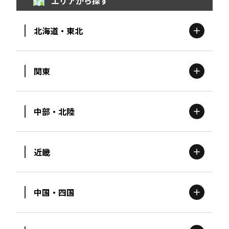
エリアから探す
北海道・東北
関東
北海道
エリア
中部・北陸
茨城
エリア
青森
エリア
近畿
新潟
エリア
栃木
エリア
岩手
エリア
中国・四国
滋賀
エリア
富山
エリア
群馬
エリア
宮城
エリア