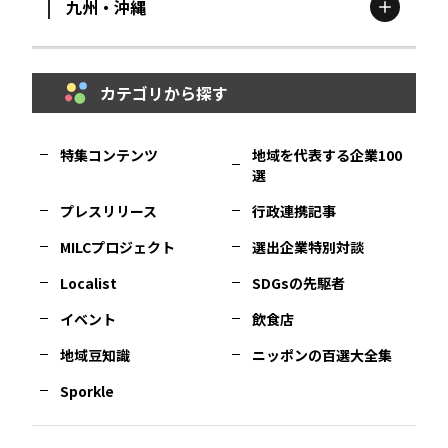
九州・沖縄
鳥取
エリア
京都
エリア
石川
エリア
埼玉
エリア
秋田
エリア
カテゴリから探す
福岡
エリア
島根
エリア
大阪市
エリア
福井
エリア
千葉
エリア
山形
エリア
特集コンテンツ
地域を代表する企業100
選
佐賀
エリア
岡山
エリア
北摂
エリア
長野
エリア
東京23区
エリア
福島
エリア
プレスリリース
行政連携記事
MILCプロジェクト
選出企業特別対談
長崎
エリア
広島
エリア
堺・泉州
エリア
岐阜
エリア
多摩
エリア
Localist
SDGsの先駆者
イベント
飲食店
熊本
エリア
山口
エリア
河内
エリア
静岡
エリア
神奈川
エリア
地域豆知識
ニッポンの百選大全集
Sporkle
大分
エリア
徳島
エリア
兵庫
エリア
愛知
エリア
山梨
エリア