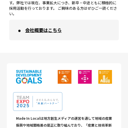
す。弊社では現在、事業拡大につき、新卒・中途ともに積極的に
採用活動を行っております。 ご興味のある方はぜひご一読くださ
い。
会社概要はこちら
Made In Localは地方創生メディアの運営を通して地域の産業
振興や地域間格差の是正に取り組んでおり、「産業と技術革新