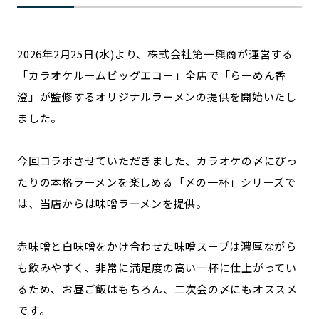
宮崎エリア
鹿児島エリア
沖縄エリア
2026年2月25日(水)より、株式会社第一興商が運営する
「カラオケルームビッグエコー」全店で「らーめん香
カテゴリから探す
澄」が監修するオリジナルラーメンの提供を開始いたし
ました。
特集コンテンツ
地域を代表する 企業100選
プレスリリース
行政連携記事
今回コラボさせていただきました、カラオケの〆にぴっ
MILCプロジェクト
選出企業特別対談
たりの本格ラーメンを楽しめる「〆の一杯」シリーズで
Localist
SDGsの先駆者
は、当店からは味噌ラーメンを提供。
イベント
飲食店
地域豆知識
ニッポンの百選大全集
赤味噌と白味噌をかけ合わせた味噌スープは濃厚ながら
Sporkle
も飲みやすく、非常に満足度の高い一杯に仕上がってい
るため、お昼ご飯はもちろん、二次会の〆にもオススメ
「人」から探す
です。