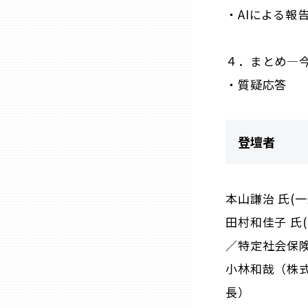
山口
・AIによる
徳島
４．まとめ―
・質疑応答
香川
愛媛
登壇者
高知
本山謙治 氏(
福岡
田村和佳子 氏
／特定社会保
佐賀
小林和哉（株式
長）
長崎