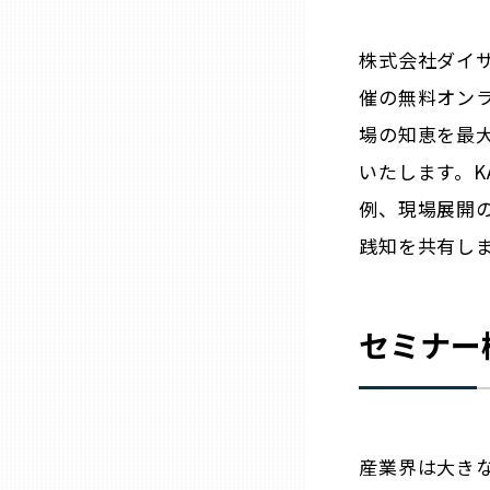
ニッポンの百選大全集
群馬
株式会社ダイ
Sporkle
埼玉
催の無料オン
場の知恵を最大
千葉
いたします。K
例、現場展開
東京23区
践知を共有し
多摩地域
セミナー
神奈川
新潟
産業界は大き
富山