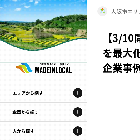
大阪市エリ
【3/1
を最大化
企業事
エリアから探す
企画から探す
北海道
特集コンテンツ
人から探す
青森