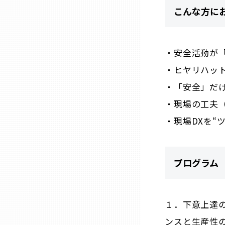
こんな方に
三重
・安全活動が
滋賀
・ヒヤリハッ
京都
・「安全」だ
・現場の工夫
大阪市
・現場DXを“
北摂
プログラム
堺・泉州
１．下意上達の
河内
ンスと生産性