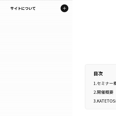
地域を代表する企業100選
記事ライター
サイトについて
岩手
プレスリリース
アンバサダー
私たちの理念
宮城
行政連携記事
お問い合わせ
MILCプロジェクト
秋田
運営会社情報
選出企業特別対談
山形
Localist
SDGsの先駆者
福島
目次
1
.
セミナー
イベント
茨城
2
.
開催概要
飲食店
3
.
KATETO
栃木
地域豆知識