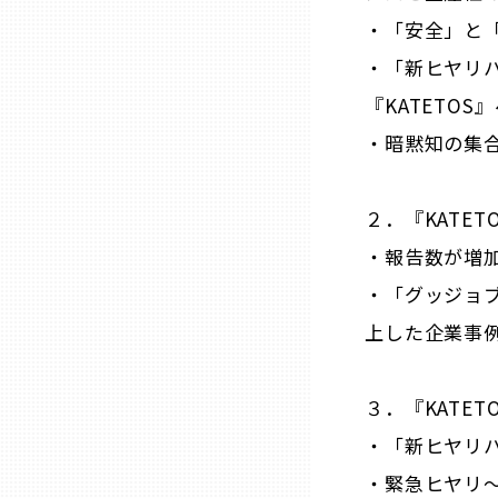
・「安全」と
兵庫
・「新ヒヤリ
奈良
『KATETOS
・暗黙知の集
和歌山
２．『KATE
鳥取
・報告数が増
・「グッジョ
島根
上した企業事
岡山
３．『KATE
広島
・「新ヒヤリ
・緊急ヒヤリ～