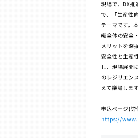
現場で、DX推
で、「生産性
石川
テーマです。
織全体の安全・
福井
メリットを深掘
安全性と生産
山梨
し、現場展開
長野
のレジリエン
えて議論しま
岐阜
申込ページ(労
静岡
https://www.
愛知