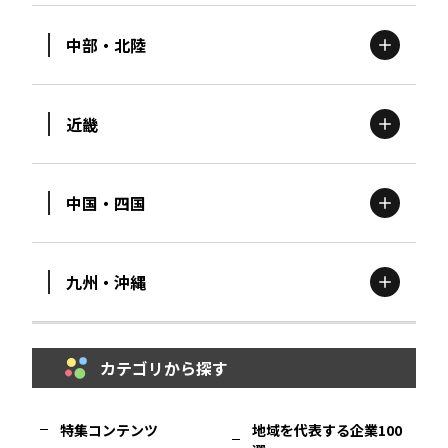
中部・北陸
茨城
エリア
青森
エリア
近畿
新潟
エリア
栃木
エリア
岩手
エリア
中国・四国
滋賀
エリア
富山
エリア
群馬
エリア
宮城
エリア
九州・沖縄
鳥取
エリア
京都
エリア
石川
エリア
埼玉
エリア
秋田
エリア
カテゴリから探す
福岡
エリア
島根
エリア
大阪市
エリア
福井
エリア
千葉
エリア
山形
エリア
特集コンテンツ
地域を代表する企業100