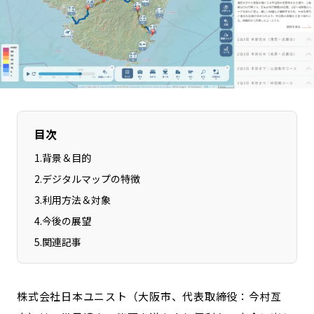
長野エリア
岐阜エリア
静岡エリア
愛知エリア
三重エリア
滋賀エリア
京都エリア
大阪市エリア
北摂エリア
堺・泉州エリア
河内エリア
兵庫エリア
目次
奈良エリア
和歌山エリア
1
.
背景＆目的
鳥取エリア
島根エリア
2
.
デジタルマップの特徴
岡山エリア
広島エリア
3
.
利用方法＆対象
山口エリア
徳島エリア
4
.
今後の展望
香川エリア
愛媛エリア
5
.
関連記事
高知エリア
福岡エリア
佐賀エリア
長崎エリア
株式会社日本ユニスト（大阪市、代表取締役：今村亙
熊本エリア
大分エリア