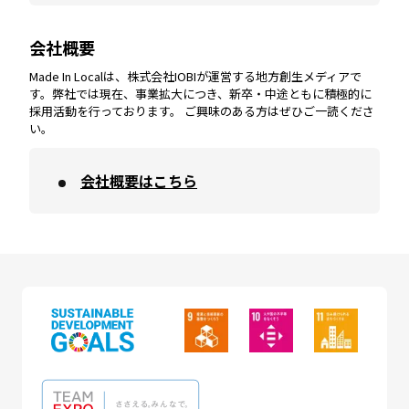
会社概要
沖縄
エリア
高知
エリア
Made In Localは、株式会社IOBIが運営する地方創生メディアで
す。弊社では現在、事業拡大につき、新卒・中途ともに積極的に
採用活動を行っております。 ご興味のある方はぜひご一読くださ
い。
会社概要はこちら