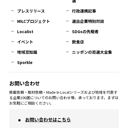
選
佐賀
エリア
岡山
エリア
北摂
エリア
長野
エリア
東京23区
エリア
福島
エリア
プレスリリース
行政連携記事
MILCプロジェクト
選出企業特別対談
長崎
エリア
広島
エリア
堺・泉州
エリア
岐阜
エリア
多摩
エリア
Localist
SDGsの先駆者
イベント
飲食店
熊本
エリア
山口
エリア
河内
エリア
静岡
エリア
神奈川
エリア
地域豆知識
ニッポンの百選大全集
Sporkle
大分
エリア
徳島
エリア
兵庫
エリア
愛知
エリア
山梨
エリア
お問い合わせ
掲載依頼・取材依頼・Made In Localシリーズおよび地域を代表す
宮崎
エリア
香川
エリア
奈良
エリア
三重
エリア
る企業100選についてのお問い合わせ等、承っております。まずは
お気軽にご相談ください。
お問い合わせはこちら
鹿児島
エリア
愛媛
エリア
和歌山
エリア