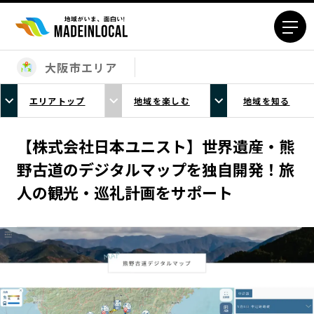
大阪市エリア
エリアから探す
エリアトップ
地域を楽しむ
地域を知る
北海道エリア
青森エリア
岩手エリア
宮城エリア
【株式会社日本ユニスト】世界遺産・熊
秋田エリア
山形エリア
野古道のデジタルマップを独自開発！旅
福島エリア
茨城エリア
人の観光・巡礼計画をサポート
栃木エリア
群馬エリア
埼玉エリア
千葉エリア
東京23区エリア
多摩エリア
神奈川エリア
新潟エリア
富山エリア
石川エリア
福井エリア
山梨エリア