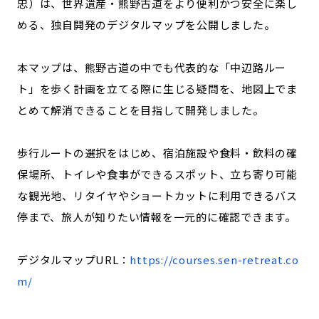
忠）は、世界遺産・熊野古道をより便利かつ安全に楽し
宮崎エリア
鹿児島エリア
める、独自開発のデジタルマップを公開しました。
沖縄エリア
本マップは、熊野古道の中でも代表的な「中辺路ルー
カテゴリから探す
ト」を歩く計画を立てる際に生じる疑問を、地図上でま
とめて解消できることを目指して開発しました。
特集コンテンツ
地域を代表する 企業100選
プレスリリース
行政連携記事
歩行ルートの選択をはじめ、宿泊施設や食料・飲料の確
MILCプロジェクト
選出企業特別対談
保場所、トイレや食事ができるスポット、立ち寄り可能
Localist
SDGsの先駆者
な観光地、リタイヤやショートカットに利用できるバス
イベント
飲食店
停まで、旅人が知りたい情報を一元的に確認できます。
地域豆知識
ニッポンの百選大全集
Sporkle
デジタルマップURL：
https://courses.sen-retreat.co
m/
「人」から探す