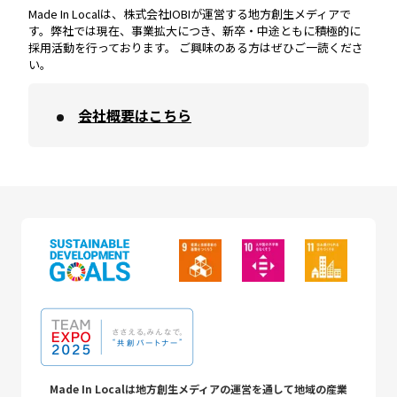
Made In Localは、株式会社IOBIが運営する地方創生メディアで
す。弊社では現在、事業拡大につき、新卒・中途ともに積極的に
採用活動を行っております。 ご興味のある方はぜひご一読くださ
い。
会社概要はこちら
Made In Localは地方創生メディアの運営を通して地域の産業