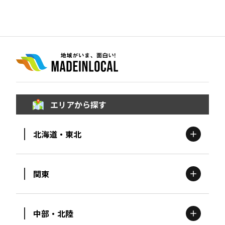
エリアから探す
北海道・東北
関東
北海道
エリア
中部・北陸