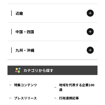
茨城
エリア
青森
エリア
近畿
新潟
エリア
栃木
エリア
岩手
エリア
中国・四国
滋賀
エリア
富山
エリア
群馬
エリア
宮城
エリア
九州・沖縄
鳥取
エリア
京都
エリア
石川
エリア
埼玉
エリア
秋田
エリア
カテゴリから探す
福岡
エリア
島根
エリア
大阪市
エリア
福井
エリア
千葉
エリア
山形
エリア
特集コンテンツ
地域を代表する企業100
選
佐賀
エリア
岡山
エリア
北摂
エリア
長野
エリア
東京23区
エリア
福島
エリア
プレスリリース
行政連携記事