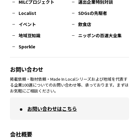
MILCプロジェクト
選出企業特別対談
長崎
エリア
広島
エリア
堺・泉州
エリア
岐阜
エリア
多摩
エリア
Localist
SDGsの先駆者
イベント
飲食店
熊本
エリア
山口
エリア
河内
エリア
静岡
エリア
神奈川
エリア
地域豆知識
ニッポンの百選大全集
Sporkle
大分
エリア
徳島
エリア
兵庫
エリア
愛知
エリア
山梨
エリア
お問い合わせ
掲載依頼・取材依頼・Made In Localシリーズおよび地域を代表す
宮崎
エリア
香川
エリア
奈良
エリア
三重
エリア
る企業100選についてのお問い合わせ等、承っております。まずは
お気軽にご相談ください。
お問い合わせはこちら
鹿児島
エリア
愛媛
エリア
和歌山
エリア
会社概要
沖縄
エリア
高知
エリア