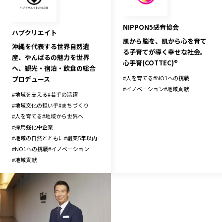
記事ライター
アンバサダー
NIPPON5感育協会
ハブクリエイト
肌から脳を、肌から心を育て
沖縄を代表する世界自然遺
お問い合わせ
会社概要
る子育てが導く幸せな社会。
産、やんばるの魅力を世界
心手育(COTTEC)®
へ、観光・宿泊・飲食の総合
#
人を育てる
#
NO1への挑戦
プロデュース
#
イノベーション
#
地域貢献
#
地域を支える
#
若手の活躍
#
地域文化の担い手
#
まちづくり
#
人を育てる
#
地域から世界へ
#
採用強化中企業
#
地域の自然とともに
#
創業5年以内
#
NO1への挑戦
#
イノベーション
#
地域貢献