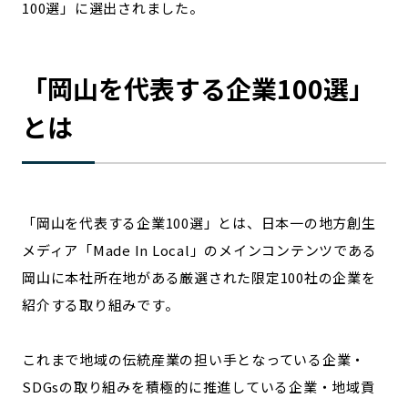
100選」に選出されました。
宮崎エリア
鹿児島エリア
沖縄エリア
「
岡山
を代表する企業100選」
カテゴリから探す
とは
特集コンテンツ
地域を代表する 企業100選
プレスリリース
行政連携記事
MILCプロジェクト
選出企業特別対談
「
岡山
を代表する企業100選」とは、日本一の地方創生
Localist
SDGsの先駆者
メディア「Made In Local」のメインコンテンツである
イベント
飲食店
岡山
に本社所在地がある厳選された限定100社の企業を
地域豆知識
ニッポンの百選大全集
紹介する取り組みです。
Sporkle
これまで地域の伝統産業の担い手となっている企業・
SDGsの取り組みを積極的に推進している企業・地域貢
「人」から探す