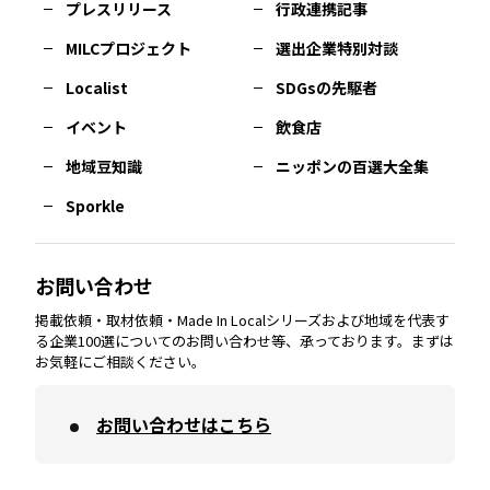
プレスリリース
行政連携記事
MILCプロジェクト
選出企業特別対談
長崎
エリア
広島
エリア
堺・泉州
エリア
岐阜
エリア
多摩
エリア
Localist
SDGsの先駆者
イベント
飲食店
熊本
エリア
山口
エリア
河内
エリア
静岡
エリア
神奈川
エリア
地域豆知識
ニッポンの百選大全集
Sporkle
大分
エリア
徳島
エリア
兵庫
エリア
愛知
エリア
山梨
エリア
お問い合わせ
掲載依頼・取材依頼・Made In Localシリーズおよび地域を代表す
宮崎
エリア
香川
エリア
奈良
エリア
三重
エリア
る企業100選についてのお問い合わせ等、承っております。まずは
お気軽にご相談ください。
お問い合わせはこちら
鹿児島
エリア
愛媛
エリア
和歌山
エリア