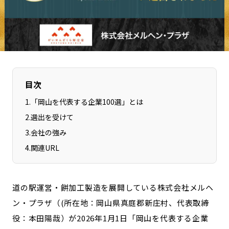
長野エリア
岐阜エリア
静岡エリア
愛知エリア
三重エリア
滋賀エリア
京都エリア
大阪市エリア
北摂エリア
堺・泉州エリア
目次
河内エリア
兵庫エリア
1
.
「岡山を代表する企業100選」とは
奈良エリア
和歌山エリア
2
.
選出を受けて
鳥取エリア
島根エリア
3
.
会社の強み
岡山エリア
広島エリア
4
.
関連URL
山口エリア
徳島エリア
香川エリア
愛媛エリア
道の駅運営・餅加工製造を展開している株式会社メルヘ
高知エリア
福岡エリア
ン・プラザ（(所在地：岡山県真庭郡新庄村、代表取締
佐賀エリア
長崎エリア
役：本田陽哉）が2026年1月1日「岡山を代表する企業
熊本エリア
大分エリア