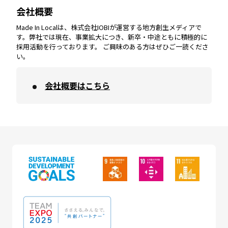
会社概要
沖縄
エリア
高知
エリア
Made In Localは、株式会社IOBIが運営する地方創生メディアで
す。弊社では現在、事業拡大につき、新卒・中途ともに積極的に
採用活動を行っております。 ご興味のある方はぜひご一読くださ
い。
会社概要はこちら