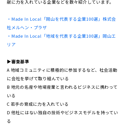
献に力を入れている企業などを数々紹介しています。
記事ライター
アンバサダー
・Made In Local「
岡山
を代表する企業100選」
株式会
お問い合わせ
会社概要
社メルヘン・プラザ
・Made In Local「地域を代表する企業100選」
岡山
エ
リア
▶︎審査基準
A 地域コミュニティに積極的に参加するなど、社会活動
に会社を挙げて取り組んでいる
B 地元の名産や地場産業と言われるビジネスに携わって
いる
C 若手の育成に力を入れている
D 他社にはない独自の技術やビジネスモデルを持ってい
る