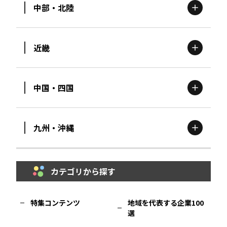
中部・北陸
茨城
エリア
青森
エリア
近畿
新潟
エリア
栃木
エリア
岩手
エリア
中国・四国
滋賀
エリア
富山
エリア
群馬
エリア
宮城
エリア
九州・沖縄
鳥取
エリア
京都
エリア
石川
エリア
埼玉
エリア
秋田
エリア
カテゴリから探す
福岡
エリア
島根
エリア
大阪市
エリア
福井
エリア
千葉
エリア
山形
エリア
特集コンテンツ
地域を代表する企業100
選
佐賀
エリア
岡山
エリア
北摂
エリア
長野
エリア
東京23区
エリア
福島
エリア