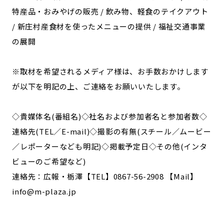
特産品・おみやげの販売 / 飲み物、軽食のテイクアウト
/ 新庄村産食材を使ったメニューの提供 / 福祉交通事業
の展開
※取材を希望されるメディア様は、お手数おかけします
が以下を明記の上、ご連絡をお願いいたします。
◇貴媒体名(番組名)◇社名および参加者名と参加者数◇
連絡先(TEL／E-mail)◇撮影の有無(スチール／ムービー
／レポーターなども明記)◇掲載予定日◇その他(インタ
ビューのご希望など)
連絡先：広報・栃澤【TEL】0867-56-2908 【Mail】
info@m-plaza.jp