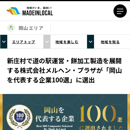
岡山エリア
エリアから探す
エリアトップ
地域を楽しむ
地域を知る
北海道エリア
青森エリア
岩手エリア
宮城エリア
新庄村で道の駅運営・餅加工製造を展開
秋田エリア
山形エリア
する株式会社メルヘン・プラザが「岡山
福島エリア
茨城エリア
を代表する企業100選」に選出
栃木エリア
群馬エリア
埼玉エリア
千葉エリア
東京23区エリア
多摩エリア
神奈川エリア
新潟エリア
富山エリア
石川エリア
福井エリア
山梨エリア